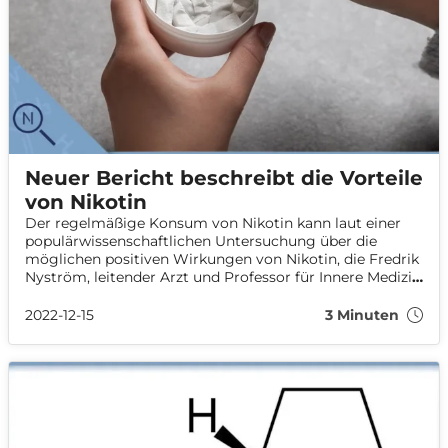
Neuer Bericht beschreibt die Vorteile
von Nikotin
Der regelmäßige Konsum von Nikotin kann laut einer
populärwissenschaftlichen Untersuchung über die
möglichen positiven Wirkungen von Nikotin, die Fredrik
Nyström, leitender Arzt und Professor für Innere Medizin
an der Universität Linköping, verfasst hat,
Konzentrationsfähigkeit, Gewichtsabnahme und sogar
2022-12-15
3 Minuten
Demenz verbessern.