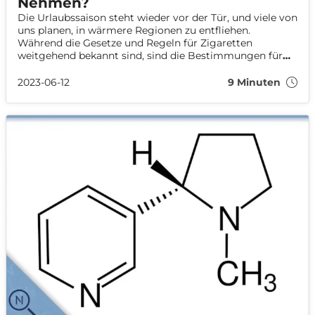
Nehmen?
Die Urlaubssaison steht wieder vor der Tür, und viele von
uns planen, in wärmere Regionen zu entfliehen.
Während die Gesetze und Regeln für Zigaretten
weitgehend bekannt sind, sind die Bestimmungen für
Nikotinbeutel und Snus weniger bekannt. Zum Beispiel
wissen wir alle, dass Rauchen oder das Benutzen einer E-
2023-06-12
9 Minuten
Zigarette im Flugzeug verboten ist, aber darf man
Nikotinbeutel oder Snus mit ins Flugzeug nehmen? Wir
beantworten alle deine Fragen, um dich auf deine
bevorstehende Reise vorzubereiten.