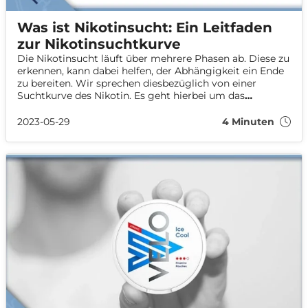
Was ist Nikotinsucht: Ein Leitfaden
zur Nikotinsuchtkurve
Die Nikotinsucht läuft über mehrere Phasen ab. Diese zu
erkennen, kann dabei helfen, der Abhängigkeit ein Ende
zu bereiten. Wir sprechen diesbezüglich von einer
Suchtkurve des Nikotin. Es geht hierbei um das
Verlangen, die körperlichen Reaktionen und das eigene
Befinden. Wie man die Nikotinentzug
2023-05-29
4 Minuten
Symptome mildert und den Ausstieg beginnen kann,
wollen wir in unserem Leitfaden näher untersuchen.