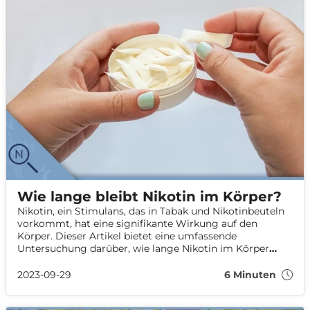
Wie lange bleibt Nikotin im Körper?
Nikotin, ein Stimulans, das in Tabak und Nikotinbeuteln
vorkommt, hat eine signifikante Wirkung auf den
Körper. Dieser Artikel bietet eine umfassende
Untersuchung darüber, wie lange Nikotin im Körper
verbleibt, seine Anwesenheit im Blut und anderen
Körperflüssigkeiten sowie wie es metabolisiert und
2023-09-29
6 Minuten
ausgeschieden wird. Wir werden auch Theorien darüber
erforschen, wie man den Nikotinstoffwechsel