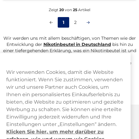
überprüfen.
Zeigt
20
von
25
Artikel
1
2
Wir werden uns mit allem beschäftigen, von Themen wie der
Entwicklung der
Nikotinbeutel in Deutschland
bis hin zu
einer tiefergehenden Erklärung, was ein Nikotinbeutel ist und
wie er verwendet wird. Kurz gesagt, eine Reihe von
interessanten Artikeln und Fakten, die leicht Ihr Interesse
wecken!
Wir verwenden Cookies, damit die Website
funktioniert. Wenn Sie zustimmen, verwenden
Hier geht es zum Artikel über
Snus Wirkung
.
wir und unsere Partner auch Cookies, um
Hier geht es zu den
Snus Geschmack.
Ihnen ein personalisiertes Einkaufserlebnis zu
bieten, die Website zu optimieren und gezielte
Werbung zu schalten. Sie können eine erteilte
Haypp Österreich
Einwilligung jederzeit widerrufen und Ihre
Einstellungen unter „Einstellungen“ ändern.
Klicken Sie hier, um mehr darüber zu