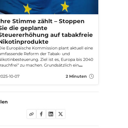
Ihre Stimme zählt – Stoppen
Sie die geplante
Steuererhöhung auf tabakfreie
Nikotinprodukte
Die Europäische Kommission plant aktuell eine
umfassende Reform der Tabak- und
Nikotinbesteuerung. Ziel ist es, Europa bis 2040
„rauchfrei“ zu machen. Grundsätzlich ein
lobenswerter Plan, denn der EU rauchen
2025-10-07
2 Minuten
weiterhin 16,6 Prozent der Bevölkerung – und
Deutschland bildet mit 15,4 Prozent Rauchern
keine Ausnahme. Doch der aktuelle
Reformvorschlag droht, genau das Gegenteil
zu bewirken.
ilen