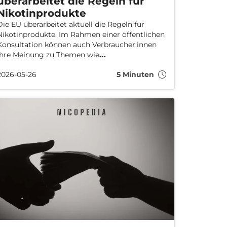
überarbeitet die Regeln für
Nikotinprodukte
Die EU überarbeitet aktuell die Regeln für
Nikotinprodukte. Im Rahmen einer öffentlichen
Konsultation können auch Verbraucher:innen
ihre Meinung zu Themen wie
Geschmacksrichtungen, Onlinehandel und
2026-05-26
5 Minuten
Nikotinstärken direkt an die EU-Kommission
übermitteln.