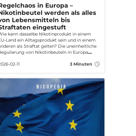
Regelchaos in Europa –
Nikotinbeutel werden als alles
von Lebensmitteln bis
Straftaten eingestuft
Wie kann dasselbe Nikotinprodukt in einem
EU‑Land ein Alltagsprodukt sein und in einem
anderen als Straftat gelten? Die uneinheitliche
Regulierung von Nikotinbeuteln in Europa
stößt bei Forschern und Branchenvertretern
2026-02-11
3 Minuten
auf Kritik. Sie warnen davor, dass politische
Entscheidungen der öffentlichen Gesundheit
zuwiderlaufen könnten.