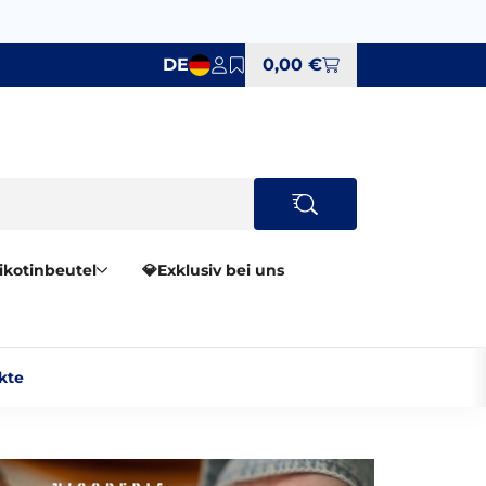
DE
0,00 €
Nikotinbeutel
💎Exklusiv bei uns
te‎