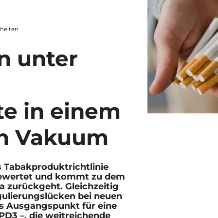
heiten
n unter
te in einem
en Vakuum
 Tabakproduktrichtlinie
 bewertet und kommt zu dem
a zurückgeht. Gleichzeitig
gulierungslücken bei neuen
als Ausgangspunkt für eine
PD3 –, die weitreichende