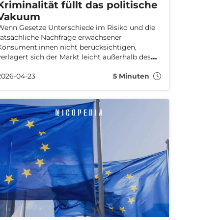
Kriminalität füllt das politische
Vakuum
Wenn Gesetze Unterschiede im Risiko und die
tatsächliche Nachfrage erwachsener
Konsument:innen nicht berücksichtigen,
verlagert sich der Markt leicht außerhalb des
kontrollierten Systems. Neue Zahlen des EU-
2026-04-23
5 Minuten
Betrugsbekämpfungsamtes OLAF zeigen, dass
der illegale Handel mit Nikotinprodukten
weiter wächst – mit Folgen für den
Verbraucher:innenschutz, die öffentliche
Gesundheit und das Vertrauen in die
Regulierung.