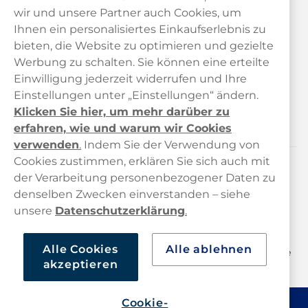
wir und unsere Partner auch Cookies, um
Ihnen ein personalisiertes Einkaufserlebnis zu
bieten, die Website zu optimieren und gezielte
Kundendienst
Werbung zu schalten. Sie können eine erteilte
Einwilligung jederzeit widerrufen und Ihre
Links
Einstellungen unter „Einstellungen“ ändern.
Klicken Sie hier, um mehr darüber zu
Über uns
erfahren, wie und warum wir Cookies
verwenden
.
Indem Sie der Verwendung von
Cookies zustimmen, erklären Sie sich auch mit
der Verarbeitung personenbezogener Daten zu
Kontaktiere uns!
denselben Zwecken einverstanden – siehe
hallo@haypp.com
unsere
Datenschutzerklärung
.
+498001800722
Alle Cookies
Alle ablehnen
Mo/Di/Fr: 09–17 Uhr (Pause 12–13) Mi/Do: 10–19 Uhr (Pause
akzeptieren
14–15)
Cookie-