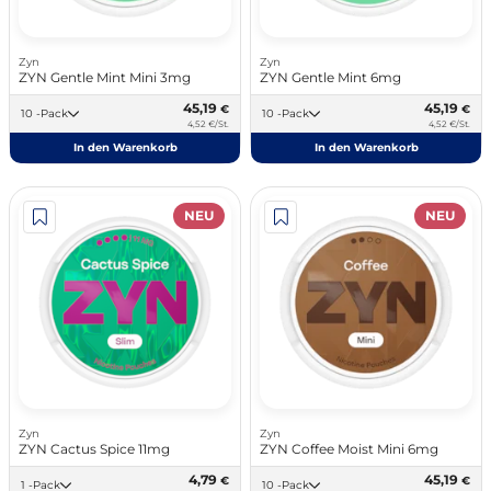
Zyn
Zyn
ZYN Gentle Mint Mini 3mg
ZYN Gentle Mint 6mg
45,19
45,19
€
€
10 -Pack
10 -Pack
4,52 €/St.
4,52 €/St.
In den Warenkorb
In den Warenkorb
NEU
NEU
Zyn
Zyn
ZYN Cactus Spice 11mg
ZYN Coffee Moist Mini 6mg
4,79
45,19
€
€
1 -Pack
10 -Pack