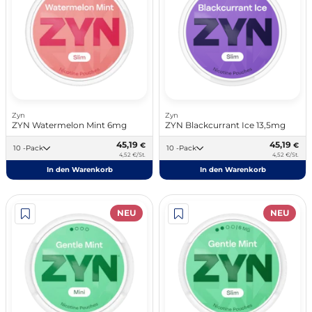
Zyn
Zyn
ZYN Watermelon Mint 6mg
ZYN Blackcurrant Ice 13,5mg
45,19
45,19
€
€
10 -Pack
10 -Pack
4,52 €/St.
4,52 €/St.
In den Warenkorb
In den Warenkorb
NEU
NEU