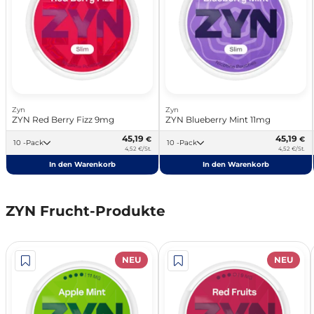
Zyn
Zyn
ZYN Red Berry Fizz 9mg
ZYN Blueberry Mint 11mg
45,19
45,19
€
€
10 -Pack
10 -Pack
4,52 €/St.
4,52 €/St.
In den Warenkorb
In den Warenkorb
ZYN Frucht-Produkte
NEU
NEU