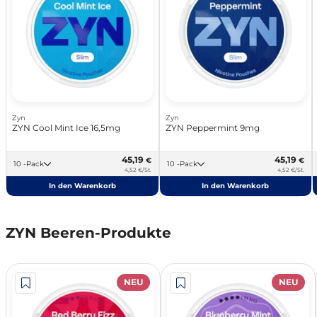
Zyn
Zyn
ZYN Cool Mint Ice 16,5mg
ZYN Peppermint 9mg
45,19
45,19
€
€
10 -Pack
10 -Pack
4,52 €/St.
4,52 €/St.
In den Warenkorb
In den Warenkorb
ZYN Beeren-Produkte
NEU
NEU