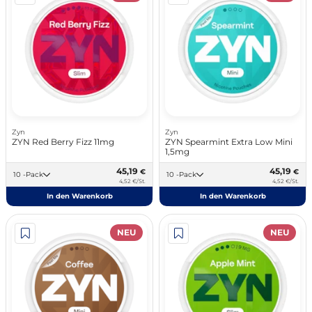
Zyn
Zyn
ZYN Red Berry Fizz 11mg
ZYN Spearmint Extra Low Mini
1,5mg
45,19
45,19
€
€
10 -Pack
10 -Pack
4,52 €/St.
4,52 €/St.
In den Warenkorb
In den Warenkorb
NEU
NEU