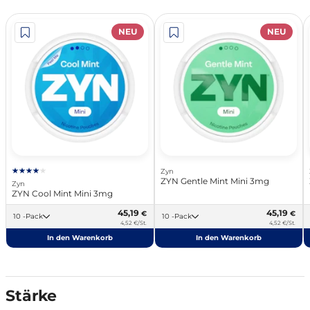
NEU
NEU
Zyn
ZYN Gentle Mint Mini 3mg
Zyn
ZYN Cool Mint Mini 3mg
45,19
45,19
€
€
10 -Pack
10 -Pack
4,52 €/St.
4,52 €/St.
In den Warenkorb
In den Warenkorb
Stärke