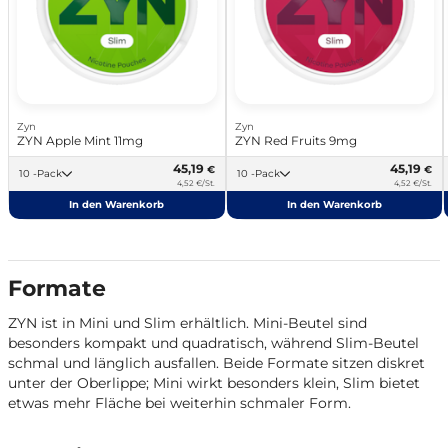
Zyn
Zyn
ZYN Apple Mint 11mg
ZYN Red Fruits 9mg
45,19
45,19
€
€
10 -Pack
10 -Pack
4,52 €/St.
4,52 €/St.
In den Warenkorb
In den Warenkorb
Formate
ZYN ist in Mini und Slim erhältlich. Mini-Beutel sind
besonders kompakt und quadratisch, während Slim-Beutel
schmal und länglich ausfallen. Beide Formate sitzen diskret
unter der Oberlippe; Mini wirkt besonders klein, Slim bietet
etwas mehr Fläche bei weiterhin schmaler Form.