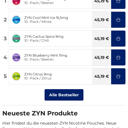
1
45,19 €
10 -Pack
/
Beeren
ZYN Cool Mint Ice 16,5mg
2
45,19 €
10 -Pack
/
Minze
ZYN Cactus Spice 9mg
3
45,19 €
10 -Pack
/
Chili
ZYN Blueberry Mint 11mg
4
45,19 €
10 -Pack
/
Beeren
ZYN Citrus 9mg
5
45,19 €
10 -Pack
/
Zitrus
Alle Bestseller
Neueste ZYN Produkte
Hier findest du die neuesten ZYN Nicotine Pouches. Neue