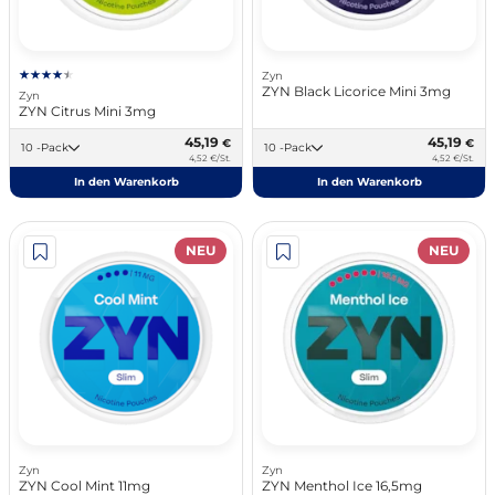
Zyn
ZYN Black Licorice Mini 3mg
Zyn
ZYN Citrus Mini 3mg
45,19
45,19
€
€
10 -Pack
10 -Pack
4,52 €/St.
4,52 €/St.
In den Warenkorb
In den Warenkorb
NEU
NEU
Zyn
Zyn
ZYN Cool Mint 11mg
ZYN Menthol Ice 16,5mg