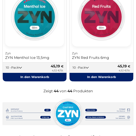
Zyn
Zyn
ZYN Menthol Ice 13,5mg
ZYN Red Fruits 6mg
45,19
45,19
€
€
10 -Pack
10 -Pack
4,52 €/St.
4,52 €/St.
In den Warenkorb
In den Warenkorb
Zeigt
44
von
44
Produkten