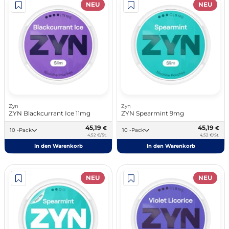
NEU
NEU
Zyn
Zyn
ZYN Blackcurrant Ice 11mg
ZYN Spearmint 9mg
45,19
45,19
€
€
10 -Pack
10 -Pack
4,52 €/St.
4,52 €/St.
In den Warenkorb
In den Warenkorb
NEU
NEU