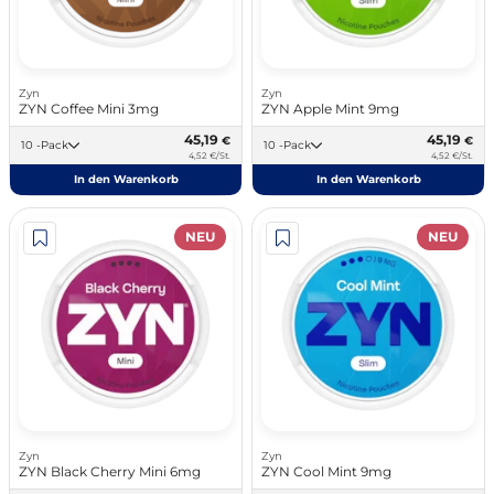
Zyn
Zyn
ZYN Coffee Mini 3mg
ZYN Apple Mint 9mg
45,19
45,19
€
€
10 -Pack
10 -Pack
4,52 €/St.
4,52 €/St.
In den Warenkorb
In den Warenkorb
NEU
NEU
Zyn
Zyn
ZYN Black Cherry Mini 6mg
ZYN Cool Mint 9mg