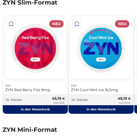
ZYN Slim-Format
NEU
NEU
Zyn
Zyn
ZYN Red Berry Fizz 9mg
ZYN Cool Mint Ice 16,5mg
45,19
45,19
€
€
10 -Pack
10 -Pack
4,52 €/St.
4,52 €/St.
In den Warenkorb
In den Warenkorb
ZYN Mini-Format