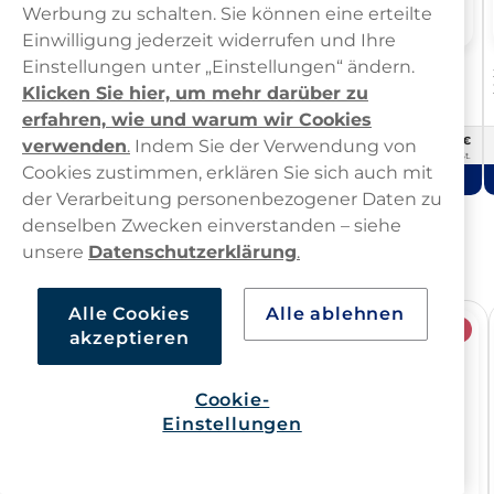
Werbung zu schalten. Sie können eine erteilte
Einwilligung jederzeit widerrufen und Ihre
Einstellungen unter „Einstellungen“ ändern.
Zyn
ZYN Gentle Mint Mini 3mg
Klicken Sie hier, um mehr darüber zu
Zyn
ZYN Cool Mint Mini 3mg
erfahren, wie und warum wir Cookies
45,19
45,19
€
€
verwenden
.
Indem Sie der Verwendung von
10 -Pack
10 -Pack
4,52 €/St.
4,52 €/St.
Cookies zustimmen, erklären Sie sich auch mit
In den Warenkorb
In den Warenkorb
der Verarbeitung personenbezogener Daten zu
denselben Zwecken einverstanden – siehe
Normal starke ZYN Produkte
unsere
Datenschutzerklärung
.
Alle Cookies
Alle ablehnen
NEU
NEU
akzeptieren
Cookie-
Einstellungen