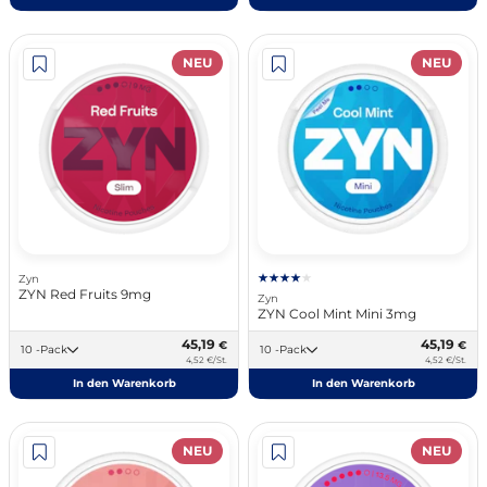
NEU
NEU
Zyn
ZYN Red Fruits 9mg
Zyn
ZYN Cool Mint Mini 3mg
45,19
45,19
€
€
10 -Pack
10 -Pack
4,52 €/St.
4,52 €/St.
In den Warenkorb
In den Warenkorb
NEU
NEU