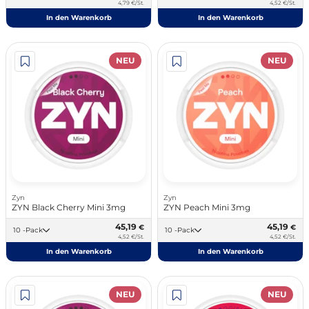
4,79 €/St.
4,52 €/St.
In den Warenkorb
In den Warenkorb
NEU
NEU
Zyn
Zyn
ZYN Black Cherry Mini 3mg
ZYN Peach Mini 3mg
45,19
45,19
€
€
10 -Pack
10 -Pack
4,52 €/St.
4,52 €/St.
In den Warenkorb
In den Warenkorb
NEU
NEU