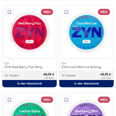
NEU
NEU
Zyn
Zyn
ZYN Red Berry Fizz 9mg
ZYN Cool Mint Ice 16,5mg
45,19
45,19
€
€
10 -Pack
10 -Pack
4,52 €/St.
4,52 €/St.
In den Warenkorb
In den Warenkorb
NEU
NEU