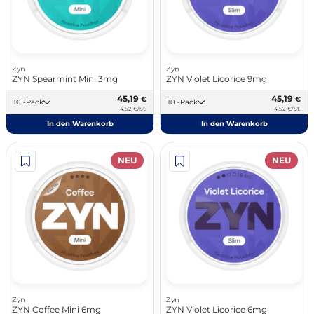
Zyn
Zyn
ZYN Spearmint Mini 3mg
ZYN Violet Licorice 9mg
45,19
45,19
€
€
10 -Pack
10 -Pack
4,52 €/St.
4,52 €/St.
In den Warenkorb
In den Warenkorb
NEU
NEU
Zyn
Zyn
ZYN Coffee Mini 6mg
ZYN Violet Licorice 6mg