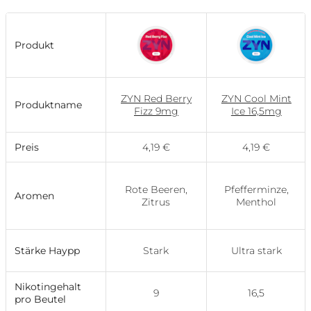
Produkt
ZYN Red Berry
ZYN Cool Mint
Produktname
Fizz 9mg
Ice 16,5mg
Preis
4,19 €
4,19 €
Rote Beeren,
Pfefferminze,
Aromen
Zitrus
Menthol
Stärke Haypp
Stark
Ultra stark
Nikotingehalt
9
16,5
pro Beutel