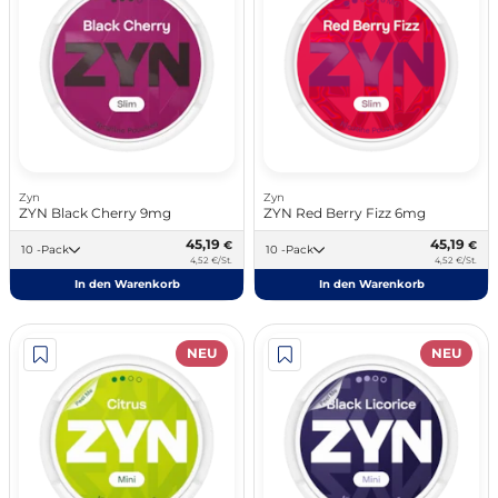
Zyn
Zyn
ZYN Black Cherry 9mg
ZYN Red Berry Fizz 6mg
45,19
45,19
€
€
10 -Pack
10 -Pack
4,52 €/St.
4,52 €/St.
In den Warenkorb
In den Warenkorb
NEU
NEU