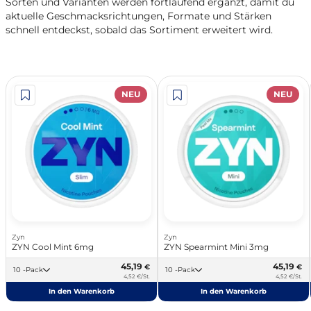
Sorten und Varianten werden fortlaufend ergänzt, damit du
aktuelle Geschmacksrichtungen, Formate und Stärken
schnell entdeckst, sobald das Sortiment erweitert wird.
NEU
NEU
Zyn
Zyn
ZYN Cool Mint 6mg
ZYN Spearmint Mini 3mg
45,19
45,19
€
€
10 -Pack
10 -Pack
4,52 €/St.
4,52 €/St.
In den Warenkorb
In den Warenkorb