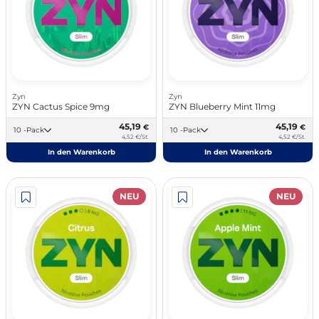
Zyn
Zyn
ZYN Cactus Spice 9mg
ZYN Blueberry Mint 11mg
45,19
45,19
€
€
10 -Pack
10 -Pack
4,52 €/St.
4,52 €/St.
In den Warenkorb
In den Warenkorb
NEU
NEU