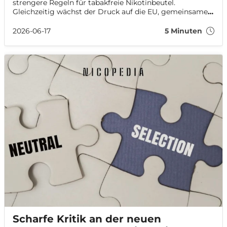
strengere Regeln für tabakfreie Nikotinbeutel.
Gleichzeitig wächst der Druck auf die EU, gemeinsame
Vorschriften für den schnell wachsenden Markt zu
schaffen.
2026-06-17
5 Minuten
Scharfe Kritik an der neuen