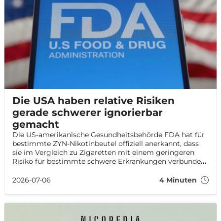
Die USA haben relative Risiken
gerade schwerer ignorierbar
gemacht
Die US-amerikanische Gesundheitsbehörde FDA hat für
bestimmte ZYN-Nikotinbeutel offiziell anerkannt, dass
sie im Vergleich zu Zigaretten mit einem geringeren
Risiko für bestimmte schwere Erkrankungen verbunden
sind. Die Entscheidung könnte die Diskussion über
relative Risiken von Nikotinprodukten auch in Europa
2026-07-06
4 Minuten
beeinflussen.