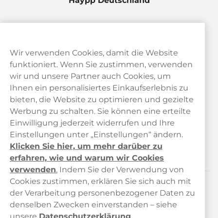
Haypp Deutschland
Wir verwenden Cookies, damit die Website
funktioniert. Wenn Sie zustimmen, verwenden
wir und unsere Partner auch Cookies, um
Ihnen ein personalisiertes Einkaufserlebnis zu
bieten, die Website zu optimieren und gezielte
Kundendienst
Werbung zu schalten. Sie können eine erteilte
Einwilligung jederzeit widerrufen und Ihre
Links
Einstellungen unter „Einstellungen“ ändern.
Klicken Sie hier, um mehr darüber zu
Über uns
erfahren, wie und warum wir Cookies
verwenden
.
Indem Sie der Verwendung von
Cookies zustimmen, erklären Sie sich auch mit
der Verarbeitung personenbezogener Daten zu
Kontaktieren Sie uns!
denselben Zwecken einverstanden – siehe
hallo@haypp.com
unsere
Datenschutzerklärung
.