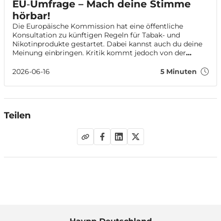
EU‑Umfrage – Mach deine Stimme
hörbar!
Die Europäische Kommission hat eine öffentliche
Konsultation zu künftigen Regeln für Tabak- und
Nikotinprodukte gestartet. Dabei kannst auch du deine
Meinung einbringen. Kritik kommt jedoch von der
Organisation Pouch Patrol die befürchten, dass die
Gestaltung der Umfrage die Ergebnisse beeinflussen
2026-06-16
5 Minuten
könnte.
Teilen