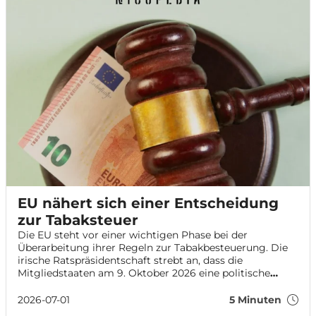
EU nähert sich einer Entscheidung
zur Tabaksteuer
Die EU steht vor einer wichtigen Phase bei der
Überarbeitung ihrer Regeln zur Tabakbesteuerung. Die
irische Ratspräsidentschaft strebt an, dass die
Mitgliedstaaten am 9. Oktober 2026 eine politische
Einigung über das umstrittene Gesetzespaket erzielen.
Nach Monaten festgefahrener Verhandlungen soll damit
2026-07-01
5 Minuten
neuer Schwung in den Prozess kommen.