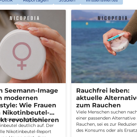
Politik
Reportagen
Studien
Wissenswertes
m Seemann-Image
Rauchfrei leben:
m modernen
aktuelle Alternati
estyle: Wie Frauen
zum Rauchen
 Nikotinbeutel-
Viele Menschen suchen nac
einer passenden Alternativ
kt revolutionieren
n holen im Markt für
Rauchen, sei es zur Reduzie
inbeutel deutlich auf. Der
des Konsums oder als Ersatz
lle Nikotinbeutel-Report
klassische Zigaretten. Dabei