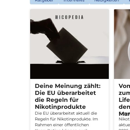
Ratgeber
Interviews
Neuigkeiten
Deine Meinung zählt:
Vo
Die EU überarbeitet
zu
die Regeln für
Lif
Nikotinprodukte
den
Mar
Die EU überarbeitet aktuell die
Fraue
Regeln für Nikotinprodukte. Im
Nikot
Rahmen einer öffentlichen
aktue