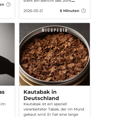
steht ein Bericht des Joint
en
onen –
Research Centre (JRC) der
ten
2026-05-21
6 Minuten
Europäischen Kommission, der
zur Vorsicht mahnt und
n
Unsicherheiten hinsichtlich der
nen
langfristigen gesundheitlichen
Auswirkungen dieser Produkte
hervorhebt.
nd
zur
ind.
as
Kautabak in
Deutschland
 im
Kautabak ist ein speziell
verarbeiteter Tabak, der im Mund
gekaut wird. Er hat eine lange