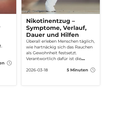
Nikotinentzug –
?
Symptome, Verlauf,
Dauer und Hilfen
Überall erleben Menschen täglich,
t.
wie hartnäckig sich das Rauchen
als Gewohnheit festsetzt.
vom
Verantwortlich dafür ist die
en
abhängig machende Wirkung
2026-03-18
5 Minuten
von Nikotin. Wir erklären, wie ein
ser
Nikotinentzug typischerweise
verläuft, welche Symptome er
im
verursacht, welche
off
Herausforderungen er mit sich
bringt und welche Tipps man für
einen einfacheren Verlauf
befolgen sollte.