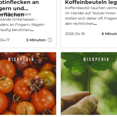
otinflecken an
Koffeinbeuteln leg
gern und
Koffeinbeutel tauchen verm
im Handel auf. Nutzer:innen
rflächen
in kann sichtbare
stellen sich daher oft Fragen
tände hinterlassen –
den rechtlichen
ders an Fingern, Nägeln
Rahmenbedingungen,
häufig berührten
2026-04-16
6 Minut
insbesondere zum Mindestal
lächen wie Türen. Diese
für den Kauf und die Verwe
04-17
5 Minuten
annten Nikotinflecken
von Koffeinbeuteln. Wir ge
ehen durch den Kontakt mit
einen sachlichen Überblick 
inprodukten und können
die aktuelle Situation in
mit der Zeit verfärben.
Deutschland und Europa.
ffene fragen sich deshalb,
ich Nikotin entfernen lässt –
erweise schonend und mit
chen Mitteln.