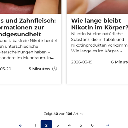
s und Zahnfleisch:
Wie lange bleibt
ormationen zur
Nikotin im Körper
dgesundheit
Nikotin ist eine natürliche
Substanz, die in Tabak und
und tabakfreie Nikotinbeutel
Nikotinprodukten vorkomm
n unterschiedliche
Wie lange es im Körper
iterscheinungen haben –
nachweisbar bleibt, hängt 
sondere im Mundraum. In
2026-03-19
6 Minut
Stoffwechsel, der Art des
m Artikel geben wir einen
Produkts sowie vom
03-20
5 Minuten
lick über mögliche
durchgeführten Test ab. Die
derungen und beleuchten
Artikel bietet einen Einblick
llem die Auswirkungen auf
darüber, wie lange Nikotin 
leisch, Zähne und
Körper bleibt und wie der St
gesundheit.
verstoffwechselt und
ausgeschieden wird.
Zeigt
40
von
106
Artikel
1
2
3
4
5
6