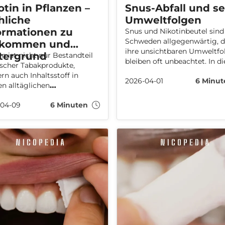
otin in Pflanzen –
Snus-Abfall und se
hliche
Umweltfolgen
ormationen zu
Snus und Nikotinbeutel sind
Schweden allgegenwärtig, 
rkommen und
ihre unsichtbaren Umweltfo
tergrund
in ist nicht nur Bestandteil
bleiben oft unbeachtet. In d
ischer Tabakprodukte,
Artikel erfahren Sie, wie Snu
rn auch Inhaltsstoff in
2026-04-01
6 Minut
Abfall unsere Natur beeinflu
en alltäglichen
und wie jeder zur Verbesser
smitteln. Doch welche
beitragen kann.
-04-09
6 Minuten
zen beinhalten Nikotin, und
e Rolle spielt Nikotin im
hlichen Körper? Wir klären