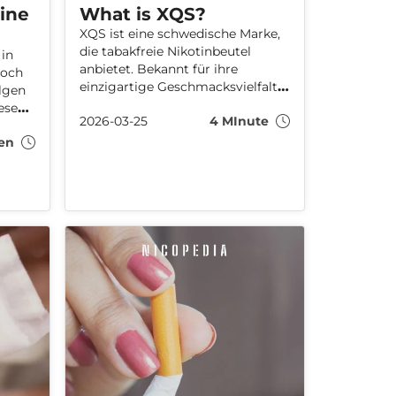
ine
What is XQS?
XQS ist eine schwedische Marke,
die tabakfreie Nikotinbeutel
 in
anbietet. Bekannt für ihre
doch
einzigartige Geschmacksvielfalt,
lgen
bietet XQS eine diskrete und
iesem
2026-03-25
4 MInute
rauchfreie Nikotinalternative.
s-
Dieser Artikel behandelt
en
sst
Geschmacksrichtungen,
ung
Inhaltsstoffe, Verpackung und die
Anwendung von XQS Snus.