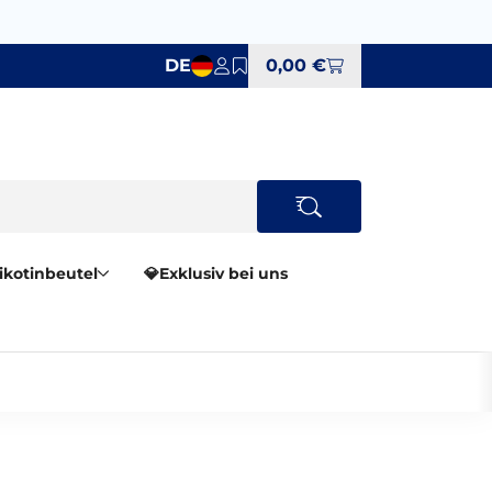
DE
0,00 €
Nikotinbeutel
💎Exklusiv bei uns