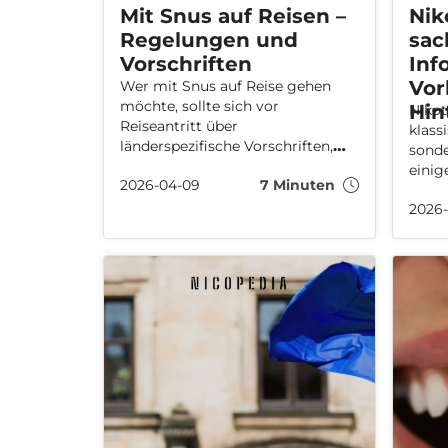
Mit Snus auf Reisen –
Nik
Regelungen und
sac
Vorschriften
Inf
Vo
Wer mit Snus auf Reise gehen
möchte, sollte sich vor
Hin
Nikot
Reiseantritt über
klass
länderspezifische Vorschriften,
sonde
Bestimmungen und Regeln
einig
2026-04-09
7 Minuten
informieren. Wir fassen
Leben
zusammen: Wohin dürfen
2026
Pflan
Nikotinbeutel mitgenommen
welch
werden? Wie viele sind erlaubt?
mensc
Und ist Snus im Flugzeug
auf.
erlaubt?