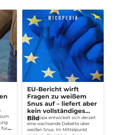
EU-Bericht wirft
ven
Fragen zu weißem
Snus auf – liefert aber
kein vollständiges
h
e zum
Bild
In Europa entwickelt sich derzeit
rung
eine wachsende Debatte über
 für
weißen Snus. Im Mittelpunkt
 gibt