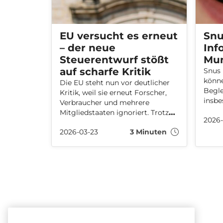
EU versucht es erneut
Snu
– der neue
Inf
Steuerentwurf stößt
Mun
auf scharfe Kritik
Snus 
könne
Die EU steht nun vor deutlicher
Begle
Kritik, weil sie erneut Forscher,
insbe
Verbraucher und mehrere
diese
Mitgliedstaaten ignoriert. Trotz
2026-
Überb
klarer Einwände gegen frühere
Verän
2026-03-23
3 Minuten
Entwürfe versucht die
vor a
Kommission offenbar, einen
Zahnf
Steuerplan durchzusetzen, der
Mund
weder Risikounterschiede noch
nationale Erfahrungen
berücksichtigt und die Märkte, in
denen rauchfreie
Nikotinalternativen noch neu
sind, besonders hart treffen
könnte.