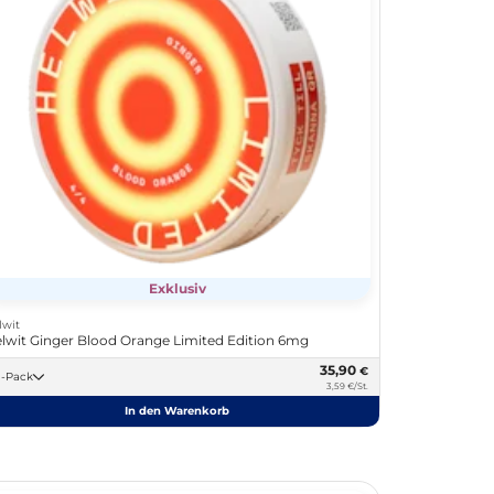
Exklusiv
lwit
lwit Ginger Blood Orange Limited Edition 6mg
35,90
€
10 -Pack
3,59 €/St.
In den Warenkorb