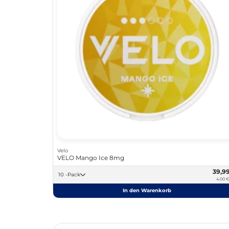
Velo
VELO Mango Ice 8mg
39,9
10 -Pack
4,00 €
In den Warenkorb