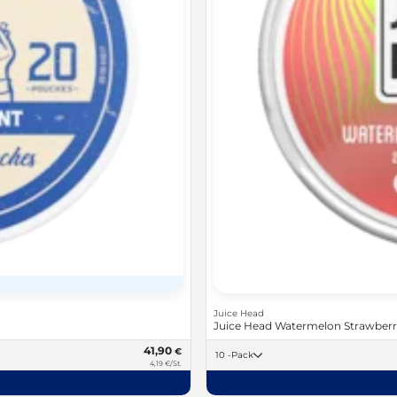
Juice Head
Juice Head Watermelon Strawberr
41,90
€
10 -Pack
4,19 €/St.