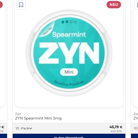
NEU
Zyn
Zy
ZYN Spearmint Mini 3mg
ZY
9
45,19
€
€
10 -Pack
/St.
4,52 €/St.
In den Warenkorb