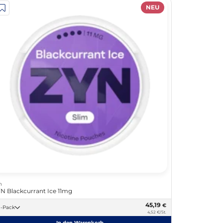
NEU
n
N Blackcurrant Ice 11mg
45,19
€
10 -Pack
4,52 €/St.
In den Warenkorb