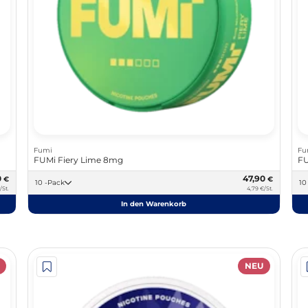
Fumi
Fu
FUMi Fiery Lime 8mg
FU
0
47,90
€
€
10 -Pack
/St.
4,79 €/St.
In den Warenkorb
NEU