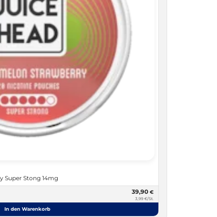
y Super Stong 14mg
39,90
€
3,99 €/St.
In den Warenkorb