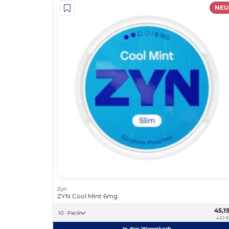
NEU
Zyn
ZYN Cool Mint 6mg
45,1
10 -Pack
4,52 €
In den Warenkorb