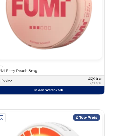
mi
Mi Fiery Peach 8mg
47,90
€
10 -Pack
4,79 €/St.
In den Warenkorb
𖤘 Top-Preis