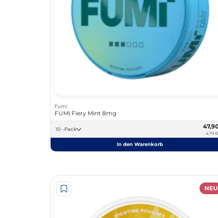
Fumi
FUMi Fiery Mint 8mg
47,9
10 -Pack
4,79 €
In den Warenkorb
NEU