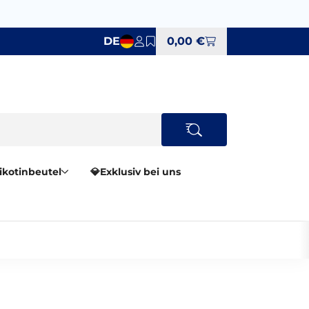
DE
0,00 €
Nikotinbeutel
💎Exklusiv bei uns