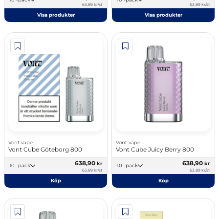
63,89 kr/st
63,89 kr/st
Visa produkter
Visa produkter
Vont vape
Vont vape
Vont Cube Göteborg 800
Vont Cube Juicy Berry 800
638,90
638,90
kr
kr
10 -pack
10 -pack
63,89 kr/st
63,89 kr/st
Köp
Köp