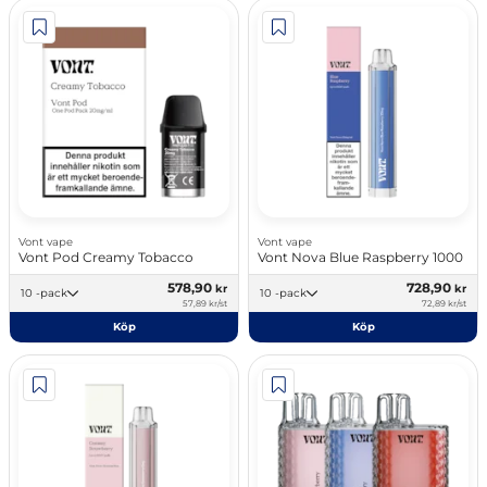
Vont vape
Vont vape
Vont Pod Creamy Tobacco
Vont Nova Blue Raspberry 1000
578,90
728,90
kr
kr
10 -pack
10 -pack
57,89 kr/st
72,89 kr/st
Köp
Köp