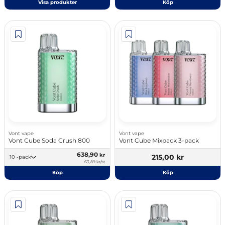
Visa produkter
Köp
Vont vape
Vont vape
Vont Cube Soda Crush 800
Vont Cube Mixpack 3-pack
638,90
kr
215,00 kr
10 -pack
63,89 kr/st
Köp
Köp