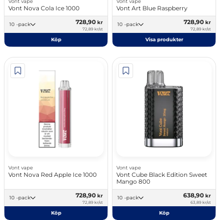
Vont vape
Vont vape
Vont Nova Cola Ice 1000
Vont Art Blue Raspberry
728,90
728,90
kr
kr
10 -pack
10 -pack
72,89 kr/st
72,89 kr/st
Köp
Visa produkter
Vont vape
Vont vape
Vont Nova Red Apple Ice 1000
Vont Cube Black Edition Sweet
Mango 800
728,90
638,90
kr
kr
10 -pack
10 -pack
72,89 kr/st
63,89 kr/st
Köp
Köp