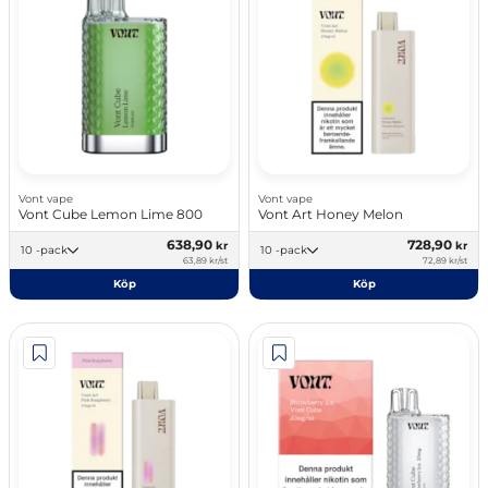
Vont vape
Vont vape
Vont Cube Lemon Lime 800
Vont Art Honey Melon
638,90
728,90
kr
kr
10 -pack
10 -pack
63,89 kr/st
72,89 kr/st
Köp
Köp