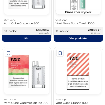
Finns i fler styrkor
Vont vape
Vont vape
Vont Cube Grape Ice 800
Vont Nova Soda Crush 1000
638,90
728,90
kr
kr
10 -pack
10 -pack
63,89 kr/st
72,89 kr/st
Köp
Visa produkter
Vont vape
Vont vape
Vont Cube Watermelon Ice 800
Vont Cube Gränna 800