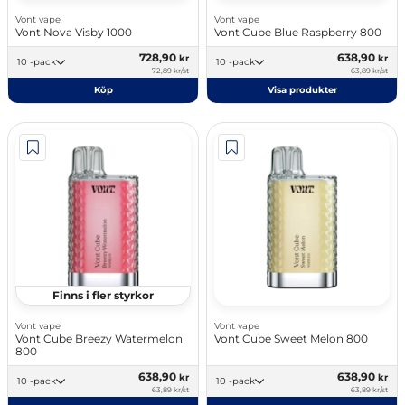
Vont vape
Vont vape
Vont Nova Visby 1000
Vont Cube Blue Raspberry 800
728,90
638,90
kr
kr
10 -pack
10 -pack
72,89 kr/st
63,89 kr/st
Köp
Visa produkter
Finns i fler styrkor
Vont vape
Vont vape
Vont Cube Breezy Watermelon
Vont Cube Sweet Melon 800
800
638,90
638,90
kr
kr
10 -pack
10 -pack
63,89 kr/st
63,89 kr/st