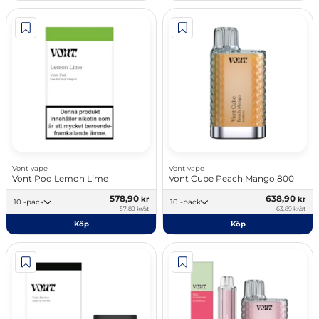
Vont vape
Vont vape
Vont Pod Lemon Lime
Vont Cube Peach Mango 800
578,90
638,90
kr
kr
10 -pack
10 -pack
57,89 kr/st
63,89 kr/st
Köp
Köp