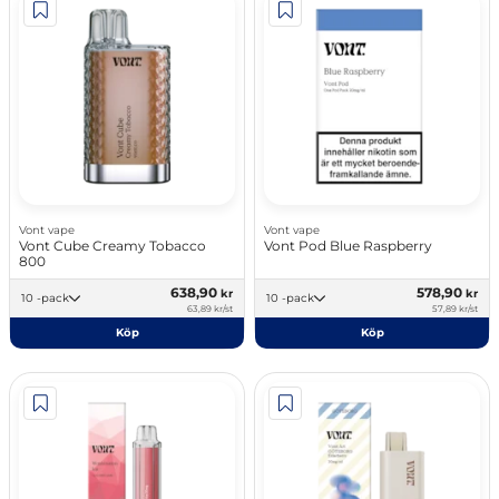
Vont vape
Vont vape
Vont Cube Creamy Tobacco
Vont Pod Blue Raspberry
800
638,90
578,90
kr
kr
10 -pack
10 -pack
63,89 kr/st
57,89 kr/st
Köp
Köp