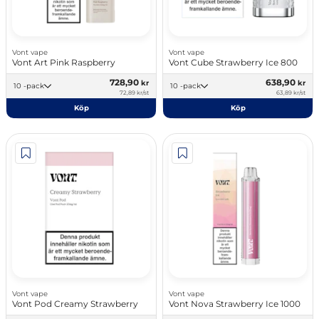
Vont vape
Vont vape
Vont Art Pink Raspberry
Vont Cube Strawberry Ice 800
728,90
638,90
kr
kr
10 -pack
10 -pack
72,89 kr/st
63,89 kr/st
Köp
Köp
Vont vape
Vont vape
Vont Pod Creamy Strawberry
Vont Nova Strawberry Ice 1000