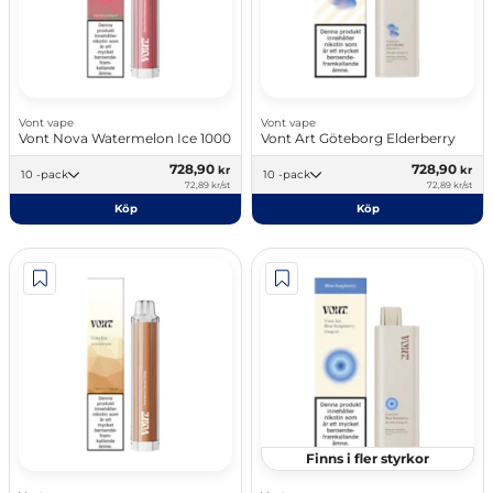
Vont vape
Vont vape
Vont Nova Watermelon Ice 1000
Vont Art Göteborg Elderberry
728,90
728,90
kr
kr
10 -pack
10 -pack
72,89 kr/st
72,89 kr/st
Köp
Köp
Finns i fler styrkor