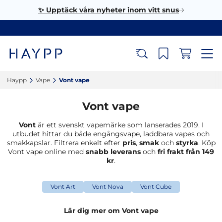
✨ Upptäck våra nyheter inom vitt snus
Haypp‎
Vape‎
Vont vape‎
Vont vape
Vont
är ett svenskt vapemärke som lanserades 2019. I
utbudet hittar du både engångsvape, laddbara vapes och
smakkapslar. Filtrera enkelt efter
pris
,
smak
och
styrka
. Köp
Vont vape online med
snabb leverans
och
fri frakt från 149
kr
.
Vont Art
Vont Nova
Vont Cube
Lär dig mer om Vont vape