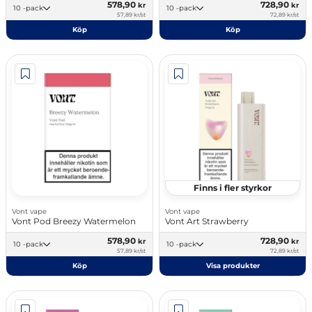
578,90
728,90
kr
kr
10 -pack
10 -pack
57,89 kr/st
72,89 kr/st
Köp
Köp
Finns i fler styrkor
Vont vape
Vont vape
Vont Pod Breezy Watermelon
Vont Art Strawberry
578,90
728,90
kr
kr
10 -pack
10 -pack
57,89 kr/st
72,89 kr/st
Köp
Visa produkter