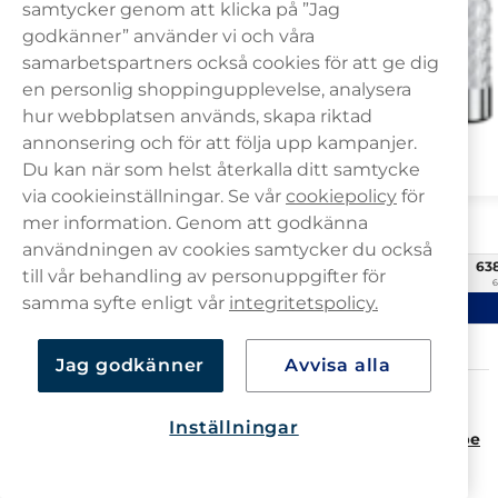
samtycker genom att klicka på ”Jag
godkänner” använder vi och våra
samarbetspartners också cookies för att ge dig
en personlig shoppingupplevelse, analysera
hur webbplatsen används, skapa riktad
annonsering och för att följa upp kampanjer.
Du kan när som helst återkalla ditt samtycke
via cookieinställningar. Se vår
cookiepolicy
för
mer information. Genom att godkänna
Vont vape
Vont Cube Strawberry Ice 800
användningen av cookies samtycker du också
63
10 -pack
till vår behandling av personuppgifter för
6
samma syfte enligt vår
integritetspolicy.
Köp
Jag godkänner
Avvisa alla
Hitta din modell av Vont Vape
Inställningar
Vont vape erbjuder
4
olika modeller, inklusive
engångsvape
och
podsystem
. Nedan följer en kort sammanfattning av
varje modell och en tabell som jämför olika egenskaper.