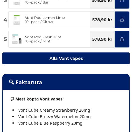
3
578,90 kr
10 -pack
/
Bär
Vont Pod Lemon Lime
4
578,90 kr
10 -pack
/
Citrus
Vont Pod Fresh Mint
5
578,90 kr
10 -pack
/
Mint
Alla Vont vapes
🔍 Faktaruta
🛒 Mest köpta Vont vapes:
Vont Cube Creamy Strawberry 20mg
Vont Cube Breezy Watermelon 20mg
Vont Cube Blue Raspberry 20mg