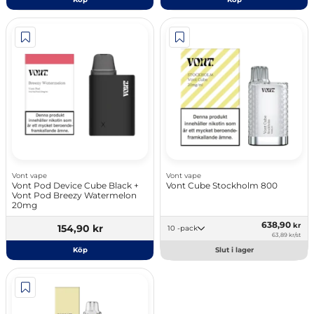
Vont vape
Vont vape
Vont Pod Device Cube Black +
Vont Cube Stockholm 800
Vont Pod Breezy Watermelon
20mg
638,90
kr
154,90 kr
10 -pack
63,89 kr/st
Köp
Slut i lager