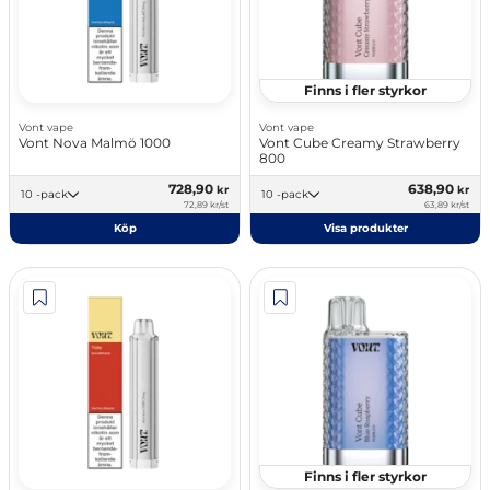
Finns i fler styrkor
Vont vape
Vont vape
Vont Nova Malmö 1000
Vont Cube Creamy Strawberry
800
728,90
638,90
kr
kr
10 -pack
10 -pack
72,89 kr/st
63,89 kr/st
Köp
Visa produkter
Finns i fler styrkor