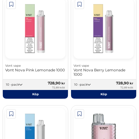
Vont vape
Vont vape
Vont Nova Pink Lemonade 1000
Vont Nova Berry Lemonade
1000
728,90
728,90
kr
kr
10 -pack
10 -pack
72,89 kr/st
72,89 kr/st
Köp
Köp