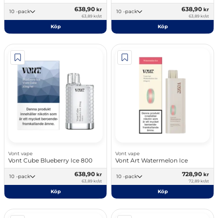
638,90
638,90
kr
kr
10 -pack
10 -pack
63,89 kr/st
63,89 kr/st
Köp
Köp
Vont vape
Vont vape
Vont Cube Blueberry Ice 800
Vont Art Watermelon Ice
638,90
728,90
kr
kr
10 -pack
10 -pack
63,89 kr/st
72,89 kr/st
Köp
Köp