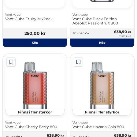
Vont vape
Vont vape
Vont Cube Fruity MixPack
Vont Cube Black Edition
Absolut Passionfruit 800
638,90
kr
250,00 kr
10 -pack
63,89 kr/st
Köp
Köp
Finns i fler styrkor
Finns i fler styrkor
Vont vape
Vont vape
Vont Cube Cherry Berry 800
Vont Cube Havana Cola 800
638,90
638,90
kr
kr
10 -pack
10 -pack