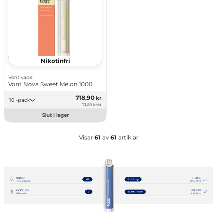
Nikotinfri
Vont vape
Vont Nova Sweet Melon 1000
718,90
kr
10 -pack
71,89 kr/st
Slut i lager
Visar
61
av
61
artiklar