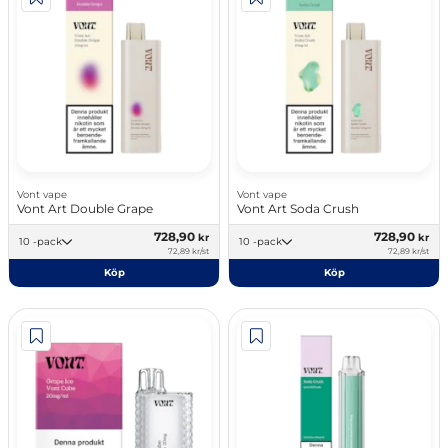
Vont vape
Vont vape
Vont Art Double Grape
Vont Art Soda Crush
728,90
728,90
kr
kr
10 -pack
10 -pack
72,89 kr/st
72,89 kr/st
Köp
Köp