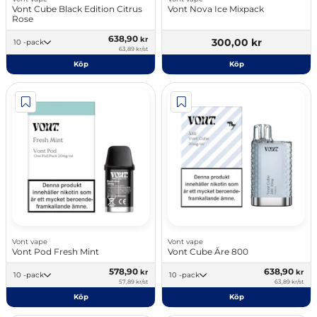
Vont Cube Black Edition Citrus
Vont Nova Ice Mixpack
Rose
638,90
kr
300,00 kr
10 -pack
63,89 kr/st
Köp
Köp
Vont vape
Vont vape
Vont Pod Fresh Mint
Vont Cube Åre 800
578,90
638,90
kr
kr
10 -pack
10 -pack
57,89 kr/st
63,89 kr/st
Köp
Köp