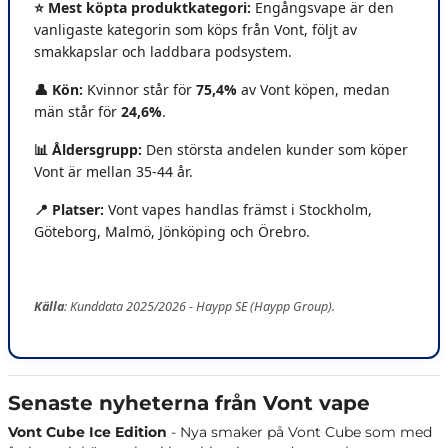
⭐ Mest köpta produktkategori:
Engångsvape är den
vanligaste kategorin som köps från Vont, följt av
smakkapslar och laddbara podsystem.
👤 Kön:
Kvinnor står för
75,4%
av Vont köpen, medan
män står för
24,6%
.
📊 Åldersgrupp:
Den största andelen kunder som köper
Vont är mellan 35-44 år.
📍 Platser
:
Vont vapes handlas främst i Stockholm,
Göteborg, Malmö, Jönköping och Örebro.
Källa
: Kunddata 2025/2026 - Haypp SE (Haypp Group).
Senaste nyheterna från Vont vape
Vont Cube Ice Edition
- Nya smaker på Vont Cube som med