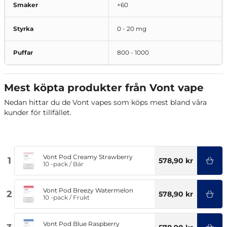
Smaker
+60
Styrka
0 - 20 mg
Puffar
800 - 1000
Mest köpta produkter från Vont vape
Nedan hittar du de Vont vapes som köps mest bland våra
kunder för tillfället.
Vont Pod Creamy Strawberry
1
578,90 kr
10 -pack
/
Bär
Vont Pod Breezy Watermelon
2
578,90 kr
10 -pack
/
Frukt
Vont Pod Blue Raspberry