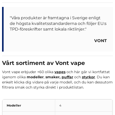
"Våra produkter är framtagna i Sverige enligt
de högsta kvalitetsstandarderna och följer EU:s
TPD-föreskrifter samt lokala riktlinjer."
VONT
Vårt sortiment av Vont vape
Vont vape erbjuder +60 olika
vapes
och här går vi kortfattat
igenom olika
modeller
,
smaker,
puffar
och
styrkor
. Du kan
enkelt klicka dig vidare på varje modell, och du kan dessutom
filtrera smak och styrka direkt i produktlistan.
Modeller
4