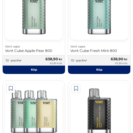
Vont vape
Vont vape
Vont Cube Apple Pear 800
Vont Cube Fresh Mint 800
638,90
638,90
kr
kr
10 -pack
10 -pack
63,89 kr/st
63,89 kr/st
Köp
Köp