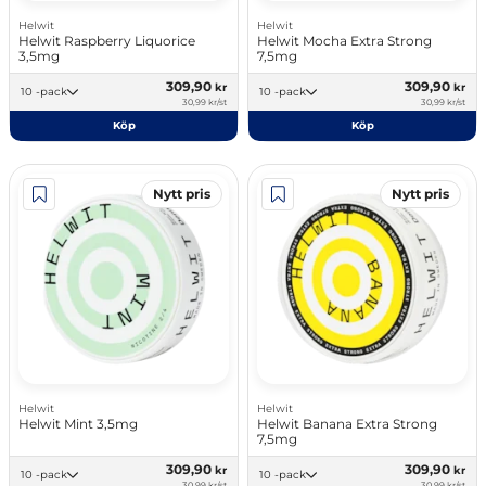
Helwit
Helwit
Helwit Raspberry Liquorice
Helwit Mocha Extra Strong
3,5mg
7,5mg
309,90
309,90
kr
kr
10 -pack
10 -pack
30,99 kr/st
30,99 kr/st
Köp
Köp
Nytt pris
Nytt pris
Helwit
Helwit
Helwit Mint 3,5mg
Helwit Banana Extra Strong
7,5mg
309,90
309,90
kr
kr
10 -pack
10 -pack
30,99 kr/st
30,99 kr/st