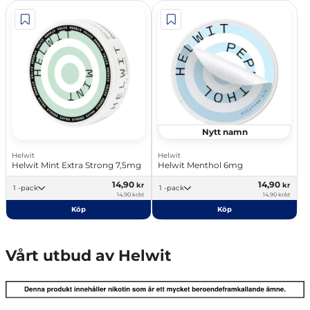
Nytt namn
Helwit
Helwit
Helwit Mint Extra Strong 7,5mg
Helwit Menthol 6mg
14,90
14,90
kr
kr
1 -pack
1 -pack
14,90 kr/st
14,90 kr/st
Köp
Köp
Vårt utbud av Helwit