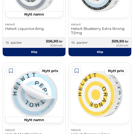
Nytt namn
Helwit
Helwit
Helwit Liquorice 6mg
Helwit Blueberry Extra Strong
7,5mg
306,90
309,90
kr
kr
10 -pack
10 -pack
30,69 kr/st
30,99 kr/st
Köp
Köp
Nytt pris
Nytt pris
Nytt namn
Helwit
Helwit