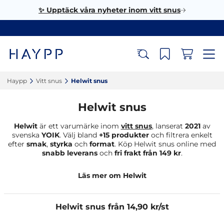
✨ Upptäck våra nyheter inom vitt snus
Haypp‎
Vitt snus‎
Helwit snus‎
Helwit snus
Helwit
är ett varumärke inom
vitt snus
, lanserat
2021
av
svenska
YOIK
. Välj bland
+15 produkter
och filtrera enkelt
efter
smak
,
styrka
och
format
. Köp Helwit snus online med
snabb leverans
och
fri frakt från 149 kr
.
Läs mer om Helwit
Helwit snus från 14,90 kr/st