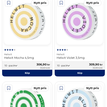
Nytt pris
Nytt pris
Helwit
Helwit
Helwit Mocha 4,5mg
Helwit Violet 3,5mg
306,90
309,90
kr
kr
10 -pack
10 -pack
30,69 kr/st
30,99 kr/st
Köp
Köp
Nytt pris
Nytt pris