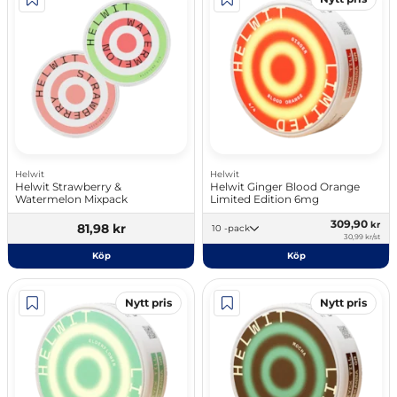
Helwit
Helwit
Helwit Strawberry &
Helwit Ginger Blood Orange
Watermelon Mixpack
Limited Edition 6mg
309,90
kr
81,98 kr
10 -pack
30,99 kr/st
Köp
Köp
Nytt pris
Nytt pris