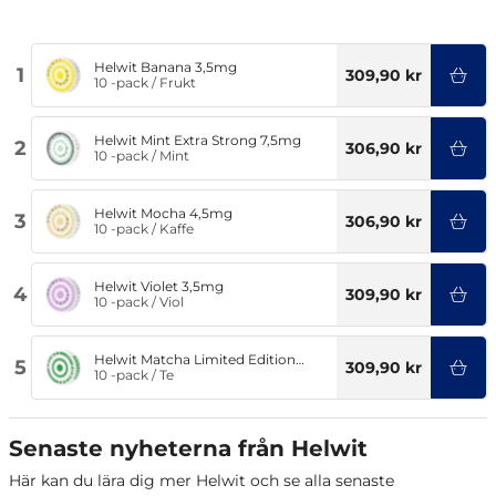
Helwit Banana 3,5mg
1
309,90 kr
10 -pack
/
Frukt
Helwit Mint Extra Strong 7,5mg
2
306,90 kr
10 -pack
/
Mint
Helwit Mocha 4,5mg
3
306,90 kr
10 -pack
/
Kaffe
Helwit Violet 3,5mg
4
309,90 kr
10 -pack
/
Viol
Helwit Matcha Limited Edition
5
309,90 kr
3,5mg
10 -pack
/
Te
Senaste nyheterna från Helwit
Här kan du lära dig mer Helwit och se alla senaste