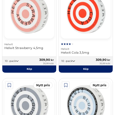
Helwit
Helwit Strawberry 4,5mg
Helwit
Helwit Cola 3,5mg
309,90
309,90
kr
kr
10 -pack
10 -pack
30,99 kr/st
30,99 kr/st
Köp
Köp
Nytt pris
Nytt pris