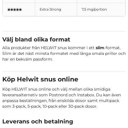
◉◉◉◉◉
Extra Strong
7,5 mg/portion
HELWIT Matcha
Matcha, grönt te
HELWIT Mocha Mint
Mocha, kaffe och mint
HELWIT Apelsin Limited Edition
Apelsin och mint
Välj bland olika format
Alla produkter från HELWIT snus kommer i ett
slim
-format.
HELWIT Elderflower Limited Edition
Fläder
Slim är det näst minsta formatet med långa smala prillor och
har en bekväm passform.
HELWIT Pineapple Coconut Limited
Ananas och kokos
Edition
Köp Helwit snus online
HELWIT Ginger Blood Orange
Ingefära och
Limited Edition
blodapelsin
Köp HELWIT snus online och välj mellan olika smidiga
leveransalternativ som Postnord och Instabox. Du kan även
anpassa beställningen, från enskilda dosor samt multipack
som 3-pack, 5-pack, 10-pack eller 30-pack dosor.
Leverans och betalning