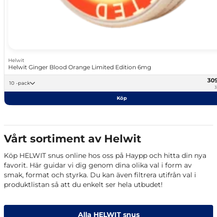
Helwit
Helwit Ginger Blood Orange Limited Edition 6mg
30
10 -pack
3
Köp
Vårt sortiment av Helwit
Köp HELWIT snus online hos oss på Haypp och hitta din nya
favorit. Här guidar vi dig genom dina olika val i form av
smak, format och styrka. Du kan även filtrera utifrån val i
produktlistan så att du enkelt ser hela utbudet!
Alla HELWIT snus