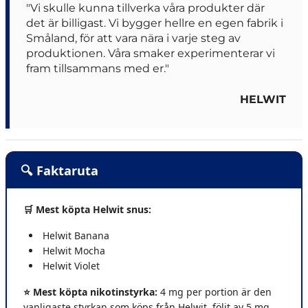
"Vi skulle kunna tillverka våra produkter där
det är billigast. Vi bygger hellre en egen fabrik i
Småland, för att vara nära i varje steg av
produktionen. Våra smaker experimenterar vi
fram tillsammans med er."
HELWIT
🔍 Faktaruta
🛒 Mest köpta Helwit snus:
Helwit Banana
Helwit Mocha
Helwit Violet
⭐ Mest köpta nikotinstyrka:
4 mg per portion är den
vanligaste styrkan som köps från Helwit, följt av 5 mg