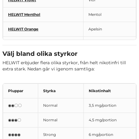
HELWIT Menthol
Mentol
HELWIT Orange
Apelsin
Kaffe, choklad &
HELWIT Mocha
karamell
Välj bland olika styrkor
HELWIT erbjuder flera olika styrkor, från helt nikotinfri till
HELWIT Cherry
Körsbär
extra stark. Nedan går vi igenom samtliga:
HELWIT Mint
Mint
Pluppar
Styrka
Nikotinhalt
HELWIT Salmiak
Salmiak och lakrits
◉◉〇〇
Normal
3,5 mg/portion
HELWIT Raspberry Liquorice
Hallon och lakrits
◉◉◉〇
Normal
4,5 mg/portion
HELWIT Strawberry
Jordgubb
◉◉◉◉
Strong
6 mg/portion
HELWIT Watermelon
Vattenmelon