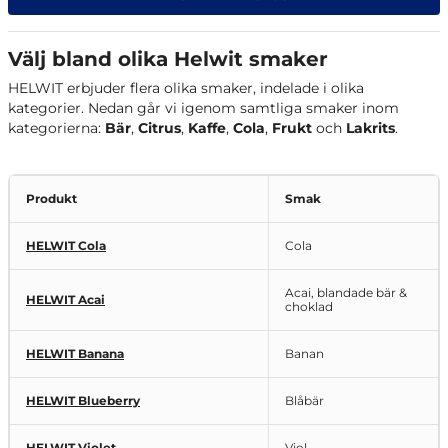
Välj bland olika Helwit smaker
HELWIT erbjuder flera olika smaker, indelade i olika
kategorier. Nedan går vi igenom samtliga smaker inom
kategorierna:
Bär
,
Citrus
,
Kaffe
,
Cola
,
Frukt
och
Lakrits
.
Produkt
Smak
HELWIT Cola
Cola
Acai, blandade bär &
HELWIT Acai
choklad
HELWIT Banana
Banan
HELWIT Blueberry
Blåbär
HELWIT Violet
Viol