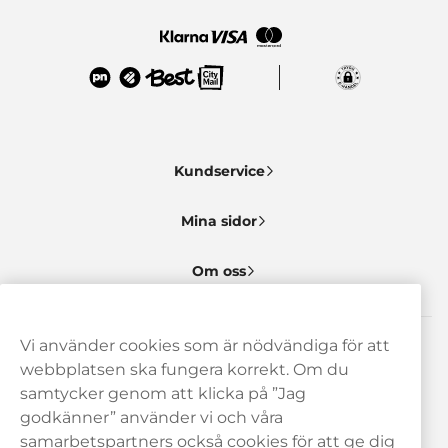
Kundservice
Mina sidor
Om oss
Vi använder cookies som är nödvändiga för att
Behöver du hjälp? Kontakta oss gärna!
webbplatsen ska fungera korrekt. Om du
samtycker genom att klicka på ”Jag
hej@haypp.com
godkänner” använder vi och våra
08 517 910 97
samarbetspartners också cookies för att ge dig