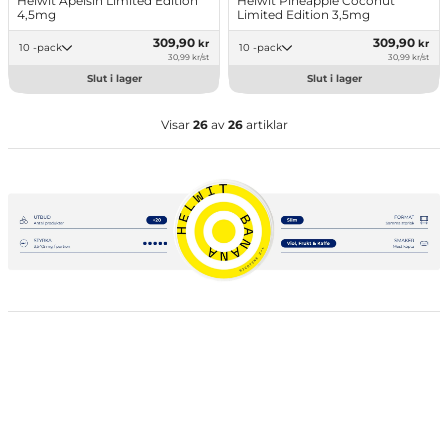
Helwit Apelsin Limited Edition
Helwit Pineapple Coconut
4,5mg
Limited Edition 3,5mg
309,90
309,90
kr
kr
10 -pack
10 -pack
30,99 kr/st
30,99 kr/st
Slut i lager
Slut i lager
Visar
26
av
26
artiklar