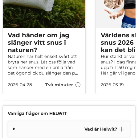
Vad händer om jag
Världens st
slänger vitt snus i
snus 2026 –
naturen?
kan det bli
Naturen har helt enkelt svårt att
Hur starkt är vär
bryta ner snus. Låt oss följa vad
snus? I dag finn
som händer med en prilla från
upp till 150 mg n
det ögonblick du slänger den på
Här går vi igeno
marken, tills naturen gör ett
snussorterna på n
tappert försök att bryta ner den.
mellan mg per g
2026-04-28
Två minuter
2026-03-19
portion och vad 
avgör hur starkt 
Vanliga frågor om HELWIT
Vad är Helwit?