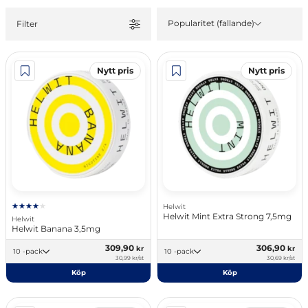
Popularitet (fallande)
Filter
Nytt pris
Nytt pris
Helwit
Helwit Mint Extra Strong 7,5mg
Helwit
Helwit Banana 3,5mg
309,90
306,90
kr
kr
10 -pack
10 -pack
30,99 kr/st
30,69 kr/st
Köp
Köp