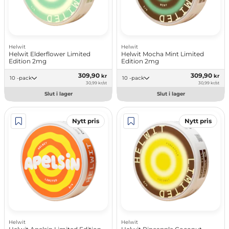
Helwit
Helwit
Helwit Elderflower Limited
Helwit Mocha Mint Limited
Edition 2mg
Edition 2mg
309,90
309,90
kr
kr
10 -pack
10 -pack
30,99 kr/st
30,99 kr/st
Slut i lager
Slut i lager
Nytt pris
Nytt pris
Helwit
Helwit