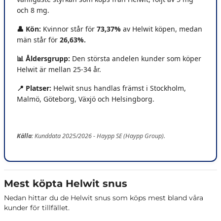
och 8 mg.
👤 Kön:
Kvinnor står för
73,37%
av Helwit köpen, medan
män står för
26,63%.
📊 Åldersgrupp:
Den största andelen kunder som köper
Helwit är mellan 25-34 år.
📍 Platser
:
Helwit snus handlas främst i Stockholm,
Malmö, Göteborg, Växjö och Helsingborg.
Källa
: Kunddata 2025/2026 - Haypp SE (Haypp Group).
Mest köpta Helwit snus
Nedan hittar du de Helwit snus som köps mest bland våra
kunder för tillfället.