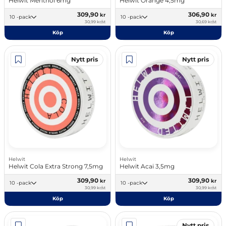
Helwit Menthol 6mg
Helwit Orange 4,5mg
309,90
306,90
kr
kr
10 -pack
10 -pack
30,99 kr/st
30,69 kr/st
Köp
Köp
Nytt pris
Nytt pris
Helwit
Helwit
Helwit Cola Extra Strong 7,5mg
Helwit Acai 3,5mg
309,90
309,90
kr
kr
10 -pack
10 -pack
30,99 kr/st
30,99 kr/st
Köp
Köp
Nytt pris