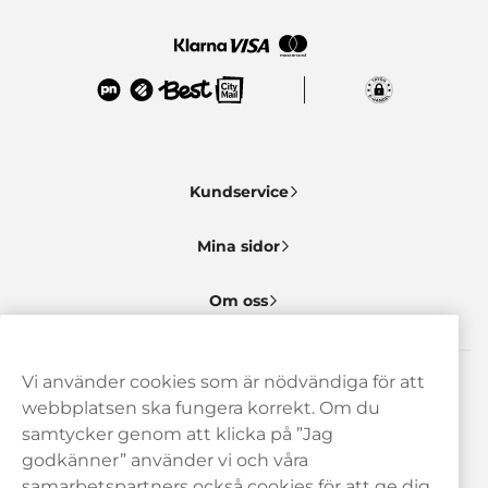
Kundservice
Mina sidor
Om oss
Vi använder cookies som är nödvändiga för att
Behöver du hjälp? Kontakta oss gärna!
webbplatsen ska fungera korrekt. Om du
samtycker genom att klicka på ”Jag
hej@haypp.com
godkänner” använder vi och våra
08 517 910 97
samarbetspartners också cookies för att ge dig