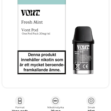
Format
Nikotinstyrka
Smak
Vape pods
20 mg
Mint