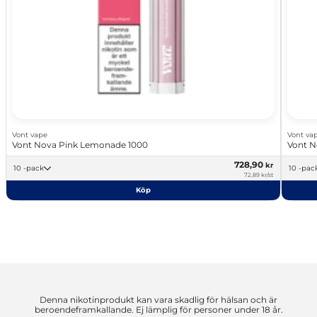
Vont vape
Vont va
Vont Nova Pink Lemonade 1000
Vont N
728,90
kr
10 -pack
10 -pac
72,89 kr/st
Köp
Denna nikotinprodukt kan vara skadlig för hälsan och är
beroendeframkallande. Ej lämplig för personer under 18 år.