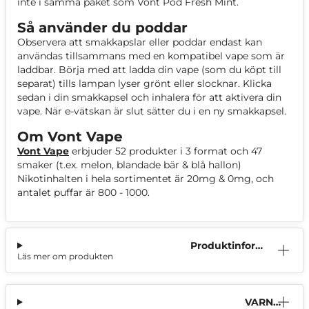
inte i samma paket som Vont Pod Fresh Mint.
Så använder du poddar
Observera att smakkapslar eller poddar endast kan
användas tillsammans med en kompatibel vape som är
laddbar. Börja med att ladda din vape (som du köpt till
separat) tills lampan lyser grönt eller slocknar. Klicka
sedan i din smakkapsel och inhalera för att aktivera din
vape. När e-vätskan är slut sätter du i en ny smakkapsel.
Om Vont Vape
Vont Vape
erbjuder 52 produkter i 3 format och 47
smaker (t.ex. melon, blandade bär & blå hallon)
Nikotinhalten i hela sortimentet är 20mg & 0mg, och
antalet puffar är 800 - 1000.
Produktinform
Läs mer om produkten
ation
VARNI