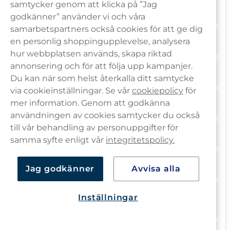
samtycker genom att klicka på ”Jag
Vad är XQS snus?
godkänner” använder vi och våra
samarbetspartners också cookies för att ge dig
en personlig shoppingupplevelse, analysera
Vem äger XQS?
hur webbplatsen används, skapa riktad
annonsering och för att följa upp kampanjer.
Vad står XQS för?
Du kan när som helst återkalla ditt samtycke
via cookieinställningar. Se vår
cookiepolicy
för
mer information. Genom att godkänna
Hur många snus är det i en dosa XQS?
användningen av cookies samtycker du också
till vår behandling av personuppgifter för
Hur mycket nikotin är det i XQS snus?
samma syfte enligt vår
integritetspolicy.
Finns det nikotinfria alternativ från XQS?
Jag godkänner
Avvisa alla
Hur mycket koffein innehåller XQS
Inställningar
koffeinsnus?