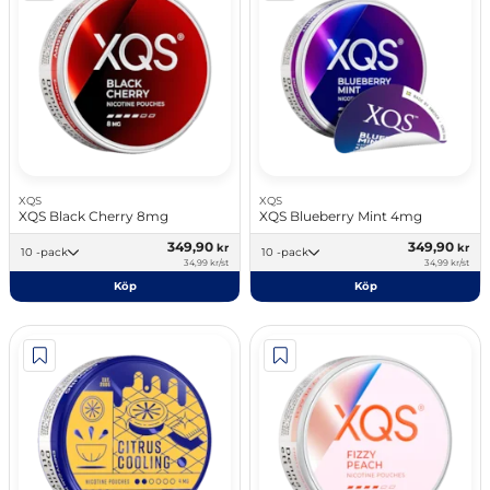
XQS
XQS
XQS Black Cherry 8mg
XQS Blueberry Mint 4mg
349,90
349,90
kr
kr
10 -pack
10 -pack
34,99 kr/st
34,99 kr/st
Köp
Köp