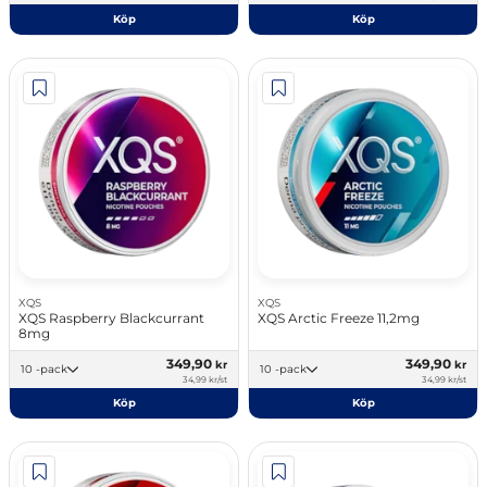
Köp
Köp
XQS
XQS
XQS Raspberry Blackcurrant
XQS Arctic Freeze 11,2mg
8mg
349,90
349,90
kr
kr
10 -pack
10 -pack
34,99 kr/st
34,99 kr/st
Köp
Köp