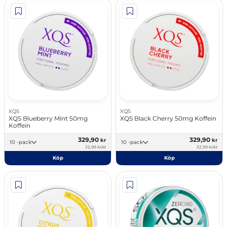
XQS
XQS
XQS Blueberry Mint 50mg
XQS Black Cherry 50mg Koffein
Koffein
329,90
329,90
kr
kr
10 -pack
10 -pack
32,99 kr/st
32,99 kr/st
Köp
Köp