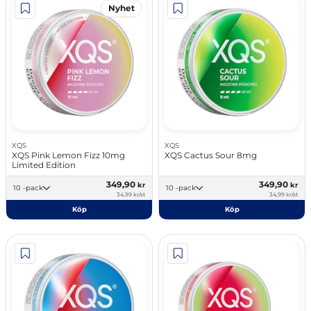
Nyhet
XQS
XQS
XQS Pink Lemon Fizz 10mg
XQS Cactus Sour 8mg
Limited Edition
349,90
349,90
kr
kr
10 -pack
10 -pack
34,99 kr/st
34,99 kr/st
Köp
Köp