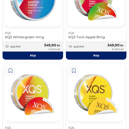
XQS
XQS
XQS Wintergreen 4mg
XQS Twin Apple 8mg
349,90
349,90
kr
kr
10 -pack
10 -pack
34,99 kr/st
34,99 kr/st
Köp
Köp
XQS
XQS