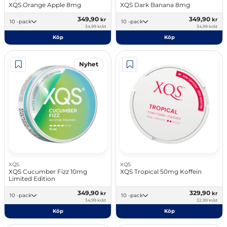
XQS Orange Apple 8mg
XQS Dark Banana 8mg
349,90
349,90
kr
kr
10 -pack
10 -pack
34,99 kr/st
34,99 kr/st
Köp
Köp
Nyhet
XQS
XQS
XQS Cucumber Fizz 10mg
XQS Tropical 50mg Koffein
Limited Edition
349,90
329,90
kr
kr
10 -pack
10 -pack
34,99 kr/st
32,99 kr/st
Köp
Köp