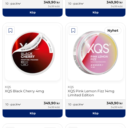
349,90
349,90
kr
kr
10 -pack
10 -pack
34,99 kr/st
34,99 kr/st
Köp
Köp
Nyhet
XQS
XQS
XQS Black Cherry 4mg
XQS Pink Lemon Fizz 14mg
Limited Edition
349,90
349,90
kr
kr
10 -pack
10 -pack
34,99 kr/st
34,99 kr/st
Köp
Köp