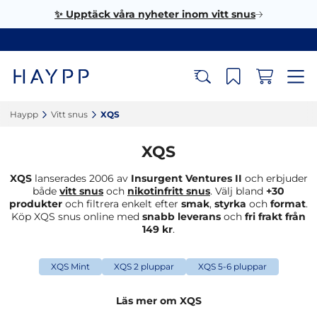
✨ Upptäck våra nyheter inom vitt snus
Haypp‎
Vitt snus‎
XQS‎
XQS
XQS
lanserades 2006 av
Insurgent Ventures II
och erbjuder
både
vitt snus
och
nikotinfritt snus
. Välj bland
+30
produkter
och filtrera enkelt efter
smak
,
styrka
och
format
.
Köp XQS snus online med
snabb leverans
och
fri frakt från
149 kr
.
XQS Mint
XQS 2 pluppar
XQS 5-6 pluppar
Läs mer om XQS