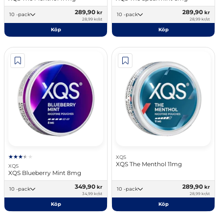
289,90
289,90
kr
kr
10 -pack
10 -pack
28,99 kr/st
28,99 kr/st
Köp
Köp
XQS
XQS The Menthol 11mg
XQS
XQS Blueberry Mint 8mg
349,90
289,90
kr
kr
10 -pack
10 -pack
34,99 kr/st
28,99 kr/st
Köp
Köp