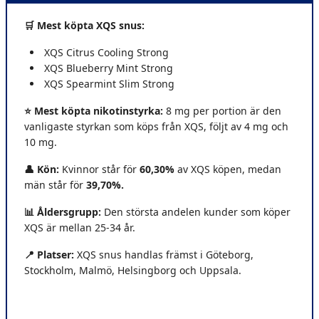
🛒 Mest köpta XQS snus:
XQS Citrus Cooling Strong
XQS Blueberry Mint Strong
XQS Spearmint Slim Strong
⭐ Mest köpta nikotinstyrka:
8 mg per portion är den
vanligaste styrkan som köps från XQS, följt av 4 mg och
10 mg.
👤 Kön:
Kvinnor står för
60,30%
av XQS köpen, medan
män står för
39,70%.
📊 Åldersgrupp:
Den största andelen kunder som köper
XQS är mellan 25-34 år.
📍 Platser
:
XQS snus handlas främst i Göteborg,
Stockholm, Malmö, Helsingborg och Uppsala.