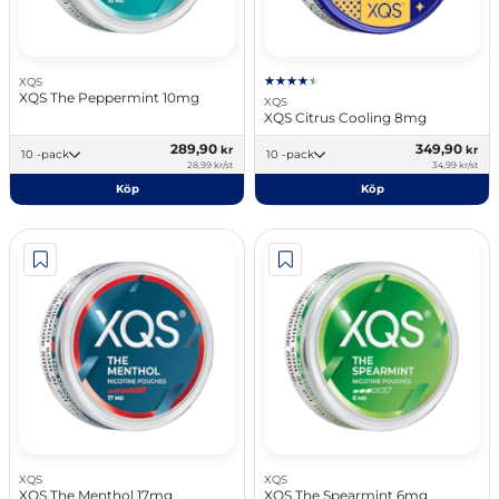
XQS
XQS The Peppermint 10mg
XQS
XQS Citrus Cooling 8mg
289,90
349,90
kr
kr
10 -pack
10 -pack
28,99 kr/st
34,99 kr/st
Köp
Köp
XQS
XQS
XQS The Menthol 17mg
XQS The Spearmint 6mg