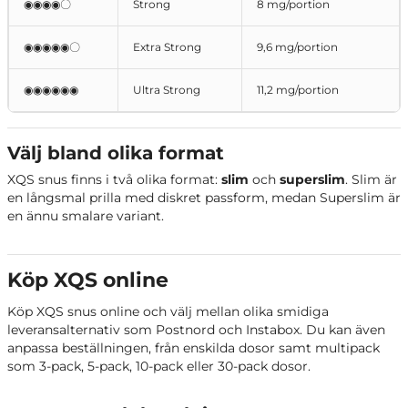
◉◉◉◉〇
Strong
8 mg/portion
XQS Hallon Lakrits
Hallon och lakrits
◉◉◉◉◉〇
Extra Strong
9,6 mg/portion
XQS Fruzzle
Blandade frukter
◉◉◉◉◉◉
Ultra Strong
11,2 mg/portion
Hallon och
XQS Raspberry Blackcurrant
svartvinbär
Välj bland olika format
XQS snus finns i två olika format:
slim
och
superslim
. Slim är
Banan och mörk
XQS Dark Banana
choklad
en långsmal prilla med diskret passform, medan Superslim är
en ännu smalare variant.
XQS Fizzy Peach
Persika
Köp XQS online
XQS Apple Crisp
Äpple och mentol
Köp XQS snus online och välj mellan olika smidiga
Apelsin, citron och
XQS Orange Squeeze
leveransalternativ som Postnord och Instabox. Du kan även
mentol
anpassa beställningen, från enskilda dosor samt multipack
som 3-pack, 5-pack, 10-pack eller 30-pack dosor.
XQS Cola Lime
Cola och lime