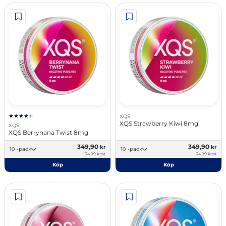
XQS
XQS Strawberry Kiwi 8mg
XQS
XQS Berrynana Twist 8mg
349,90
349,90
kr
kr
10 -pack
10 -pack
34,99 kr/st
34,99 kr/st
Köp
Köp