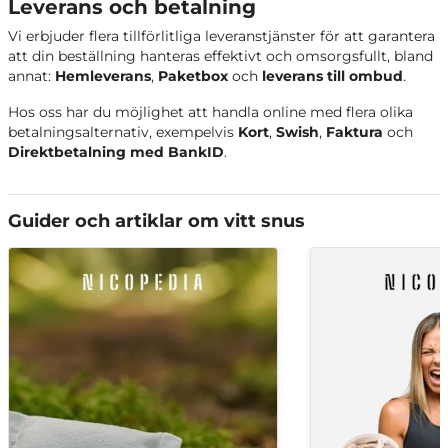
Leverans och betalning
XQS The Peppermint
Pepparmynta
Vi erbjuder flera tillförlitliga leveranstjänster för att garantera
att din beställning hanteras effektivt och omsorgsfullt, bland
XQS The Menthol
Mentol
annat:
Hemleverans
,
Paketbox
och
leverans till ombud
.
XQS The Spearmint
Spearmint
Hos oss har du möjlighet att handla online med flera olika
betalningsalternativ, exempelvis
Kort
,
Swish
,
Faktura
och
Direktbetalning med BankID
.
XQS Virgin Peppermint Nikotinfritt
Pepparmynta
Snus
XQS Pink Lemon Fizz 10mg Limited
Guider och artiklar om vitt snus
Grapefrukt och citron
Edition
XQS Cucumber Fizz 10mg Limited
Gurka
Edition