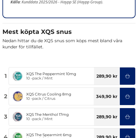
Källa
: Kunddata 2025/2026 - Haypp SE (Haypp Group).
Mest köpta XQS snus
Nedan hittar du de XQS snus som köps mest bland våra
kunder för tillfället.
XQS The Peppermint 10mg
1
289,90 kr
10 -pack
/
Mint
XQS Citrus Cooling 8mg
2
349,90 kr
10 -pack
/
Citrus
XQS The Menthol 17mg
3
289,90 kr
10 -pack
/
Mint
XQS The Spearmint 6mg
4
289,90 kr