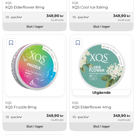
XQS
XQS
XQS Elderflower 8mg
XQS Cool Ice 9,6mg
349,90
349,90
kr
kr
10 -pack
10 -pack
34,99 kr/st
34,99 kr/st
Slut i lager
Slut i lager
Utgående
XQS
XQS
XQS Fruzzle 8mg
XQS Elderflower 4mg
349,90
349,90
kr
kr
10 -pack
10 -pack
34,99 kr/st
34,99 kr/st
Slut i lager
Slut i lager