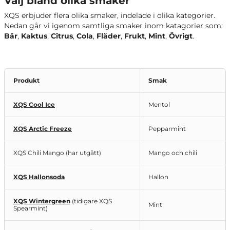
Välj bland olika smaker
XQS erbjuder flera olika smaker, indelade i olika kategorier.
Nedan går vi igenom samtliga smaker inom katagorier som:
Bär
,
Kaktus
,
Citrus
,
Cola
,
Fläder
,
Frukt
,
Mint
,
Övrigt
.
Produkt
Smak
XQS Cool Ice
Mentol
XQS Arctic Freeze
Pepparmint
XQS Chili Mango (har utgått)
Mango och chili
XQS Hallonsoda
Hallon
XQS Wintergreen
(tidigare XQS
Mint
Spearmint)