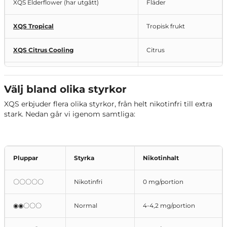
XQS Elderflower (har utgått)
Fläder
XQS Tropical
Tropisk frukt
XQS Citrus Cooling
Citrus
XQS Blueberry Mint
Blåbär och nint
Välj bland olika styrkor
XQS Black Cherry
Körsbär
XQS erbjuder flera olika styrkor, från helt nikotinfri till extra
stark. Nedan går vi igenom samtliga:
XQS Orange Apple
Apelsin och äpple
Gröna och röda
XQS Twin Apple
äpplen
Pluppar
Styrka
Nikotinhalt
XQS Cactus Sour
Kaktus
〇〇〇〇〇
Nikotinfri
0 mg/portion
XQS Strawberry Kiwi
Jordgubb och kiwi
◉◉〇〇〇
Normal
4-4,2 mg/portion
XQS Berrynana Twist
Banan och jordgubb