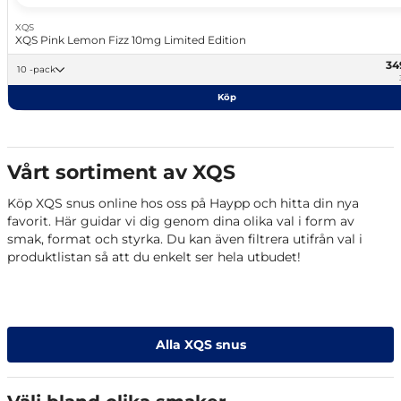
XQS
XQS Pink Lemon Fizz 10mg Limited Edition
34
10 -pack
Köp
Vårt sortiment av XQS
Köp XQS snus online hos oss på Haypp och hitta din nya
favorit. Här guidar vi dig genom dina olika val i form av
smak, format och styrka. Du kan även filtrera utifrån val i
produktlistan så att du enkelt ser hela utbudet!
Alla XQS snus