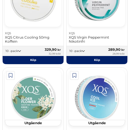
XQS
XQS
XQS Citrus Cooling 50mg
XQS Virgin Peppermint
Koffein
Nikotinfri
329,90
289,90
kr
kr
10 -pack
10 -pack
32,99 kr/st
28,99 kr/st
Köp
Köp
Utgående
Utgående