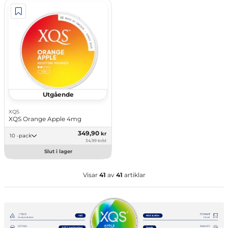
Utgående
XQS
XQS Orange Apple 4mg
349,90
kr
10 -pack
34,99 kr/st
Slut i lager
Visar
41
av
41
artiklar