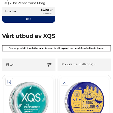
XQS The Peppermint 10mg
14,90
kr
1 -pack
14,90 kr/st
Köp
Vårt utbud av XQS
Popularitet (fallande)
Filter