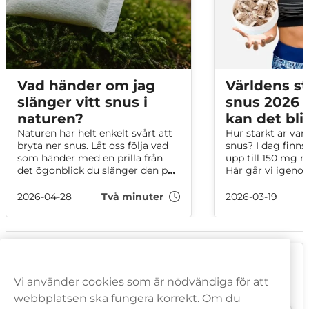
Vad händer om jag
Världens st
slänger vitt snus i
snus 2026 –
naturen?
kan det bli
Naturen har helt enkelt svårt att
Hur starkt är vär
bryta ner snus. Låt oss följa vad
snus? I dag finn
som händer med en prilla från
upp till 150 mg n
det ögonblick du slänger den på
Här går vi igeno
marken, tills naturen gör ett
snussorterna på n
tappert försök att bryta ner den.
mellan mg per g
2026-04-28
Två minuter
2026-03-19
portion och vad 
avgör hur starkt 
Vanliga frågor om XQS
Nedan besvarar vi några återkommande frågor om XQS. Läs
Vi använder cookies som är nödvändiga för att
vidare för att ta del av svaren!
webbplatsen ska fungera korrekt. Om du