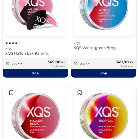
XQS
XQS Wintergreen 8mg
XQS
XQS Hallon Lakrits 8mg
349,90
349,90
kr
kr
10 -pack
10 -pack
34,99 kr/st
34,99 kr/st
Köp
Köp