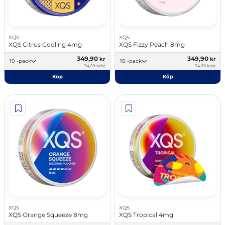
XQS
XQS
XQS Citrus Cooling 4mg
XQS Fizzy Peach 8mg
349,90
349,90
kr
kr
10 -pack
10 -pack
34,99 kr/st
34,99 kr/st
Köp
Köp
XQS
XQS
XQS Orange Squeeze 8mg
XQS Tropical 4mg