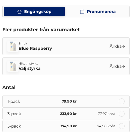
Engångsköp
Prenumerera
Fler produkter från varumärket
Smak
Ändra
Blue Raspberry
Nikotinstyrka
Ändra
Välj styrka
Antal
1-pack
79,90 kr
3-pack
233,90 kr
77,97 kr
/st
5-pack
374,90 kr
74,98 kr
/st