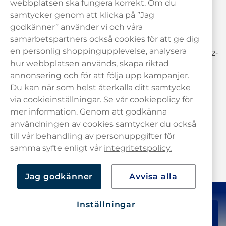
webbplatsen ska fungera korrekt. Om du
samtycker genom att klicka på ”Jag
hej@haypp.com
godkänner” använder vi och våra
08 517 910 97
samarbetspartners också cookies för att ge dig
en personlig shoppingupplevelse, analysera
Mån-Tor 8.00-17.00 | Fre 9.00-17.00 | (Lunchstängt må-fre 12-
13)
hur webbplatsen används, skapa riktad
annonsering och för att följa upp kampanjer.
Du kan när som helst återkalla ditt samtycke
via cookieinställningar. Se vår
cookiepolicy
för
mer information. Genom att godkänna
användningen av cookies samtycker du också
till vår behandling av personuppgifter för
samma syfte enligt vår
integritetspolicy.
Jag godkänner
Avvisa alla
Inställningar
728,90 kr
Köp
10-pack
Copyright © Haypp SE