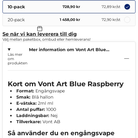
10-pack
728,90 kr
72,89 kr
/st
20-pack
1 458,00 kr
72,90 kr
/st
Se när vi kan leverera till dig
Välj mellan paketbox, ombud eller hemleverans!
Mer information om Vont Art Blue
Läs mer
Raspberry
om
produkten
Kort om Vont Art Blue Raspberry
Format:
Engångsvape
Smak:
Blå hallon
E-vätska:
2ml ml
Antal puffar:
1000
Laddningsbar:
Nej
Tillverkare:
Vont AB
Så använder du en engångsvape