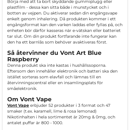
Börja med att ta bort skyddande gummiplugg eller
plastfilm - dessa kan sitta både i munstycket och i
botten av vejpen. Du aktiverar sedan din engångsvape
enkelt genom inhalering. Då produkten kommer i ett
engångsformat kan den varken laddas eller fyllas på, och
enheten bör därför kasseras när e-vätskan eller batteriet
tar slut. Om din produkt fortfarande inte fungerar kan
den ha ett barnlås som behöver avaktiveras först.
Så återvinner du Vont Art Blue
Raspberry
Denna produkt ska inte kastas i hushållssoporna.
Eftersom den innehåller elektronik och batteri ska den
istället sorteras som elavfall och lämnas till en
återvinningscentral eller en insamlingsplats för
småelektronik.
Om Vont Vape
Vont Vape
erbjuder 52 produkter i 3 format och 47
smaker (t.ex. karamell, lime & rosa lemonad)
Nikotinhalten i hela sortimentet är 20mg & 0mg, och
antalet puffar är 800 - 1000.