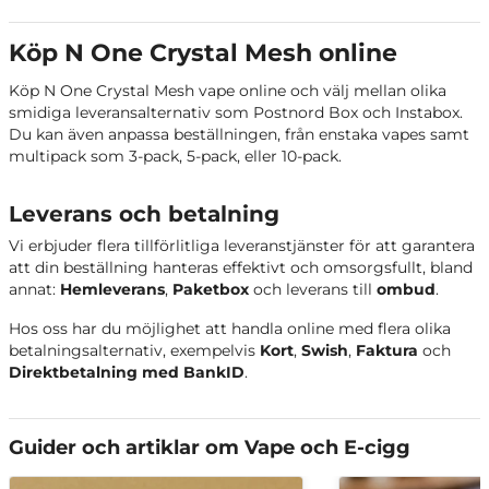
N One Crystal Cola Ice
Cola med kylande effekt
Köp N One Crystal Mesh online
N One Crystal Double Apple
Äpple
Köp N One Crystal Mesh vape online och välj mellan olika
N One Crystal Menthol
Mentol
smidiga leveransalternativ som Postnord Box och Instabox.
Du kan även anpassa beställningen, från enstaka vapes samt
multipack som 3-pack, 5-pack, eller 10-pack.
N One Crystal Tobacco
Tobak
Leverans och betalning
N One Crystal Mint Ice
Mint
Vi erbjuder flera tillförlitliga leveranstjänster för att garantera
N One Crystal Blue
att din beställning hanteras effektivt och omsorgsfullt, bland
Blåhallon
Raspberry
annat:
Hemleverans
,
Paketbox
och leverans till
ombud
.
Hos oss har du möjlighet att handla online med flera olika
betalningsalternativ, exempelvis
Kort
,
Swish
,
Faktura
och
Direktbetalning med BankID
.
Guider och artiklar om Vape och E-cigg