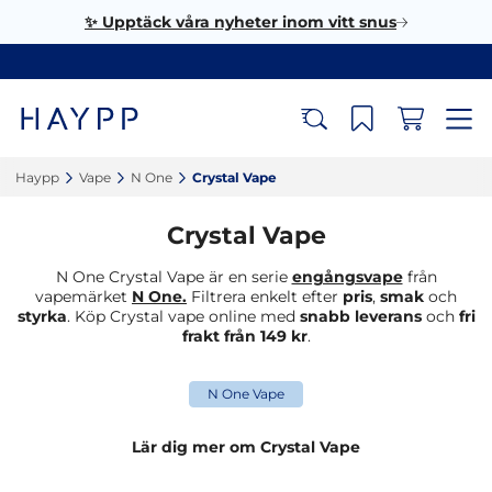
✨ Upptäck våra nyheter inom vitt snus
Haypp‎
Vape‎
N One‎
Crystal Vape‎
Crystal Vape
N One Crystal Vape är en serie
engångsvape
från
vapemärket
N One.
Filtrera enkelt efter
pris
,
smak
och
styrka
. Köp Crystal vape online med
snabb leverans
och
fri
frakt från 149 kr
.
N One Vape
Lär dig mer om Crystal Vape