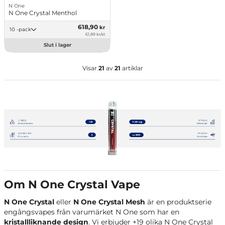
N One
N One Crystal Menthol
618,90
kr
10 -pack
61,89 kr/st
Slut i lager
Visar
21
av
21
artiklar
Om N One Crystal Vape
N One Crystal
eller
N One Crystal Mesh
är en produktserie
engångsvapes från varumärket N One som har en
kristallliknande design
. Vi erbjuder +19 olika N One Crystal