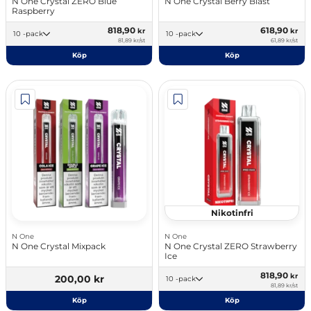
N One Crystal ZERO Blue
N One Crystal Berry Blast
Raspberry
818,90
618,90
kr
kr
10 -pack
10 -pack
81,89 kr/st
61,89 kr/st
Köp
Köp
Nikotinfri
N One
N One
N One Crystal Mixpack
N One Crystal ZERO Strawberry
Ice
818,90
kr
200,00 kr
10 -pack
81,89 kr/st
Köp
Köp