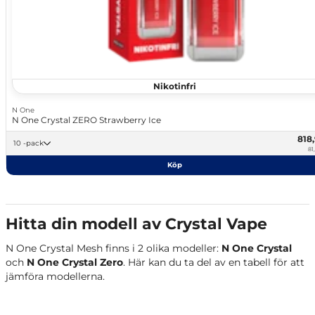
Nikotinfri
N One
N One Crystal ZERO Strawberry Ice
818
10 -pack
81
Köp
Hitta din modell av Crystal Vape
N One Crystal Mesh finns i 2 olika modeller:
N One Crystal
och
N One Crystal Zero
. Här kan du ta del av en tabell för att
jämföra modellerna.