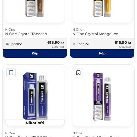
N One
N One
N One Crystal Tobacco
N One Crystal Mango Ice
618,90
618,90
kr
kr
10 -pack
10 -pack
61,89 kr/st
61,89 kr/st
Köp
Köp
Nikotinfri
N One
N One