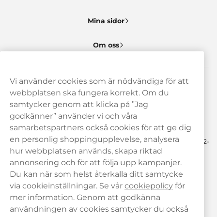
Mina sidor
Om oss
Vi använder cookies som är nödvändiga för att
Behöver du hjälp? Kontakta oss gärna!
webbplatsen ska fungera korrekt. Om du
samtycker genom att klicka på ”Jag
hej@haypp.com
godkänner” använder vi och våra
08 517 910 97
samarbetspartners också cookies för att ge dig
en personlig shoppingupplevelse, analysera
Mån-Tor 8.00-17.00 | Fre 9.00-17.00 | (Lunchstängt må-fre 12-
13)
hur webbplatsen används, skapa riktad
annonsering och för att följa upp kampanjer.
Du kan när som helst återkalla ditt samtycke
via cookieinställningar. Se vår
cookiepolicy
för
mer information. Genom att godkänna
användningen av cookies samtycker du också