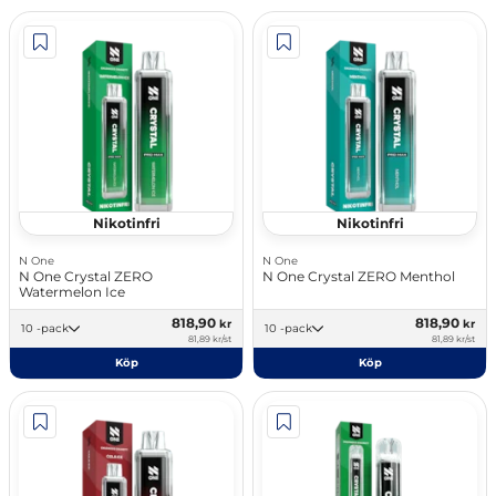
Nikotinfri
Nikotinfri
N One
N One
N One Crystal ZERO
N One Crystal ZERO Menthol
Watermelon Ice
818,90
818,90
kr
kr
10 -pack
10 -pack
81,89 kr/st
81,89 kr/st
Köp
Köp