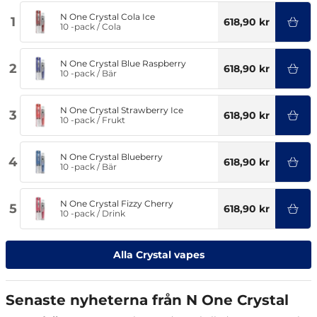
N One Crystal Cola Ice
1
618,90 kr
10 -pack
/
Cola
N One Crystal Blue Raspberry
2
618,90 kr
10 -pack
/
Bär
N One Crystal Strawberry Ice
3
618,90 kr
10 -pack
/
Frukt
N One Crystal Blueberry
4
618,90 kr
10 -pack
/
Bär
N One Crystal Fizzy Cherry
5
618,90 kr
10 -pack
/
Drink
Alla Crystal vapes
Senaste nyheterna från N One Crystal