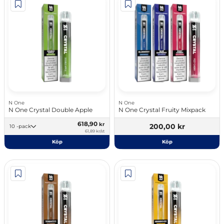
N One
N One
N One Crystal Double Apple
N One Crystal Fruity Mixpack
618,90
kr
200,00 kr
10 -pack
61,89 kr/st
Köp
Köp