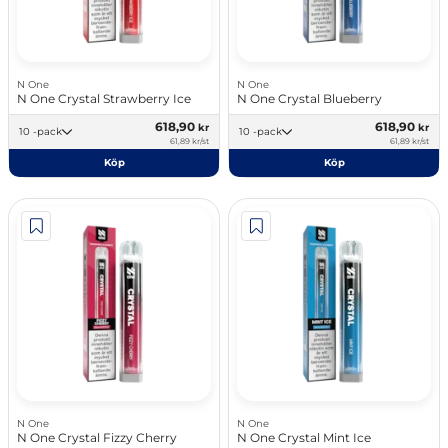
N One
N One
N One Crystal Strawberry Ice
N One Crystal Blueberry
618,90
618,90
kr
kr
10 -pack
10 -pack
61,89 kr/st
61,89 kr/st
Köp
Köp
N One
N One
N One Crystal Fizzy Cherry
N One Crystal Mint Ice