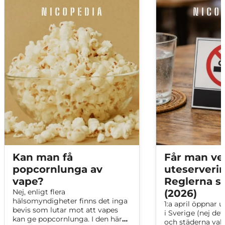
Kan man få
Får man ve
popcornlunga av
uteserveri
vape?
Reglerna s
Nej, enligt flera
(2026)
hälsomyndigheter finns det inga
1:a april öppnar 
bevis som lutar mot att vapes
i Sverige (nej de
kan ge popcornlunga. I den här
och städerna vakna