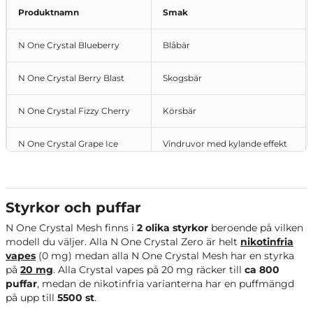
Produktnamn
Smak
N One Crystal Blueberry
Blåbär
N One Crystal Berry Blast
Skogsbär
N One Crystal Fizzy Cherry
Körsbär
N One Crystal Grape Ice
Vindruvor med kylande effekt
N One Crystal Strawberry Ice
Jordgubb med kylande effekt
Styrkor och puffar
N One Crystal Mango Ice
Mango med kylande effekt
N One Crystal Mesh finns i
2
olika styrkor
beroende på vilken
modell du väljer. Alla N One Crystal Zero är helt
nikotinfria
N One Crystal Peach Ice
Persika med kylande effekt
vapes
(0 mg) medan alla N One Crystal Mesh har en styrka
på
20 mg
. Alla Crystal vapes på 20 mg räcker till
ca 800
N One Crystal Watermelon
Vattenmelon med kylande
puffar
, medan de nikotinfria varianterna har en puffmängd
Ice
effekt
på upp till
5500 st
.