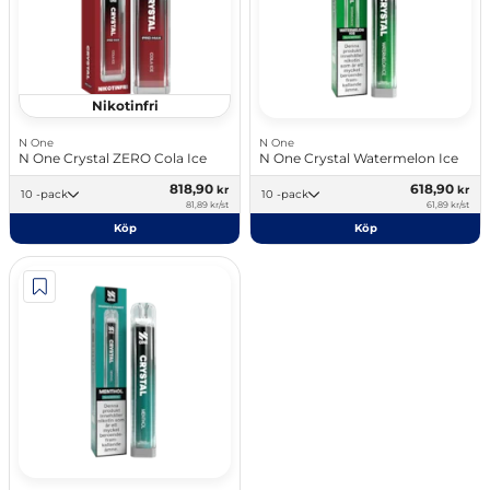
Nikotinfri
N One
N One
N One Crystal ZERO Cola Ice
N One Crystal Watermelon Ice
818,90
618,90
kr
kr
10 -pack
10 -pack
81,89 kr/st
61,89 kr/st
Köp
Köp