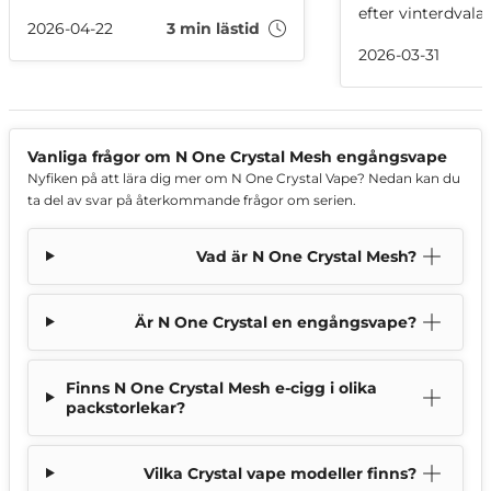
guiden går vi igenom vad
efter vinterdvala
popcornlunga är, varför det har
2026-04-22
3 min lästid
uteserveringar ha
kopplats till vaping och vad
varit förbjudet m
2026-03-31
forskningen faktiskt säger idag.
med vape? Enligt
gäller samma som
alltså får man in
uteserveringar. 
som gäller!
Vanliga frågor om N One Crystal Mesh engångsvape
Nyfiken på att lära dig mer om N One Crystal Vape? Nedan kan du
ta del av svar på återkommande frågor om serien.
Vad är N One Crystal Mesh?
Är N One Crystal en engångsvape?
Finns N One Crystal Mesh e-cigg i olika
packstorlekar?
Vilka Crystal vape modeller finns?