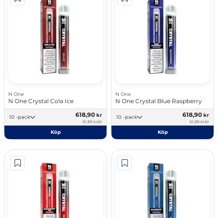
N One
N One
N One Crystal Cola Ice
N One Crystal Blue Raspberry
618,90
618,90
kr
kr
10 -pack
10 -pack
61,89 kr/st
61,89 kr/st
Köp
Köp