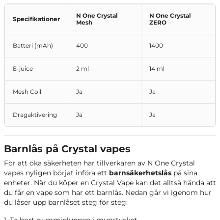
N One Crystal
N One Crystal
Specifikationer
Mesh
ZERO
Batteri (mAh)
400
1400
E-juice
2 ml
14 ml
Mesh Coil
Ja
Ja
Dragaktivering
Ja
Ja
Barnlås på Crystal vapes
För att öka säkerheten har tillverkaren av N One Crystal
vapes nyligen börjat införa ett
barnsäkerhetslås
på
sina
enheter. När du köper en Crystal Vape kan det alltså hända att
du får en vape som har ett barnlås. Nedan går vi igenom hur
du låser upp barnlåset steg för steg:
1. Ta bort gummipluppen i munstycket.