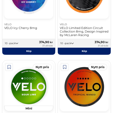
VELO
VELO
VELO Icy Cherry 8mg
VELO Limited Edition Circuit
Collection 8mg, Design Inspired
by McLaren Racing
374,90
374,90
kr
kr
10 -pack
10 -pack
37,49 kr/st
37,49 kr/st
Köp
Köp
Nytt pris
Nytt pris
Mini