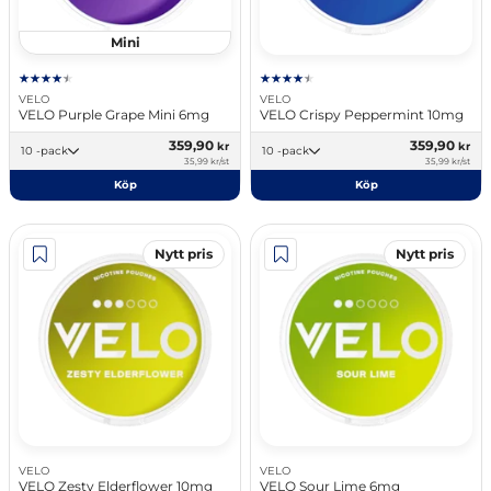
Mini
VELO
VELO
VELO Purple Grape Mini 6mg
VELO Crispy Peppermint 10mg
359,90
359,90
kr
kr
10 -pack
10 -pack
35,99 kr/st
35,99 kr/st
Köp
Köp
Nytt pris
Nytt pris
VELO
VELO
VELO Zesty Elderflower 10mg
VELO Sour Lime 6mg