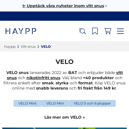
✨ Upptäck våra nyheter inom vitt snus
Haypp‎
Vitt snus‎
VELO‎
VELO
VELO snus
lanserades 2022 av
BAT
och erbjuder både
vitt
snus
och
nikotinfritt snus
. Välj bland
+40 produkter
och
filtrera enkelt efter
smak
,
styrka
och
format
. Köp VELO snus
online med
snabb leverans
och
fri frakt från 149 kr
.
VELO Mint
VELO Mini
VELO 5 och 6 pluppar
Läs mer om VELO ↓