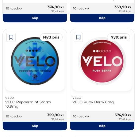
374,90
359,90
kr
kr
10 -pack
10 -pack
37,49 kr/st
35,99 kr/st
Köp
Köp
Nytt pris
Nytt pris
VELO
VELO
VELO Peppermint Storm
VELO Ruby Berry 6mg
10,9mg
359,90
374,90
kr
kr
10 -pack
10 -pack
35,99 kr/st
37,49 kr/st
Köp
Köp