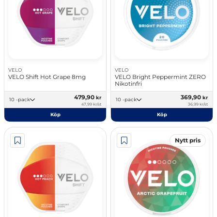
VELO
VELO
VELO Shift Hot Grape 8mg
VELO Bright Peppermint ZERO
Nikotinfri
479,90
369,90
kr
kr
10 -pack
10 -pack
47,99 kr/st
36,99 kr/st
Köp
Köp
Nytt pris