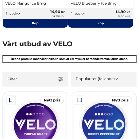
VELO Mango Ice 8mg
VELO Blueberry Ice 8mg
14,90
14,90
kr
kr
1 -pack
1 -pack
14,90 kr/st
14,90 kr/st
Köp
Köp
Vårt utbud av VELO
Popularitet (fallande)
Filter
Nytt pris
Nytt pris