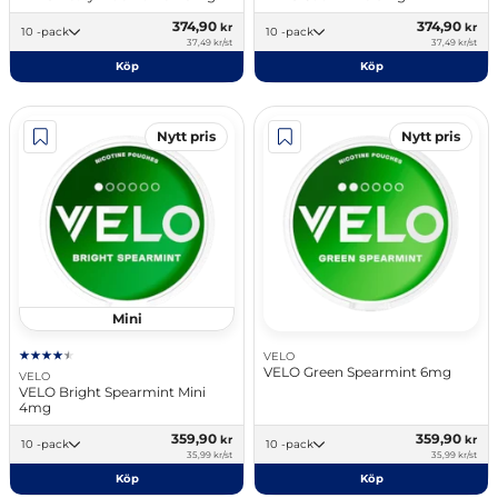
374,90
374,90
kr
kr
10 -pack
10 -pack
37,49 kr/st
37,49 kr/st
Köp
Köp
Nytt pris
Nytt pris
Mini
VELO
VELO Green Spearmint 6mg
VELO
VELO Bright Spearmint Mini
4mg
359,90
359,90
kr
kr
10 -pack
10 -pack
35,99 kr/st
35,99 kr/st
Köp
Köp