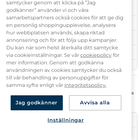
samtycker genom att klicka på ”Jag
Grapefrukt och
VELO Arctic Grapefruit
pepparmint
godkänner” använder vi och våra
samarbetspartners också cookies för att ge dig
VELO Lime Flame
Jalapeño och lime
en personlig shoppingupplevelse, analysera
hur webbplatsen används, skapa riktad
VELO Orange Spark
Apelsin och citrus
annonsering och för att följa upp kampanjer.
Du kan när som helst återkalla ditt samtycke
VELO Mango Flame
Mango
via cookieinställningar. Se vår
cookiepolicy
för
mer information. Genom att godkänna
VELO Icy Cherry
Körsbär och mint
användningen av cookies samtycker du också
till vår behandling av personuppgifter för
VELO Zesty Elderflower
Fläderblom och lime
Välj bland olika styrkor
samma syfte enligt vår
integritetspolicy.
VELO erbjuder flera olika styrkor, från helt nikotinfri till extra
VELO Freezing Peppermint
Pepparmint
stark. Nedan går vi igenom samtliga:
Jag godkänner
Avvisa alla
VELO Simply Spearmint Mini
Spearmint och mint
Inställningar
Pluppar
Styrkor
Nikotinhalt
VELO Salty Liquorice
Lakrits, anis & salmiak
〇〇〇〇〇〇
Nikotinfri
0 mg/portion