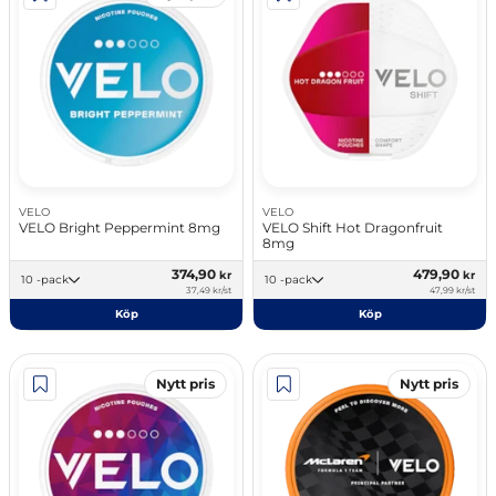
VELO
VELO
VELO Bright Peppermint 8mg
VELO Shift Hot Dragonfruit
8mg
374,90
479,90
kr
kr
10 -pack
10 -pack
37,49 kr/st
47,99 kr/st
Köp
Köp
Nytt pris
Nytt pris