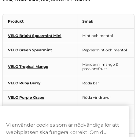
Produkt
Smak
VELO Bright Spearmint Mini
Mint och mentol
VELO Green Spearmint
Peppermint och mentol
Mandarin, mango &
VELO Tropical Mango
passionsfrukt
VELO Ruby Berry
Röda bär
VELO Purple Grape
Röda vindruvor
VELO Wintery Watermelon
Vattenmelon och mint
Vi använder cookies som är nödvändiga för att
VELO Crispy Peppermint
Pepparmint och mint
webbplatsen ska fungera korrekt. Om du