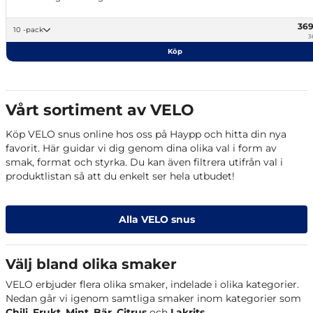
36
10 -pack
3
Köp
Vårt sortiment av VELO
Köp VELO snus online hos oss på Haypp och hitta din nya
favorit. Här guidar vi dig genom dina olika val i form av
smak, format och styrka. Du kan även filtrera utifrån val i
produktlistan så att du enkelt ser hela utbudet!
Alla VELO snus
Välj bland olika smaker
VELO erbjuder flera olika smaker, indelade i olika kategorier.
Nedan går vi igenom samtliga smaker inom kategorier som
Chili
,
Frukt
,
Mint
,
Bär
,
Citrus
och
Lakrits
.