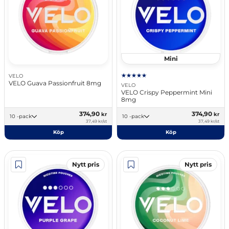
Mini
VELO
VELO Guava Passionfruit 8mg
VELO
VELO Crispy Peppermint Mini
8mg
374,90
374,90
kr
kr
10 -pack
10 -pack
37,49 kr/st
37,49 kr/st
Köp
Köp
Nytt pris
Nytt pris