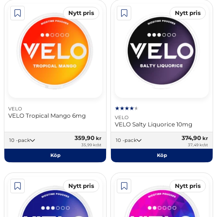
Nytt pris
Nytt pris
VELO
VELO Tropical Mango 6mg
VELO
VELO Salty Liquorice 10mg
359,90
374,90
kr
kr
10 -pack
10 -pack
35,99 kr/st
37,49 kr/st
Köp
Köp
Nytt pris
Nytt pris