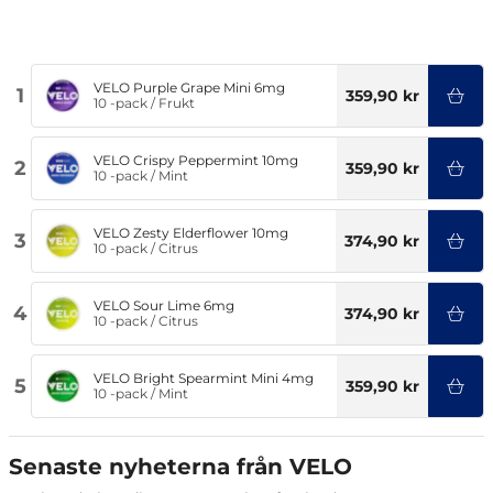
VELO Purple Grape Mini 6mg
1
359,90 kr
10 -pack
/
Frukt
VELO Crispy Peppermint 10mg
2
359,90 kr
10 -pack
/
Mint
VELO Zesty Elderflower 10mg
3
374,90 kr
10 -pack
/
Citrus
VELO Sour Lime 6mg
4
374,90 kr
10 -pack
/
Citrus
VELO Bright Spearmint Mini 4mg
5
359,90 kr
10 -pack
/
Mint
Senaste nyheterna från VELO