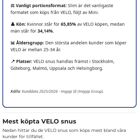
⚖️ Vanligt portionsformat:
Slim är det vanligaste
formatet som köps från VELO, följt av Mini.
👤 Kön:
Kvinnor står för
65,85%
av VELO köpen, medan
män står för
34,14%.
📊 Åldersgrupp:
Den största andelen kunder som köper
VELO är mellan 25-34 år.
📍 Platser
:
VELO snus handlas främst i Stockholm,
Göteborg, Malmö, Uppsala och Helsingborg.
Källa
: Kunddata 2025/2026 - Haypp SE (Haypp Group).
Mest köpta VELO snus
Nedan hittar du de VELO snus som köps mest bland våra
kunder för tillfället.