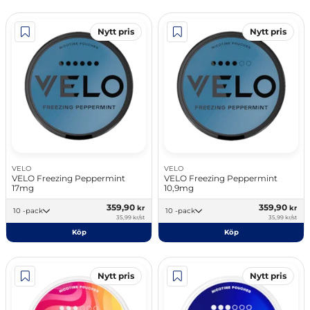
Nytt pris
Nytt pris
VELO
VELO
VELO Freezing Peppermint
VELO Freezing Peppermint
17mg
10,9mg
359,90
359,90
kr
kr
10 -pack
10 -pack
35,99 kr/st
35,99 kr/st
Köp
Köp
Nytt pris
Nytt pris