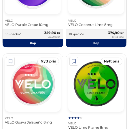
VELO
VELO
VELO Purple Grape 10mg
VELO Coconut Lime 8mg
359,90
374,90
kr
kr
10 -pack
10 -pack
35,99 kr/st
37,49 kr/st
Köp
Köp
Nytt pris
Nytt pris
VELO
VELO Guava Jalapeño 8mg
VELO
VELO Lime Flame 8mg