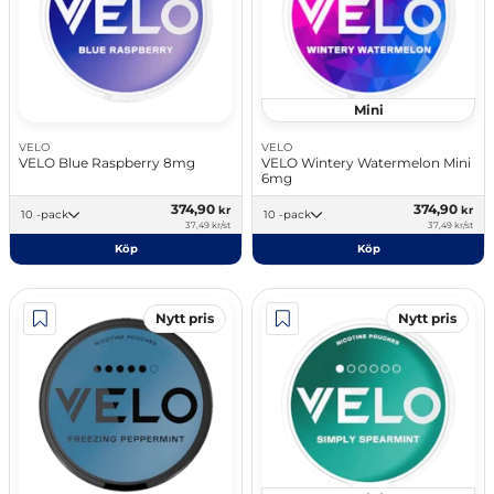
Mini
VELO
VELO
VELO Blue Raspberry 8mg
VELO Wintery Watermelon Mini
6mg
374,90
374,90
kr
kr
10 -pack
10 -pack
37,49 kr/st
37,49 kr/st
Köp
Köp
Nytt pris
Nytt pris