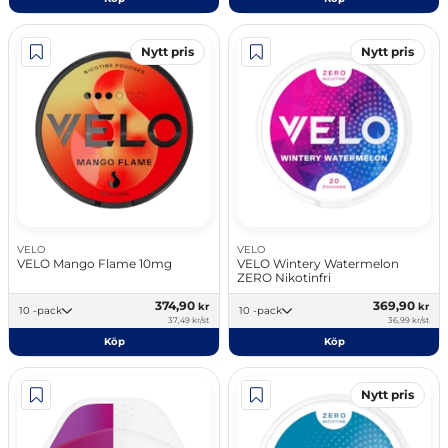
Nytt pris
Nytt pris
VELO
VELO
VELO Mango Flame 10mg
VELO Wintery Watermelon
ZERO Nikotinfri
374,90
369,90
kr
kr
10 -pack
10 -pack
37,49 kr/st
36,99 kr/st
Köp
Köp
Nytt pris