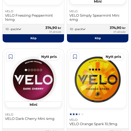
Mini
VELO
VELO
VELO Freezing Peppermint
VELO Simply Spearmint Mini
14mg
4mg
374,90
374,90
kr
kr
10 -pack
10 -pack
37,49 kr/st
37,49 kr/st
Köp
Köp
Nytt pris
Nytt pris
Mini
VELO
VELO Dark Cherry Mini 4mg
VELO
VELO Orange Spark 10,9mg