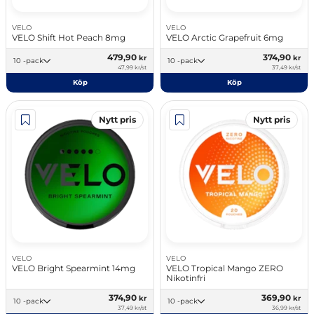
VELO
VELO
VELO Shift Hot Peach 8mg
VELO Arctic Grapefruit 6mg
479,90
374,90
kr
kr
10 -pack
10 -pack
47,99 kr/st
37,49 kr/st
Köp
Köp
Nytt pris
Nytt pris
VELO
VELO
VELO Bright Spearmint 14mg
VELO Tropical Mango ZERO
Nikotinfri
374,90
369,90
kr
kr
10 -pack
10 -pack
37,49 kr/st
36,99 kr/st