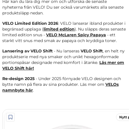
Här kan du lära dig mer om och utforska de senaste
nyheterna från VELO! Du ser också varumärkets alla senaste
produktsläpp nedan.
VELO Limited Edition 2026
: VELO lanserar ibland produkter i
begränsad upplaga (
limited edition
). Nu släpps deras senaste
limited edition snus -
VELO McLaren Spicy Papaya
- ett
starkt vitt snus med smak av papaya och kryddiga toner.
Lansering av VELO Shift
- Nu lanseras
VELO Shift
, en helt ny
produktserie med nya smaker och unikt hexagonformade
portionspåsar designade med komfort i åtanke.
Läs mer om
VELO Shift här!
Re-design 2025
- Under 2025 förnyade VELO designen och
bytte namn på flera av sina produkter. Läs mer om
VELOs
namnbyte här
.
Nytt 