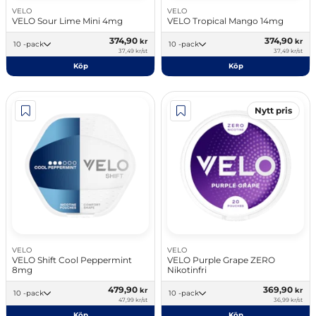
VELO
VELO
VELO Sour Lime Mini 4mg
VELO Tropical Mango 14mg
374,90
374,90
kr
kr
10 -pack
10 -pack
37,49 kr/st
37,49 kr/st
Köp
Köp
Nytt pris
VELO
VELO
VELO Shift Cool Peppermint
VELO Purple Grape ZERO
8mg
Nikotinfri
479,90
369,90
kr
kr
10 -pack
10 -pack
47,99 kr/st
36,99 kr/st
Köp
Köp