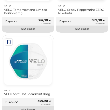
VELO
VELO
VELO Tomorrowland Limited
VELO Crispy Peppermint ZERO
Edition 8mg
Nikotinfri
374,90
369,90
kr
kr
10 -pack
10 -pack
37,49 kr/st
36,99 kr/st
Slut i lager
Slut i lager
VELO
VELO Shift Hot Spearmint 8mg
479,90
kr
10 -pack
47,99 kr/st
Slut i lager