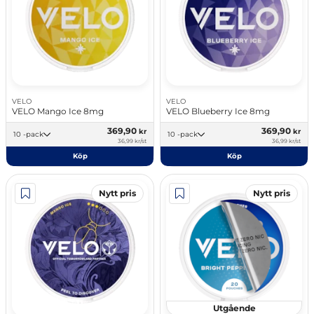
VELO
VELO
VELO Mango Ice 8mg
VELO Blueberry Ice 8mg
369,90
369,90
kr
kr
10 -pack
10 -pack
36,99 kr/st
36,99 kr/st
Köp
Köp
Nytt pris
Nytt pris
Utgående