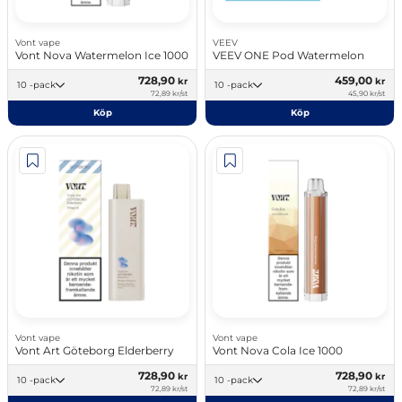
Vont vape
VEEV
Vont Nova Watermelon Ice 1000
VEEV ONE Pod Watermelon
728,90
459,00
kr
kr
10 -pack
10 -pack
72,89 kr/st
45,90 kr/st
Köp
Köp
Vont vape
Vont vape
Vont Art Göteborg Elderberry
Vont Nova Cola Ice 1000
728,90
728,90
kr
kr
10 -pack
10 -pack
72,89 kr/st
72,89 kr/st