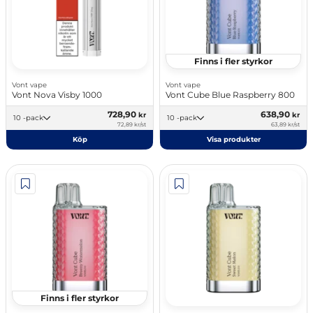
Finns i fler styrkor
Vont vape
Vont vape
Vont Nova Visby 1000
Vont Cube Blue Raspberry 800
728,90
638,90
kr
kr
10 -pack
10 -pack
72,89 kr/st
63,89 kr/st
Köp
Visa produkter
Finns i fler styrkor