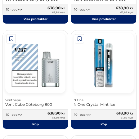
638,90
638,90
kr
kr
10 -pack
10 -pack
63,89 kr/st
63,89 kr/st
Visa produkter
Visa produkter
Vont vape
N One
Vont Cube Göteborg 800
N One Crystal Mint Ice
638,90
618,90
kr
kr
10 -pack
10 -pack
63,89 kr/st
61,89 kr/st
Köp
Köp