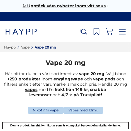
✨ Upptäck våra nyheter inom vitt snus
Haypp‎
Vape‎
Vape 20 mg‎
Vape 20 mg
Här hittar du hela vårt sortiment av
vape 20 mg
. Välj bland
+250 produkter
inom
engångsvape
och
vape pods
och
filtrera enkelt efter varumärke, smak och pris. Handla 20 mg
vapes
med
fri frakt från 149 kr
,
snabba
leveranser
och
4,7
⭐
på Trustpilot!
Nikotinfri vape
Vapes med 10mg