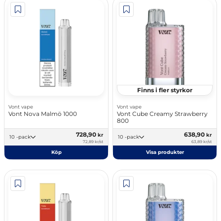
Finns i fler styrkor
Vont vape
Vont vape
Vont Nova Malmö 1000
Vont Cube Creamy Strawberry
800
728,90
638,90
kr
kr
10 -pack
10 -pack
72,89 kr/st
63,89 kr/st
Köp
Visa produkter