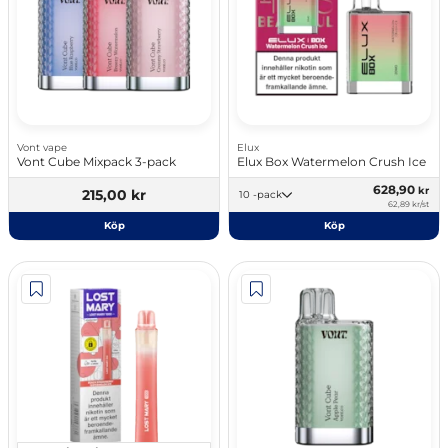
Vont vape
Elux
Vont Cube Mixpack 3-pack
Elux Box Watermelon Crush Ice
628,90
kr
215,00 kr
10 -pack
62,89 kr/st
Köp
Köp