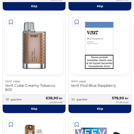
Köp
Köp
Vont vape
Vont vape
Vont Cube Creamy Tobacco
Vont Pod Blue Raspberry
800
638,90
578,90
kr
kr
10 -pack
10 -pack
63,89 kr/st
57,89 kr/st
Köp
Köp