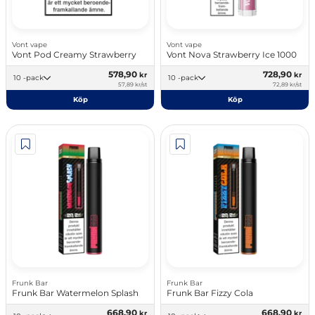
Vont vape
Vont vape
Vont Pod Creamy Strawberry
Vont Nova Strawberry Ice 1000
578,90
728,90
kr
kr
10 -pack
10 -pack
57,89 kr/st
72,89 kr/st
Köp
Köp
Frunk Bar
Frunk Bar
Frunk Bar Watermelon Splash
Frunk Bar Fizzy Cola
668,90
668,90
kr
kr