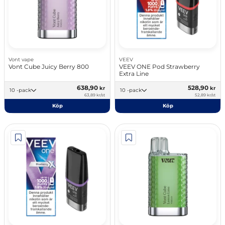
Vont vape
VEEV
Vont Cube Juicy Berry 800
VEEV ONE Pod Strawberry
Extra Line
638,90
528,90
kr
kr
10 -pack
10 -pack
63,89 kr/st
52,89 kr/st
Köp
Köp