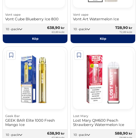
Vont vape
Vont vape
Vont Cube Blueberry Ice 800
Vont Art Watermelon Ice
638,90
728,90
kr
kr
10 -pack
10 -pack
63,89 kr/st
72,89 kr/st
Köp
Köp
Geek Bar
Lost Mary
GEEK BAR Elite 1000 Fresh
Lost Mary QM600 Peach
Mango Ice
Strawberry Watermelon Ice
638,90
588,90
kr
kr
10 -pack
10 -pack
63,89 kr/st
58,89 kr/st