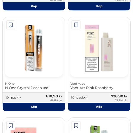
Köp
Köp
N One
Vont vape
N One Crystal Peach Ice
Vont Art Pink Raspberry
618,90
728,90
kr
kr
10 -pack
10 -pack
61,89 kr/st
72,89 kr/st
Köp
Köp