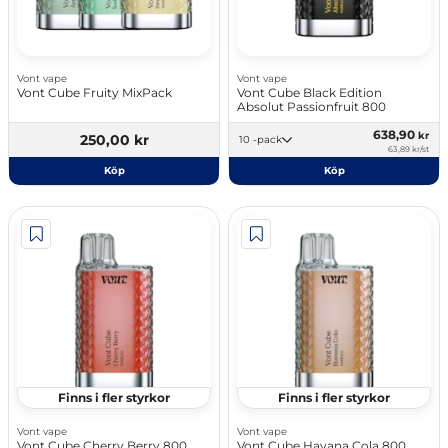
Vont vape
Vont vape
Vont Cube Fruity MixPack
Vont Cube Black Edition
Absolut Passionfruit 800
638,90
kr
250,00 kr
10 -pack
63,89 kr/st
Köp
Köp
Finns i fler styrkor
Finns i fler styrkor
Vont vape
Vont vape
Vont Cube Cherry Berry 800
Vont Cube Havana Cola 800