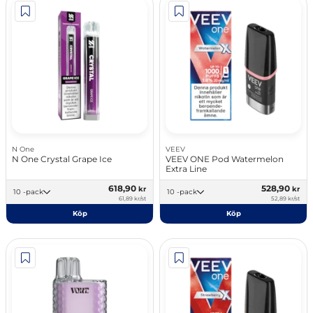
N One
VEEV
N One Crystal Grape Ice
VEEV ONE Pod Watermelon
Extra Line
618,90
528,90
kr
kr
10 -pack
10 -pack
61,89 kr/st
52,89 kr/st
Köp
Köp