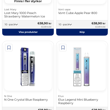
Finns i fler styrkor
Lost Mary
Vont vape
Lost Mary 1000 Peach
Vont Cube Apple Pear 800
Strawberry Watermelon Ice
638,90
638,90
kr
kr
10 -pack
10 -pack
63,89 kr/st
63,89 kr/st
Visa produkter
Köp
N One
Elux
N One Crystal Blue Raspberry
Elux Legend Mini Blueberry
Raspberry
618,90
628,90