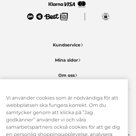
Kundservice
Mina sidor
Om oss
Vi använder cookies som är nödvändiga för att
Behöver du hjälp? Kontakta oss gärna!
webbplatsen ska fungera korrekt. Om du
samtycker genom att klicka på ”Jag
hej@haypp.com
godkänner” använder vi och våra
08 517 910 97
samarbetspartners också cookies för att ge dig
en personlig shoppingupplevelse, analysera
Mån-Tor 8.00-17.00 | Fre 9.00-17.00 | (Lunchstängt må-fre 12-