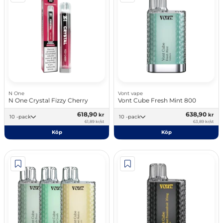
N One
Vont vape
N One Crystal Fizzy Cherry
Vont Cube Fresh Mint 800
618,90
638,90
kr
kr
10 -pack
10 -pack
61,89 kr/st
63,89 kr/st
Köp
Köp