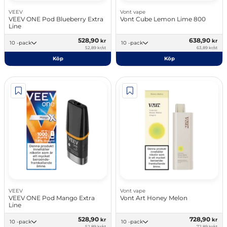
VEEV
Vont vape
VEEV ONE Pod Blueberry Extra
Vont Cube Lemon Lime 800
Line
528,90
638,90
kr
kr
10 -pack
10 -pack
52,89 kr/st
63,89 kr/st
Köp
Köp
VEEV
Vont vape
VEEV ONE Pod Mango Extra
Vont Art Honey Melon
Line
528,90
728,90
kr
kr
10 -pack
10 -pack
52,89 kr/st
72,89 kr/st