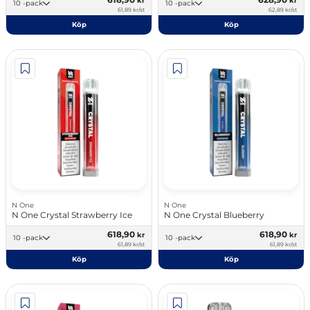
kr
kr
10 -pack
10 -pack
61,89 kr/st
62,89 kr/st
Köp
Köp
N One
N One
N One Crystal Strawberry Ice
N One Crystal Blueberry
618,90
618,90
kr
kr
10 -pack
10 -pack
61,89 kr/st
61,89 kr/st
Köp
Köp