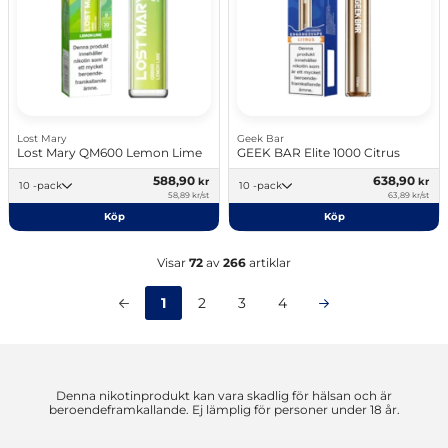
Lost Mary
Geek Bar
Lost Mary QM600 Lemon Lime
GEEK BAR Elite 1000 Citrus
588,90
638,90
kr
kr
10 -pack
10 -pack
58,89 kr/st
63,89 kr/st
Köp
Köp
Visar
72
av
266
artiklar
1
2
3
4
Denna nikotinprodukt kan vara skadlig för hälsan och är
beroendeframkallande. Ej lämplig för personer under 18 år.