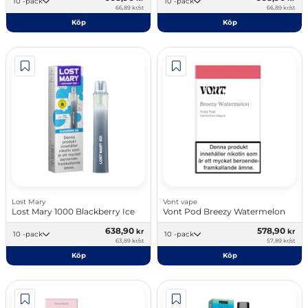
10 -pack
10 -pack
66,89 kr/st
66,89 kr/st
Köp
Köp
Lost Mary
Vont vape
Lost Mary 1000 Blackberry Ice
Vont Pod Breezy Watermelon
638,90
578,90
kr
kr
10 -pack
10 -pack
63,89 kr/st
57,89 kr/st
Köp
Köp