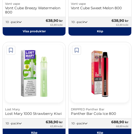
Vont vape
Vont vape
Vont Cube Breezy Watermelon
Vont Cube Sweet Melon 800
800
638,90
638,90
kr
kr
10 -pack
10 -pack
63,89 kr/st
63,89 kr/st
Visa produkter
Köp
Lost Mary
DRIPPED Panther Bar
Lost Mary 1000 Strawberry Kiwi
Panther Bar Cola Ice 800
638,90
688,90
kr
kr
10 -pack
10 -pack
63,89 kr/st
68,89 kr/st
Köp
Köp