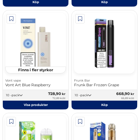
Köp
Köp
Finns i fler styrkor
Vont vape
Frunk Bar
Vont Art Blue Raspberry
Frunk Bar Frozen Grape
728,90
668,90
kr
kr
10 -pack
10 -pack
72,89 kr/st
66,89 kr/st
Visa produkter
Köp