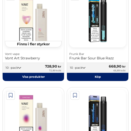
Finns i fler styrkor
Vont vape
Frunk Bar
Vont Art Strawberry
Frunk Bar Sour Blue Razz
728,90
668,90
kr
kr
10 -pack
10 -pack
72,89 kr/st
66,89 kr/st
Visa produkter
Köp