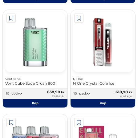
Vont vape
N One
Vont Cube Soda Crush 800
N One Crystal Cola Ice
638,90
618,90
kr
kr
10 -pack
10 -pack
63,89 kr/st
61,89 kr/st
Köp
Köp