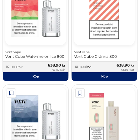
Vont vape
Vont vape
Vont Cube Watermelon Ice 800
Vont Cube Gränna 800
638,90
638,90
kr
kr
10 -pack
10 -pack
63,89 kr/st
63,89 kr/st
Köp
Köp