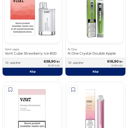
Vont vape
N One
Vont Cube Strawberry Ice 800
N One Crystal Double Apple
638,90
618,90
kr
kr
10 -pack
10 -pack
63,89 kr/st
61,89 kr/st
Köp
Köp