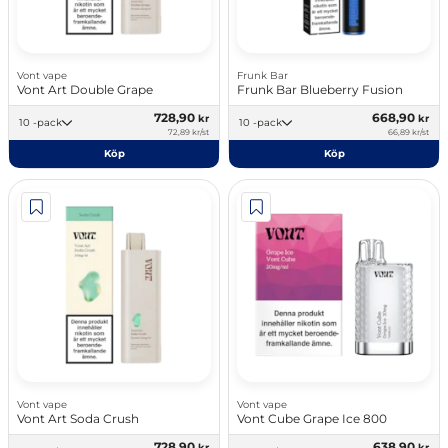
Vont vape
Frunk Bar
Vont Art Double Grape
Frunk Bar Blueberry Fusion
728,90
668,90
kr
kr
10 -pack
10 -pack
72,89 kr/st
66,89 kr/st
Köp
Köp
Vont vape
Vont vape
Vont Art Soda Crush
Vont Cube Grape Ice 800
728,90
638,90
kr
kr