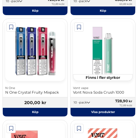
10 -pack
10 -pack
72,89 kr/st
63,89 kr/st
Köp
Köp
Finns i fler styrkor
N One
Vont vape
N One Crystal Fruity Mixpack
Vont Nova Soda Crush 1000
728,90
kr
200,00 kr
10 -pack
72,89 kr/st
Köp
Visa produkter