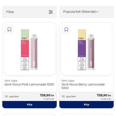
Popularitet (fallande)
Filter
Vont vape
Vont vape
Vont Nova Pink Lemonade 1000
Vont Nova Berry Lemonade
1000
728,90
728,90
kr
kr
10 -pack
10 -pack
72,89 kr/st
72,89 kr/st
Köp
Köp