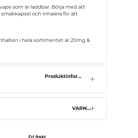
ape som är laddbar. Börja med att
in smakkapsel och inhalera för att
inhalten i hela sortimentet är 20mg &
Produktinform
ation
VARNI
NG
Fri frakt