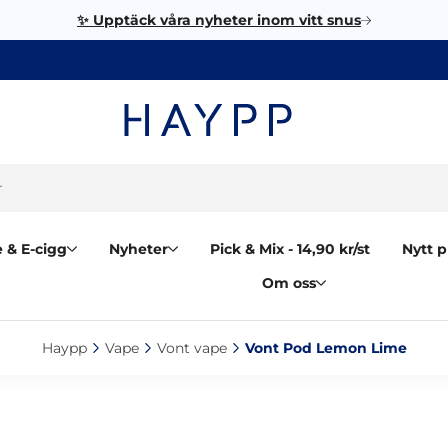
✨ Upptäck våra nyheter inom vitt snus
 & E-cigg
Nyheter
Pick & Mix - 14,90 kr/st
Nytt p
Om oss
Haypp‎
Vape‎
Vont vape‎
Vont Pod Lemon Lime‎