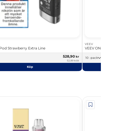
VEEV
od Strawberry Extra Line
VEEV ONE Pod Blueberry E
528,90
kr
10 -pack
52,89 kr/st
Köp