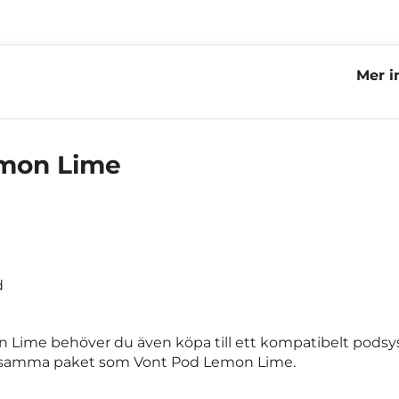
Mer i
Lemo
emon Lime
d
 Lime behöver du även köpa till ett kompatibelt pods
e i samma paket som Vont Pod Lemon Lime.