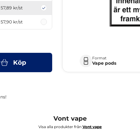
57,89 kr
/st
57,90 kr
/st
Format
Köp
Vape pods
ns!
Vont vape
Visa alla produkter från
Vont vape