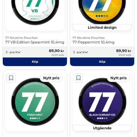
Limited design
77 Nicotine Pouches
77 Nicotine Pouches
77 VB Edition Spearmint 10,4mg
77 Peppermint 10,4mg
89,90
89,90
kr
kr
3 -pack
3 -pack
29,97 kr/st
29,97 kr/st
Köp
Köp
Nytt pris
Nytt pris
Utgående