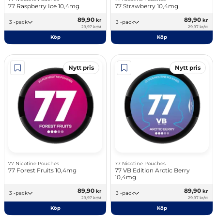
77 Raspberry Ice 10,4mg
77 Strawberry 10,4mg
89,90
89,90
kr
kr
3 -pack
3 -pack
29,97 kr/st
29,97 kr/st
Köp
Köp
Nytt pris
Nytt pris
77 Nicotine Pouches
77 Nicotine Pouches
77 Forest Fruits 10,4mg
77 VB Edition Arctic Berry
10,4mg
89,90
89,90
kr
kr
3 -pack
3 -pack
29,97 kr/st
29,97 kr/st
Köp
Köp