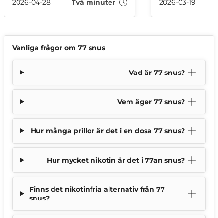
tappert försök att bryta ner den.
mellan mg per g
2026-04-28
Två minuter
2026-03-19
portion och vad 
avgör hur starkt 
Vanliga frågor om 77 snus
Vad är 77 snus?
Vem äger 77 snus?
Hur många prillor är det i en dosa 77 snus?
Hur mycket nikotin är det i 77an snus?
Finns det nikotinfria alternativ från 77
snus?