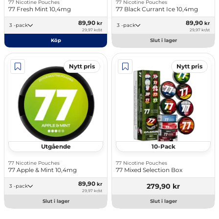
77 Nicotine Pouches
77 Nicotine Pouches
77 Fresh Mint 10,4mg
77 Black Currant Ice 10,4mg
89,90
89,90
kr
kr
3 -pack
3 -pack
29,97 kr/st
29,97 kr/st
Köp
Slut i lager
Nytt pris
Nytt pris
Utgående
10-Pack
77 Nicotine Pouches
77 Nicotine Pouches
77 Apple & Mint 10,4mg
77 Mixed Selection Box
89,90
kr
279,90 kr
3 -pack
29,97 kr/st
Slut i lager
Slut i lager