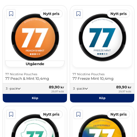
Nytt pris
Nytt pris
Utgående
77 Nicotine Pouches
77 Nicotine Pouches
77 Peach & Mint 10,4mg
77 Freeze Mint 10,4mg
89,90
89,90
kr
kr
3 -pack
3 -pack
29,97 kr/st
29,97 kr/st
Köp
Köp
Nytt pris
Nytt pris