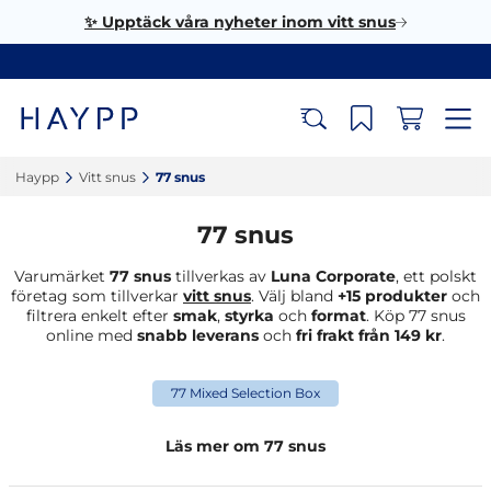
✨ Upptäck våra nyheter inom vitt snus
Haypp‎
Vitt snus‎
77 snus‎
77 snus
Varumärket
77 snus
tillverkas av
Luna Corporate
, ett polskt
företag som tillverkar
vitt snus
. Välj bland
+15 produkter
och
filtrera enkelt efter
smak
,
styrka
och
format
. Köp 77 snus
online med
snabb leverans
och
fri frakt från 149 kr
.
77 Mixed Selection Box
Läs mer om 77 snus