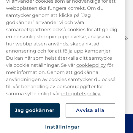
Vi använder cookies som är nödvändiga för att
Behöver du hjälp? Kontakta oss gärna!
webbplatsen ska fungera korrekt. Om du
samtycker genom att klicka på ”Jag
hej@haypp.com
godkänner” använder vi och våra
08 517 910 97
samarbetspartners också cookies för att ge dig
en personlig shoppingupplevelse, analysera
Mån-Tor 8.00-17.00 | Fre 9.00-17.00 | (Lunchstängt må-fre 12-
13)
hur webbplatsen används, skapa riktad
annonsering och för att följa upp kampanjer.
Du kan när som helst återkalla ditt samtycke
via cookieinställningar. Se vår
cookiepolicy
för
mer information. Genom att godkänna
användningen av cookies samtycker du också
till vår behandling av personuppgifter för
samma syfte enligt vår
integritetspolicy.
Jag godkänner
Avvisa alla
Inställningar