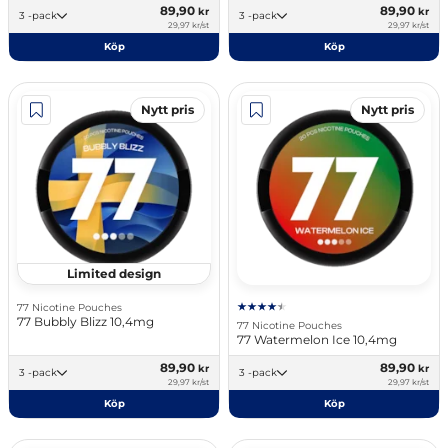
89,90
89,90
kr
kr
3 -pack
3 -pack
29,97 kr/st
29,97 kr/st
Köp
Köp
Nytt pris
Nytt pris
Limited design
77 Nicotine Pouches
77 Bubbly Blizz 10,4mg
77 Nicotine Pouches
77 Watermelon Ice 10,4mg
89,90
89,90
kr
kr
3 -pack
3 -pack
29,97 kr/st
29,97 kr/st
Köp
Köp