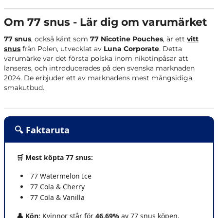
Om 77 snus - Lär dig om varumärket
77 snus
, också känt som
77 Nicotine Pouches
, är ett
vitt
snus
från Polen, utvecklat av
Luna Corporate
. Detta
varumärke var det första polska inom nikotinpåsar att
lanseras, och introducerades på den svenska marknaden
2024. De erbjuder ett av marknadens mest mångsidiga
smakutbud.
🔍 Faktaruta
🛒 Mest köpta 77 snus:
77 Watermelon Ice
77 Cola & Cherry
77 Cola & Vanilla
👤 Kön:
Kvinnor står för
46,69%
av 77 snus köpen,