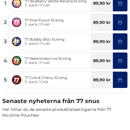
77 Blueberry Vanilla Banana 10,4mg
1
89,90 kr
3 -pack
/
Frukt
77 Pink Punch 10,4mg
2
89,90 kr
3 -pack
/
Frukt
77 Bubbly Blizz 10,4mg
3
89,90 kr
3 -pack
/
Frukt
77 Watermelon Ice 10,4mg
4
89,90 kr
3 -pack
/
Frukt
77 Cola & Cherry 10,4mg
5
89,90 kr
3 -pack
/
Cola
Senaste nyheterna från 77 snus
Här hittar du de senaste produktlanseringarna från 77
Nicotine Pouches!