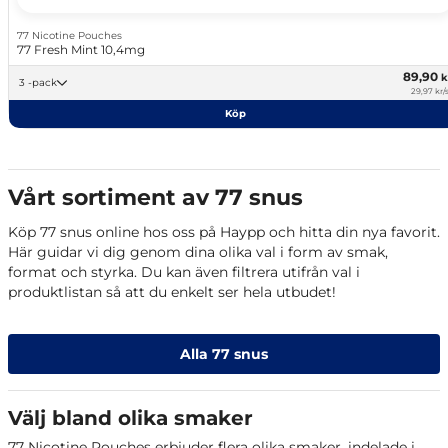
77 Nicotine Pouches
77 Fresh Mint 10,4mg
89,90
k
3 -pack
29,97 kr/
Köp
Vårt sortiment av 77 snus
Köp 77 snus online hos oss på Haypp och hitta din nya favorit.
Här guidar vi dig genom dina olika val i form av smak,
format och styrka. Du kan även filtrera utifrån val i
produktlistan så att du enkelt ser hela utbudet!
Alla 77 snus
Välj bland olika smaker
77 Nicotine Pouches erbjuder flera olika smaker, indelade i