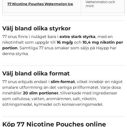
Vattenmelon och
77 Nicotine Pouches Watermelon Ice
mint
77 Nicotine Pouches Strawberry
Jordgubb
Välj bland olika styrkor
77 Nicotine Pouches VB Edition Arctic
Skogsbär
77 snus finns i nuläget bara i
extra stark styrka
, med en
Berry
nikotinhalt som uppgår till
16 mg/g
och
10,4 mg nikotin per
portion
. Samtliga 77 snus smaker som säljs på Haypp har
77 Nicotine Pouches Raspberry &
Hallon och vanilj
denna styrka.
Vanilla
Citrus och tropisk
77 Nicotine Pouches Sour Bliss
frukt
Välj bland olika format
77 snus erbjuds endast i
slim-format
, vilket innebär en något
77 Nicotine Pouches Peppermint
Pepparmint
smalare utformning än det vanliga prillformatet. Varje dosa
innehåller
20 slim portioner
, tillverkade med ingredienser
77 Nicotine Pouches VB Edition
som cellulosa, vatten, aromämnen, salt, nikotin,
Spearmint
Spearmint
sötningsmedel, kylmedel och konserveringsmedel.
77 Nicotine Pouches Freeze Mint
Mint
Köp 77 Nicotine Pouches online