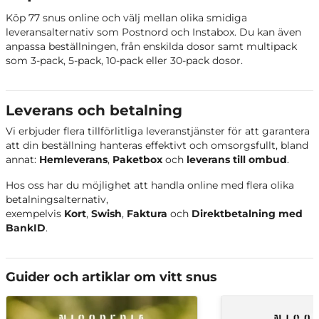
77 Nicotine Pouches Bubbly Blizz
Sur frukt
Köp 77 snus online och välj mellan olika smidiga
leveransalternativ som Postnord och Instabox. Du kan även
77 Nicotine Pouches Blueberry Vanilla
Blåbär, vanilj och
anpassa beställningen, från enskilda dosor samt multipack
Banana
banan
som 3-pack, 5-pack, 10-pack eller 30-pack dosor.
Svarta vinbär och
77 Nicotine Pouches Black Currant Ice
mint
Leverans och betalning
Rabarber och
77 Nicotine Pouches Pink Punch
Vi erbjuder flera tillförlitliga leveranstjänster för att garantera
lemonad
att din beställning hanteras effektivt och omsorgsfullt, bland
annat:
Hemleverans
,
Paketbox
och
leverans till ombud
.
77 Nicotine Pouches Fresh Mint
Pepparmynta
Hos oss har du möjlighet att handla online med flera olika
betalningsalternativ,
exempelvis
Kort
,
Swish
,
Faktura
och
Direktbetalning med
BankID
.
Guider och artiklar om vitt snus