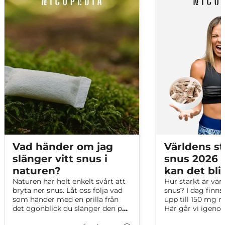
Vad händer om jag
Världens st
slänger vitt snus i
snus 2026 –
naturen?
kan det bli
Naturen har helt enkelt svårt att
Hur starkt är vär
bryta ner snus. Låt oss följa vad
snus? I dag finn
som händer med en prilla från
upp till 150 mg n
det ögonblick du slänger den på
Här går vi igeno
marken, tills naturen gör ett
snussorterna på n