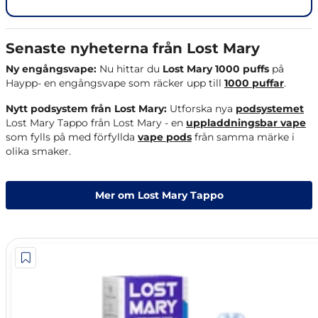
Senaste nyheterna från Lost Mary
Ny engångsvape:
Nu hittar du
Lost Mary 1000 puffs
på
Haypp- en engångsvape som räcker upp till
1000 puffar
.
Nytt podsystem från Lost Mary:
Utforska nya
podsystemet
Lost Mary Tappo från Lost Mary - en
uppladdningsbar vape
som fylls på med förfyllda
vape pods
från samma märke i
olika smaker.
Mer om Lost Mary Tappo