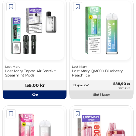
Lost Mary
Lost Mary
Lost Mary Tappo Air Startkit +
Lost Mary QM600 Blueberry
Spearmint Pods
Peach Ice
588,90
kr
159,00 kr
10 -pack
58,89 kr/st
Köp
Slut i lager