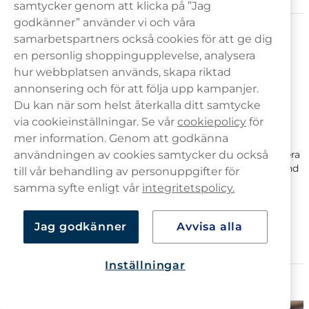
samtycker genom att klicka på ”Jag
Lost Mary Strawberry Ice
Jordgubb och mentol
godkänner” använder vi och våra
Köp Lost Mary vape online
samarbetspartners också cookies för att ge dig
Lost Mary Peach Ice
Persika och mentol
en personlig shoppingupplevelse, analysera
Köp Lost Mary vape online och välj mellan olika smidiga
leveransalternativ som Postnord Box och Instabox. Du kan
hur webbplatsen används, skapa riktad
Lost Mary Apple Guava Ice
Äpple, guava och mint
även anpassa beställningen, från enstaka vapes samt
annonsering och för att följa upp kampanjer.
multipack som 3-pack, 5-pack, eller 10-pack.
Du kan när som helst återkalla ditt samtycke
Mixade bär och
Lost Mary Berry Passion Fruit
via cookieinställningar. Se vår
cookiepolicy
för
passionsfrukt
Leverans och betalning
mer information. Genom att godkänna
användningen av cookies samtycker du också
Vi erbjuder flera tillförlitliga leveranstjänster för att garantera
Lost Mary Blackcurrant Mint
Svartvinbär och mint
att din beställning hanteras effektivt och omsorgsfullt, bland
till vår behandling av personuppgifter för
annat:
Hemleverans
,
Paketbox
och leverans till
ombud
.
samma syfte enligt vår
integritetspolicy.
Lost Mary Cola
Cola
Hos oss har du möjlighet att handla online med flera olika
betalningsalternativ, exempelvis
Kort
,
Swish
,
Faktura
och
Lost Mary Kiwi Passion Fruit
Kiwi och passionsfrukt
Jag godkänner
Avvisa alla
Direktbetalning med BankID
.
Lost Mary Mango Pomelo
Mango, pomelo och
Dragon Fruit
drakfrukt
Inställningar
Guider och artiklar om Vape och E-cigg
Lost Mary Menthol
Mentol