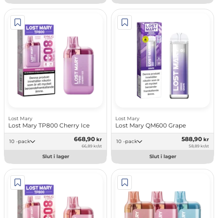
Lost Mary
Lost Mary
Lost Mary TP800 Cherry Ice
Lost Mary QM600 Grape
668,90
588,90
kr
kr
10 -pack
10 -pack
66,89 kr/st
58,89 kr/st
Slut i lager
Slut i lager