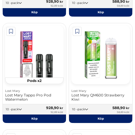
928,90
588,90
kr
kr
10 -pack
10 -pack
92,89 kr/st
58,89 kr/st
Köp
Köp
Pods x2
Lost Mary
Lost Mary
Lost Mary Tappo Pro Pod
Lost Mary QM600 Strawberry
Watermelon
Kiwi
928,90
588,90
kr
kr
10 -pack
10 -pack
92,89 kr/st
58,89 kr/st
Köp
Köp