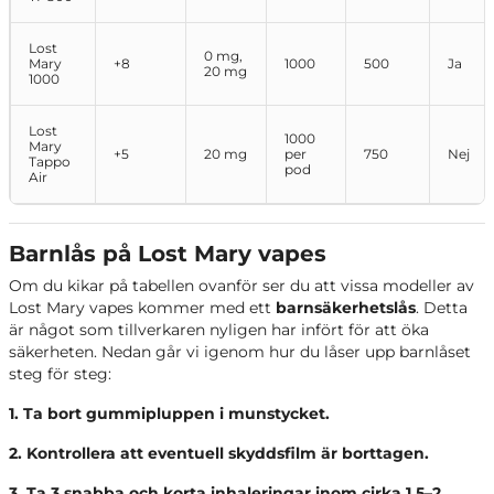
Lost
0 mg,
Mary
+8
1000
500
Ja
20 mg
1000
Lost
1000
Mary
+5
20 mg
per
750
Nej
Tappo
pod
Air
Barnlås på Lost Mary vapes
Om du kikar på tabellen ovanför ser du att vissa modeller av
Lost Mary vapes kommer med ett
barnsäkerhetslås
. Detta
är något som tillverkaren nyligen har infört för att öka
säkerheten. Nedan går vi igenom hur du låser upp barnlåset
steg för steg:
1. Ta bort gummipluppen i munstycket.
2. Kontrollera att eventuell skyddsfilm är borttagen.
3. Ta 3 snabba och korta inhaleringar inom cirka 1,5–2