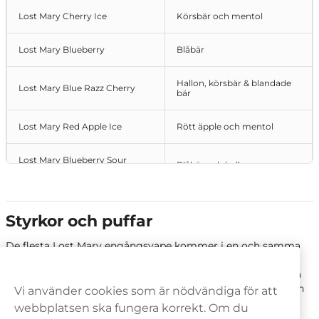
Lost Mary Cherry Ice
Körsbär och mentol
Lost Mary Blueberry
Blåbär
Hallon, körsbär & blandade
Lost Mary Blue Razz Cherry
bär
Lost Mary Red Apple Ice
Rött äpple och mentol
Lost Mary Blueberry Sour
Blåbär och hallon
Raspberry
Lost Mary Triple Mango
Mango
Styrkor och puffar
Lost Mary Triple Melon
Melon
De flesta Lost Mary engångsvape kommer i en och samma
styrka på
20 mg
, men vissa modeller finns även som
Lost Mary Strawberry Kiwi
Jordgubb och kiwi
nikotinfria vapes
. Modellen
Lost Mary QM600
räcker till ca
600 puffar
,
Lost Mary TP800
räcker upp till
800 puffar
och
Vi använder cookies som är nödvändiga för att
Lost Mary 1000
räcker till ungefär
1000 puffar
.
Lost Mary Pineapple Ice
Ananas och mentol
webbplatsen ska fungera korrekt. Om du