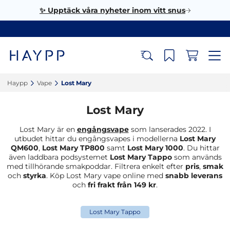
✨ Upptäck våra nyheter inom vitt snus
Haypp‎
Vape‎
Lost Mary‎
Lost Mary
Lost Mary är en
engångsvape
som lanserades 2022. I
utbudet hittar du engångsvapes i modellerna
Lost Mary
QM600
,
Lost Mary TP800
samt
Lost Mary 1000
. Du hittar
även laddbara podsystemet
Lost Mary Tappo
som används
med tillhörande smakpoddar. Filtrera enkelt efter
pris
,
smak
och
styrka
. Köp Lost Mary vape online med
snabb leverans
och
fri frakt från 149 kr
.
Lost Mary Tappo