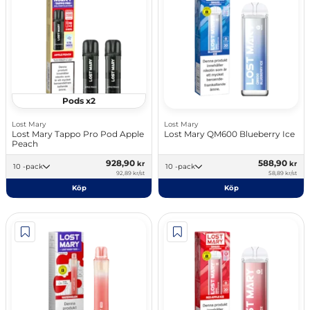
Pods x2
Lost Mary
Lost Mary
Lost Mary Tappo Pro Pod Apple
Lost Mary QM600 Blueberry Ice
Peach
928,90
588,90
kr
kr
10 -pack
10 -pack
92,89 kr/st
58,89 kr/st
Köp
Köp