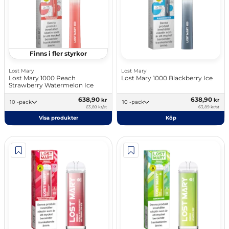
Finns i fler styrkor
Lost Mary
Lost Mary
Lost Mary 1000 Peach
Lost Mary 1000 Blackberry Ice
Strawberry Watermelon Ice
638,90
638,90
kr
kr
10 -pack
10 -pack
63,89 kr/st
63,89 kr/st
Visa produkter
Köp