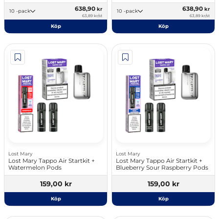
638,90
638,90
kr
kr
10 -pack
10 -pack
63,89 kr/st
63,89 kr/st
Köp
Köp
Lost Mary
Lost Mary
Lost Mary Tappo Air Startkit +
Lost Mary Tappo Air Startkit +
Watermelon Pods
Blueberry Sour Raspberry Pods
159,00 kr
159,00 kr
Köp
Köp