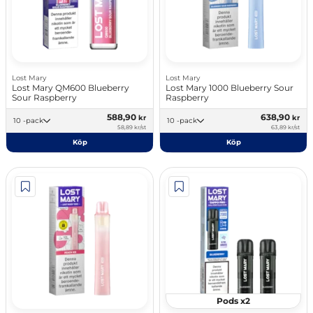
Lost Mary
Lost Mary
Lost Mary QM600 Blueberry
Lost Mary 1000 Blueberry Sour
Sour Raspberry
Raspberry
588,90
638,90
kr
kr
10 -pack
10 -pack
58,89 kr/st
63,89 kr/st
Köp
Köp
Pods x2