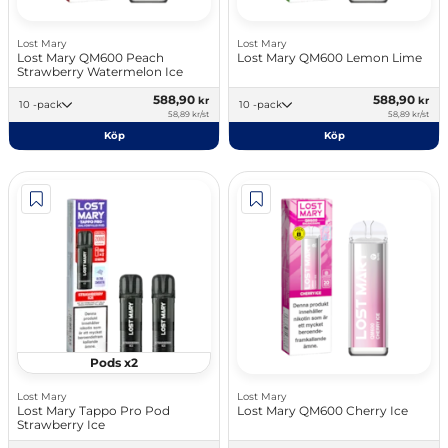
Lost Mary
Lost Mary
Lost Mary QM600 Peach
Lost Mary QM600 Lemon Lime
Strawberry Watermelon Ice
588,90
588,90
kr
kr
10 -pack
10 -pack
58,89 kr/st
58,89 kr/st
Köp
Köp
Pods x2
Lost Mary
Lost Mary
Lost Mary Tappo Pro Pod
Lost Mary QM600 Cherry Ice
Strawberry Ice