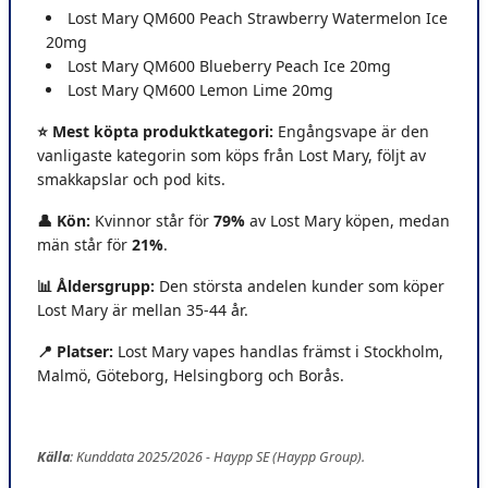
Lost Mary QM600 Peach Strawberry Watermelon Ice
20mg
Lost Mary QM600 Blueberry Peach Ice 20mg
Lost Mary QM600 Lemon Lime 20mg
⭐ Mest köpta produktkategori:
Engångsvape är den
vanligaste kategorin som köps från Lost Mary, följt av
smakkapslar och pod kits.
👤 Kön:
Kvinnor står för
79%
av Lost Mary köpen, medan
män står för
21%
.
📊 Åldersgrupp:
Den största andelen kunder som köper
Lost Mary är mellan 35-44 år.
📍 Platser
:
Lost Mary vapes handlas främst i Stockholm,
Malmö, Göteborg, Helsingborg och Borås.
Källa
: Kunddata 2025/2026 - Haypp SE (Haypp Group).