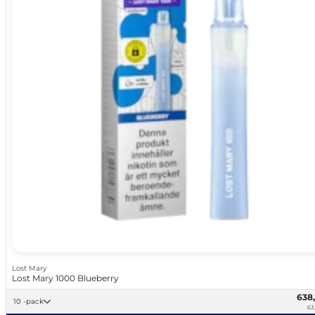
Lost Mary
Lost Mary 1000 Blueberry
638
10 -pack
63