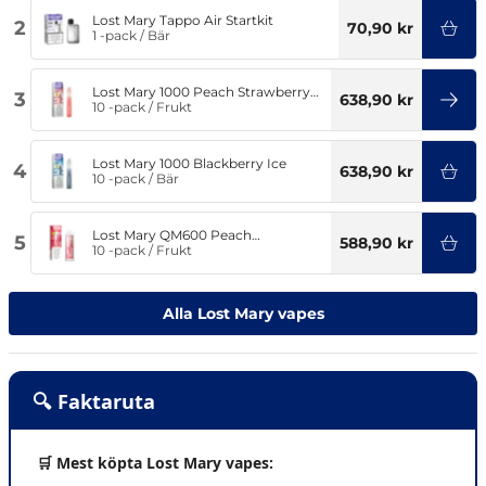
Lost Mary Tappo Air Startkit
2
70,90 kr
1 -pack
/
Bär
Lost Mary 1000 Peach Strawberry
3
638,90 kr
Watermelon Ice
10 -pack
/
Frukt
Lost Mary 1000 Blackberry Ice
4
638,90 kr
10 -pack
/
Bär
Lost Mary QM600 Peach
5
588,90 kr
Strawberry Watermelon Ice
10 -pack
/
Frukt
Alla Lost Mary vapes
🔍 Faktaruta
🛒 Mest köpta Lost Mary vapes: