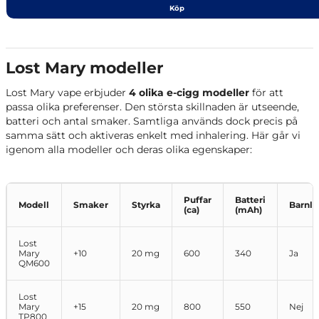
Köp
Lost Mary modeller
Lost Mary vape erbjuder
4 olika e-cigg modeller
för att
passa olika preferenser. Den största skillnaden är utseende,
batteri och antal smaker. Samtliga används dock precis på
samma sätt och aktiveras enkelt med inhalering. Här går vi
igenom alla modeller och deras olika egenskaper:
Puffar
Batteri
Modell
Smaker
Styrka
Barnlå
(ca)
(mAh)
Lost
Mary
+10
20 mg
600
340
Ja
QM600
Lost
Mary
+15
20 mg
800
550
Nej
TP800