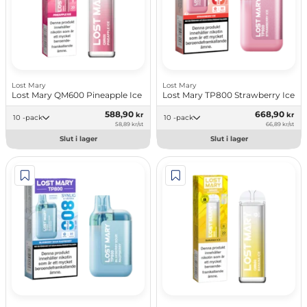
Lost Mary
Lost Mary
Lost Mary QM600 Pineapple Ice
Lost Mary TP800 Strawberry Ice
588,90
668,90
kr
kr
10 -pack
10 -pack
58,89 kr/st
66,89 kr/st
Slut i lager
Slut i lager