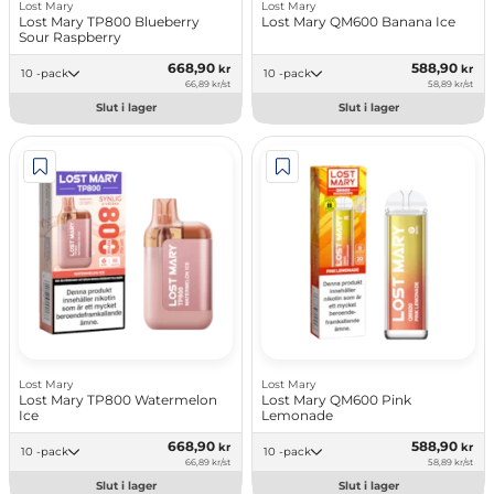
Lost Mary
Lost Mary
Lost Mary TP800 Blueberry
Lost Mary QM600 Banana Ice
Sour Raspberry
668,90
588,90
kr
kr
10 -pack
10 -pack
66,89 kr/st
58,89 kr/st
Slut i lager
Slut i lager
Lost Mary
Lost Mary
Lost Mary TP800 Watermelon
Lost Mary QM600 Pink
Ice
Lemonade
668,90
588,90
kr
kr
10 -pack
10 -pack
66,89 kr/st
58,89 kr/st
Slut i lager
Slut i lager