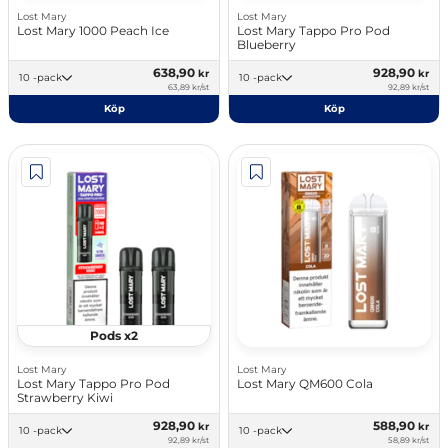
Lost Mary
Lost Mary
Lost Mary 1000 Peach Ice
Lost Mary Tappo Pro Pod
Blueberry
638,90
928,90
kr
kr
10 -pack
10 -pack
63,89 kr/st
92,89 kr/st
Köp
Köp
Pods x2
Lost Mary
Lost Mary
Lost Mary Tappo Pro Pod
Lost Mary QM600 Cola
Strawberry Kiwi
928,90
588,90
kr
kr
10 -pack
10 -pack
92,89 kr/st
58,89 kr/st