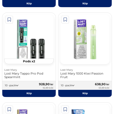
Köp
Köp
Pods x2
Lost Mary
Lost Mary
Lost Mary Tappo Pro Pod
Lost Mary 1000 Kiwi Passion
Spearmint
Fruit
928,90
638,90
kr
kr
10 -pack
10 -pack
92,89 kr/st
63,89 kr/st
Köp
Köp