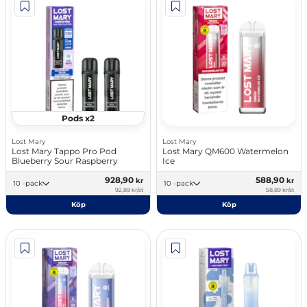
Pods x2
Lost Mary
Lost Mary
Lost Mary Tappo Pro Pod
Lost Mary QM600 Watermelon
Blueberry Sour Raspberry
Ice
928,90
588,90
kr
kr
10 -pack
10 -pack
92,89 kr/st
58,89 kr/st
Köp
Köp