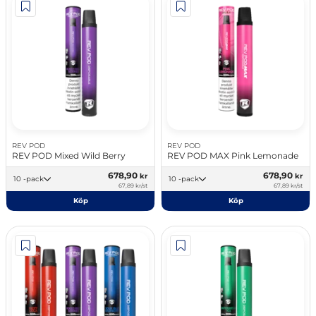
REV POD
REV POD
REV POD Mixed Wild Berry
REV POD MAX Pink Lemonade
678,90
678,90
kr
kr
10 -pack
10 -pack
67,89 kr/st
67,89 kr/st
Köp
Köp