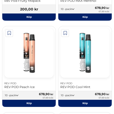
Rev Pod Fruity Mixpack
REV POD MAX Menthol
678,90
kr
200,00 kr
10 -pack
67,89 kr/st
Köp
Köp
REV POD
REV POD
REV POD Peach Ice
REV POD Cool Mint
678,90
678,90
kr
kr
10 -pack
10 -pack
67,89 kr/st
67,89 kr/st
Köp
Köp