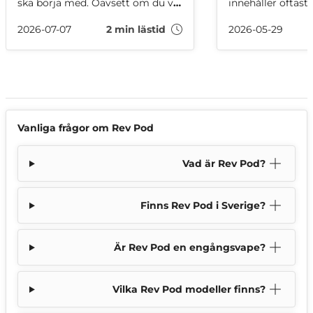
ska börja med. Oavsett om du vill
innehåller oftast
minska ditt nikotinintag eller
vegetabiliskt glyc
variera mellan olika vapes, här
smakämnen och i
2026-07-07
2 min lästid
2026-05-29
har vi samlat de mest sålda
Här är din komple
alternativen i vårt sortiment just
juice!
nu!
Vanliga frågor om Rev Pod
Vad är Rev Pod?
Finns Rev Pod i Sverige?
Är Rev Pod en engångsvape?
Vilka Rev Pod modeller finns?