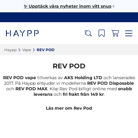
✨ Upptäck våra nyheter inom vitt snus
Haypp‎
Vape‎
REV POD‎
REV POD
REV POD vape
tillverkas av
AKS Holding LTD
och lanserades
2017. På Haypp erbjuder vi modellerna
REV POD Disposable
och
REV POD MAX
. Köp Rev Pod billigt online med
snabb
leverans
och
fri frakt från 149 kr
.
Läs mer om Rev Pod