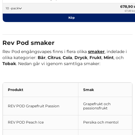
678,90
10 -pack
67,89 kr/
Köp
Rev Pod smaker
Rev Pod engångsvapes finns i flera olika
smaker
, indelade i
olika kategorier:
Bär
,
Citrus
,
Cola
,
Dryck
,
Frukt
,
Mint
, och
Tobak
.
Nedan går vi igenom samtliga smaker:
Produkt
Smak
Grapefrukt och
REV POD Grapefruit Passion
passionsfrukt
REV POD Peach Ice
Persika och mentol