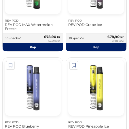
REV POD
REV POD
REV POD MAX Watermelon
REV POD Grape Ice
Freeze
678,90
678,90
kr
kr
10 -pack
10 -pack
67,89 kr/st
67,89 kr/st
Köp
Köp
REV POD
REV POD
REV POD Blueberry
REV POD Pineapple Ice