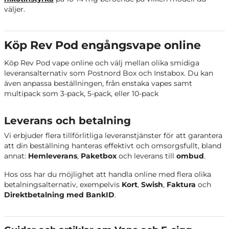
väljer.
REV POD Blueberry
Blåbär
REV POD Sour Blue Raspberry
Blå hallon
Köp Rev Pod engångsvape online
Vattenmelon och
Köp Rev Pod vape online och välj mellan olika smidiga
REV POD MAX Watermelon Freeze
mentol
leveransalternativ som Postnord Box och Instabox. Du kan
även anpassa beställningen, från enstaka vapes samt
REV POD MAX Tropix
Tropisk frukt
multipack som 3-pack, 5-pack, eller 10-pack
REV POD MAX Tobacco
Tobak
Leverans och betalning
Vi erbjuder flera tillförlitliga leveranstjänster för att garantera
REV POD MAX Strawberry Split
Jordgubb
att din beställning hanteras effektivt och omsorgsfullt, bland
annat:
Hemleverans
,
Paketbox
och leverans till
ombud
.
REV POD MAX Pink Lemonade
Pink Lemonade
Hos oss har du möjlighet att handla online med flera olika
betalningsalternativ, exempelvis
Kort
,
Swish
,
Faktura
och
REV POD MAX Pineapple
Ananas och lemonad
Direktbetalning med BankID
.
Lemonade
REV POD MAX Berry Whirl
Blandade bär