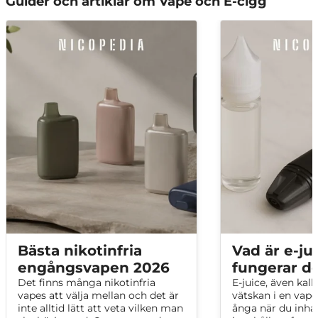
Guider och artiklar om Vape och E-cigg
REV POD MAX Mojito Menthol
Mojito och mentol
REV POD MAX Menthol
Mentol
REV POD MAX Grape Freeze
Vindruvor och mentol
REV POD MAX Double Apple
Äpple
REV POD MAX Cola Cubes
Cola
REV POD MAX Blueberry Pommz
Blåbär och granatäpple
REV POD MAX Blueberry Cherry
Blåbär, körsbär och
Cranberry
tranbär
Bästa nikotinfria
Vad är e-ju
REV POD MAX Blackcurrant
Svarta vinbär och
engångsvapen 2026
fungerar d
Menthol
mentol
Det finns många nikotinfria
E-juice, även kall
vapes att välja mellan och det är
vätskan i en vape 
inte alltid lätt att veta vilken man
ånga när du inhal
REV POD MAX Cherry Cola
Körsbär och cola