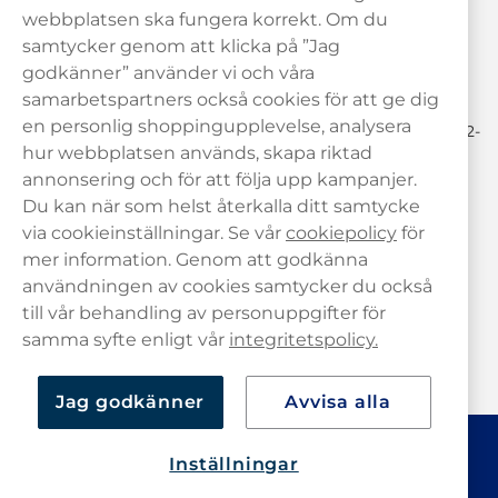
Behöver du hjälp? Kontakta oss gärna!
webbplatsen ska fungera korrekt. Om du
samtycker genom att klicka på ”Jag
hej@haypp.com
godkänner” använder vi och våra
08 517 910 97
samarbetspartners också cookies för att ge dig
en personlig shoppingupplevelse, analysera
Mån-Tor 8.00-17.00 | Fre 9.00-17.00 | (Lunchstängt må-fre 12-
13)
hur webbplatsen används, skapa riktad
annonsering och för att följa upp kampanjer.
Du kan när som helst återkalla ditt samtycke
via cookieinställningar. Se vår
cookiepolicy
för
mer information. Genom att godkänna
användningen av cookies samtycker du också
till vår behandling av personuppgifter för
samma syfte enligt vår
integritetspolicy.
Jag godkänner
Avvisa alla
Inställningar