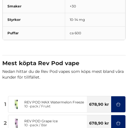
Smaker
+30
Styrkor
10-14 mg
Puffar
ca 600
Mest köpta Rev Pod vape
Nedan hittar du de Rev Pod vapes som köps mest bland våra
kunder för tillfället.
REV POD MAX Watermelon Freeze
1
678,90 kr
10 -pack
/
Frukt
REV POD Grape Ice
2
678,90 kr
10 -pack
/
Bär