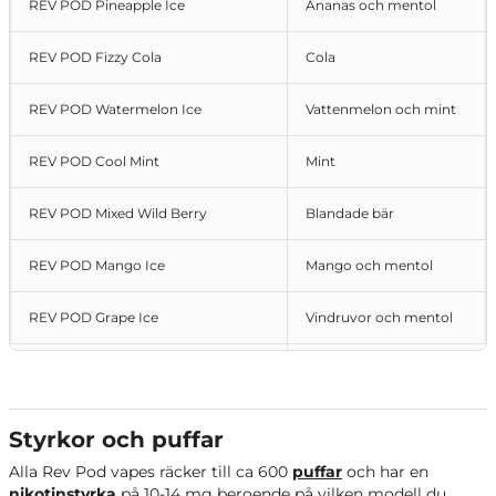
REV POD Pineapple Ice
Ananas och mentol
REV POD Fizzy Cola
Cola
REV POD Watermelon Ice
Vattenmelon och mint
REV POD Cool Mint
Mint
REV POD Mixed Wild Berry
Blandade bär
REV POD Mango Ice
Mango och mentol
REV POD Grape Ice
Vindruvor och mentol
REV POD Strawberry Banana
Jordgubb och banan
REV POD Banana Ice
Banan och mentol
Styrkor och puffar
Alla Rev Pod vapes räcker till ca 600
puffar
och har en
REV POD Sweet Sour Apples
Syrliga äpplen
nikotinstyrka
på 10-14 mg beroende på vilken modell du