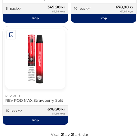
349,90
678,90
kr
kr
5 -pack
10 -pack
69,98 kr/st
67,89 kr/st
Köp
Köp
REV POD
REV POD MAX Strawberry Split
678,90
kr
10 -pack
67,89 kr/st
Köp
Visar
21
av
21
artiklar