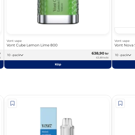
Vont vape
Vont vape
Vont Cube Lemon Lime 800
Vont Nova 
638,90
r
kr
10 -pack
10 -pack
t
63,89 kr/st
Köp