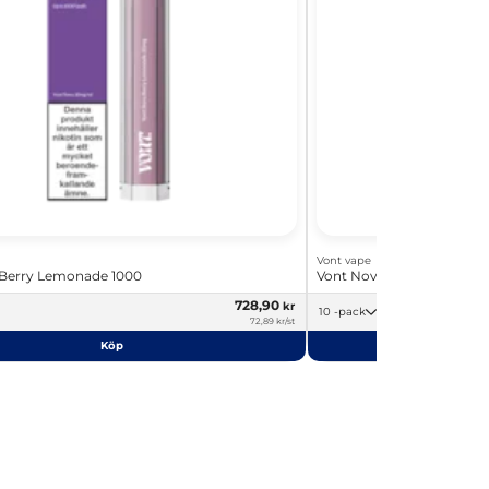
Vont vape
 Berry Lemonade 1000
Vont Nova Visby 1000
728,90
kr
10 -pack
72,89 kr/st
Köp