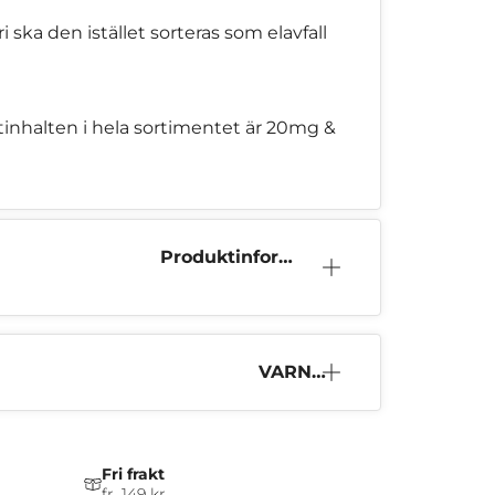
ska den istället sorteras som elavfall
otinhalten i hela sortimentet är 20mg &
Produktinform
ation
VARNI
NG
Fri frakt
fr. 149 kr