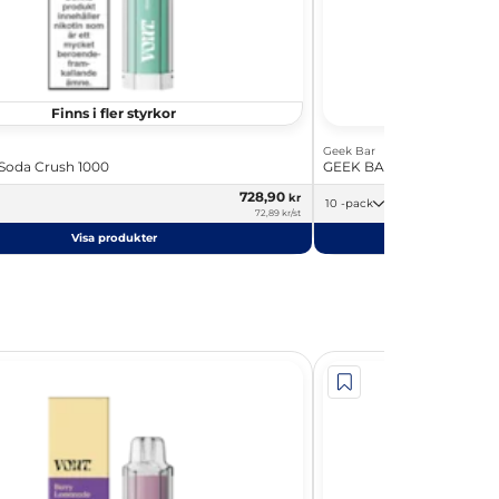
Finns i fler styrkor
Geek Bar
Soda Crush 1000
GEEK BAR Elite 1000 Citru
728,90
kr
10 -pack
72,89 kr/st
Visa produkter