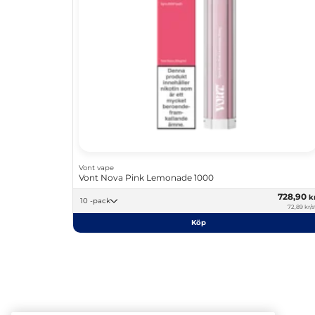
Vont vape
Vont Nova Pink Lemonade 1000
728,90
k
10 -pack
72,89 kr/s
Köp