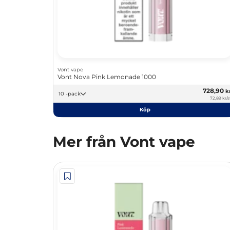
Vont vape
Vont Nova Pink Lemonade 1000
728,90
k
10 -pack
72,89 kr/s
Köp
Mer från Vont vape