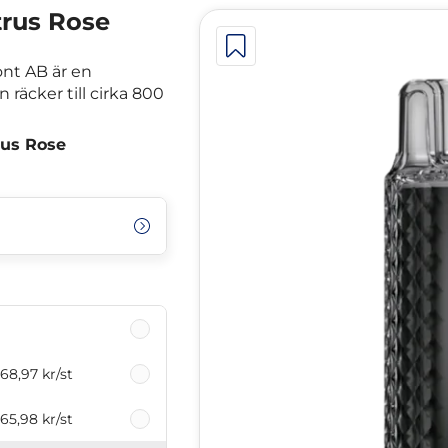
trus Rose
ont AB är en
räcker till cirka 800
rus Rose
68,97 kr
/st
65,98 kr
/st