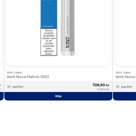
Vont vape
Vont vape
Vont Nova Malmö 1000
Vont Nova
728,90
r
kr
10 -pack
10 -pack
t
72,89 kr/st
Köp