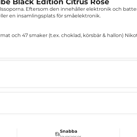
be Black Edition Citrus Rose
ssoporna. Eftersom den innehåller elektronik och batteri 
eller en insamlingsplats för småelektronik.
rmat och 47 smaker (t.ex. choklad, körsbär & hallon) Nik
Snabba
leveranser