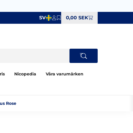
SV
0,00 SEK
ris
Nicopedia
Våra varumärken
us Rose‎