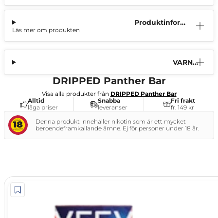
Produktinform
Läs mer om produkten
ation
VARNI
NG
DRIPPED Panther Bar
Visa alla produkter från
DRIPPED Panther Bar
Alltid
Snabba
Fri frakt
låga priser
leveranser
fr. 149 kr
Denna produkt innehåller nikotin som är ett mycket
beroendeframkallande ämne. Ej för personer under 18 år.