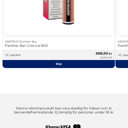
DRIPPED Panther Bar
DRIPPE
Panther Bar Cola Ice 800
Panth
688,90
kr
10 -pack
10 -p
68,89 kr/st
Köp
Denna nikotinprodukt kan vara skadlig för hälsan och är
beroendeframkallande. Ej lämplig för personer under 18 år.