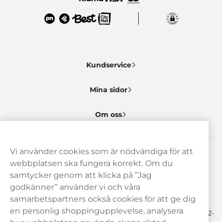
Kundservice
Mina sidor
Om oss
Vi använder cookies som är nödvändiga för att
Behöver du hjälp? Kontakta oss gärna!
webbplatsen ska fungera korrekt. Om du
samtycker genom att klicka på ”Jag
hej@haypp.com
godkänner” använder vi och våra
08 517 910 97
samarbetspartners också cookies för att ge dig
en personlig shoppingupplevelse, analysera
Mån-Tor 8.00-17.00 | Fre 9.00-17.00 | (Lunchstängt må-fre 12-