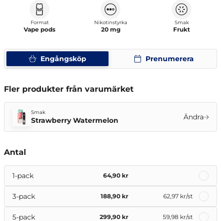
Format
Nikotinstyrka
Smak
Vape pods
20 mg
Frukt
Engångsköp
Prenumerera
Fler produkter från varumärket
Smak
Ändra
Strawberry Watermelon
Antal
1-pack
64,90 kr
3-pack
188,90 kr
62,97 kr
/st
5-pack
299,90 kr
59,98 kr
/st