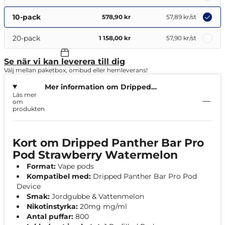
10-pack
578,90 kr
57,89 kr
/st
20-pack
1 158,00 kr
57,90 kr
/st
Se när vi kan leverera till dig
Välj mellan paketbox, ombud eller hemleverans!
Mer information om Dripped
Läs mer
Panther Bar Pro Pod Strawberry
om
Watermelon
produkten
Kort om Dripped Panther Bar Pro
Pod Strawberry Watermelon
Format:
Vape pods
Kompatibel med:
Dripped Panther Bar Pro Pod
Device
Smak:
Jordgubbe & Vattenmelon
Nikotinstyrka:
20mg mg/ml
Antal puffar:
800