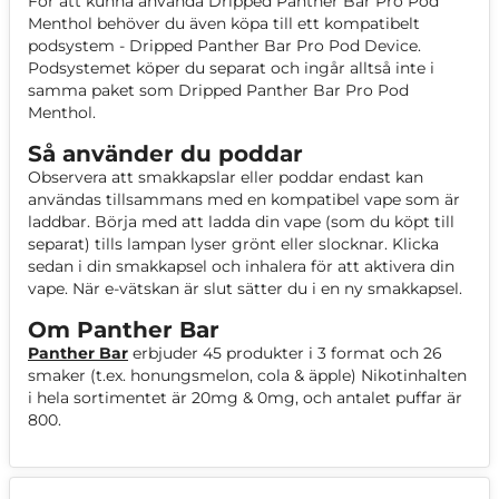
För att kunna använda Dripped Panther Bar Pro Pod
Menthol behöver du även köpa till ett kompatibelt
podsystem - Dripped Panther Bar Pro Pod Device.
Podsystemet köper du separat och ingår alltså inte i
samma paket som Dripped Panther Bar Pro Pod
Menthol.
Så använder du poddar
Observera att smakkapslar eller poddar endast kan
användas tillsammans med en kompatibel vape som är
laddbar. Börja med att ladda din vape (som du köpt till
separat) tills lampan lyser grönt eller slocknar. Klicka
sedan i din smakkapsel och inhalera för att aktivera din
vape. När e-vätskan är slut sätter du i en ny smakkapsel.
Om Panther Bar
Panther Bar
erbjuder 45 produkter i 3 format och 26
smaker (t.ex. honungsmelon, cola & äpple) Nikotinhalten
i hela sortimentet är 20mg & 0mg, och antalet puffar är
800.