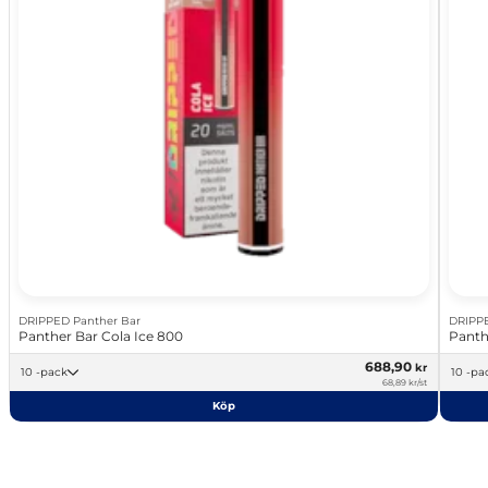
DRIPPED Panther Bar
DRIPPE
Panther Bar Cola Ice 800
Panth
688,90
kr
10 -pack
10 -p
68,89 kr/st
Köp