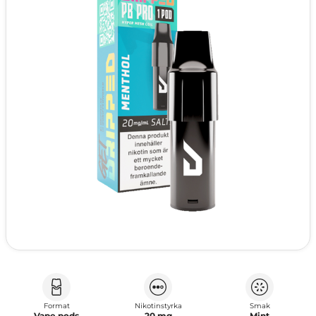
Format
Nikotinstyrka
Smak
Vape pods
20 mg
Mint