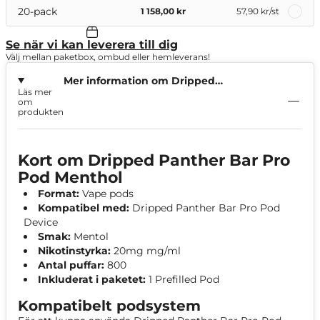
20-pack
1 158,00 kr
57,90 kr
/st
Se när vi kan leverera till dig
Välj mellan paketbox, ombud eller hemleverans!
Mer information om Dripped
Läs mer
Panther Bar Pro Pod Menthol
om
produkten
Kort om Dripped Panther Bar Pro
Pod Menthol
Format:
Vape pods
Kompatibel med:
Dripped Panther Bar Pro Pod
Device
Smak:
Mentol
Nikotinstyrka:
20mg mg/ml
Antal puffar:
800
Inkluderat i paketet:
1 Prefilled Pod
Kompatibelt podsystem