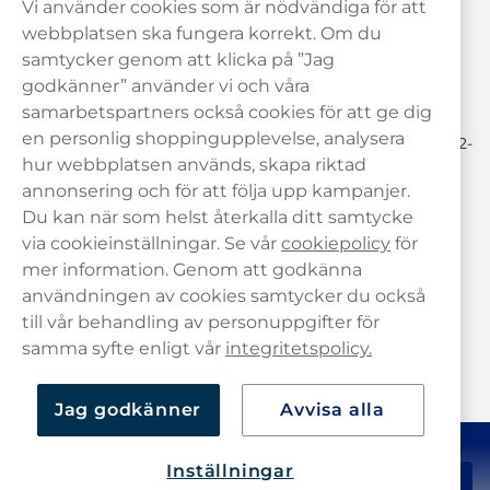
Vi använder cookies som är nödvändiga för att
Behöver du hjälp? Kontakta oss gärna!
webbplatsen ska fungera korrekt. Om du
samtycker genom att klicka på ”Jag
hej@haypp.com
godkänner” använder vi och våra
08 517 910 97
samarbetspartners också cookies för att ge dig
en personlig shoppingupplevelse, analysera
Mån-Tor 8.00-17.00 | Fre 9.00-17.00 | (Lunchstängt må-fre 12-
13)
hur webbplatsen används, skapa riktad
annonsering och för att följa upp kampanjer.
Du kan när som helst återkalla ditt samtycke
via cookieinställningar. Se vår
cookiepolicy
för
mer information. Genom att godkänna
användningen av cookies samtycker du också
till vår behandling av personuppgifter för
samma syfte enligt vår
integritetspolicy.
Jag godkänner
Avvisa alla
Inställningar
578,90 kr