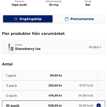
Format
Nikotinstyrka
Smak
Vape pods
20 mg
Bär
Engångsköp
Prenumerera
Fler produkter från varumärket
Smak
Ändra
Strawberry Ice
Antal
1-pack
99,90 kr
3-pack
293,90 kr
97,97 kr
/st
5-pack
474,90 kr
94,98 kr
/st
10-pack
928,90 kr
92,89 kr
/st