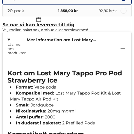
20-pack
1 858,00 kr
92,90 kr
/st
Se när vi kan leverera till dig
Välj mellan paketbox, ombud eller hemleverans!
Mer information om Lost Mary
Läs mer
Tappo Pro Pod Strawberry Ice
om
produkten
Kort om Lost Mary Tappo Pro Pod
Strawberry Ice
Format:
Vape pods
Kompatibel med:
Lost Mary Tappo Pod Kit & Lost
Mary Tappo Air Pod Kit
Smak:
Jordgubbe
Nikotinstyrka:
20mg mg/ml
Antal puffar:
2000
Inkluderat i paketet:
2 Prefilled Pods