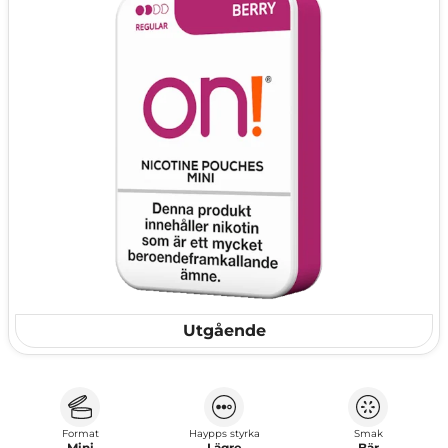
Utgående
Format
Haypps styrka
Smak
Mini
Lägre
Bär