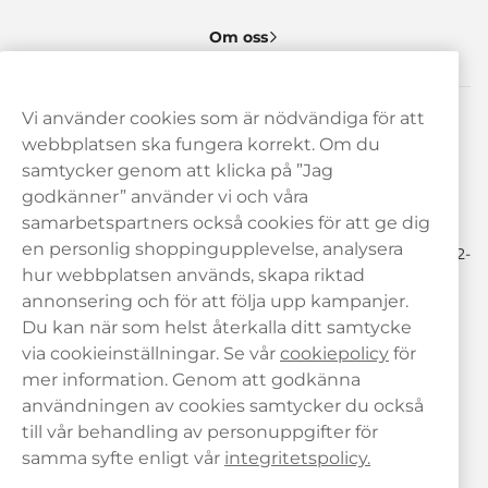
Om oss
Vi använder cookies som är nödvändiga för att
Behöver du hjälp? Kontakta oss gärna!
webbplatsen ska fungera korrekt. Om du
samtycker genom att klicka på ”Jag
hej@haypp.com
godkänner” använder vi och våra
08 517 910 97
samarbetspartners också cookies för att ge dig
en personlig shoppingupplevelse, analysera
Mån-Tor 8.00-17.00 | Fre 9.00-17.00 | (Lunchstängt må-fre 12-
13)
hur webbplatsen används, skapa riktad
annonsering och för att följa upp kampanjer.
Du kan när som helst återkalla ditt samtycke
via cookieinställningar. Se vår
cookiepolicy
för
mer information. Genom att godkänna
användningen av cookies samtycker du också
till vår behandling av personuppgifter för
samma syfte enligt vår
integritetspolicy.