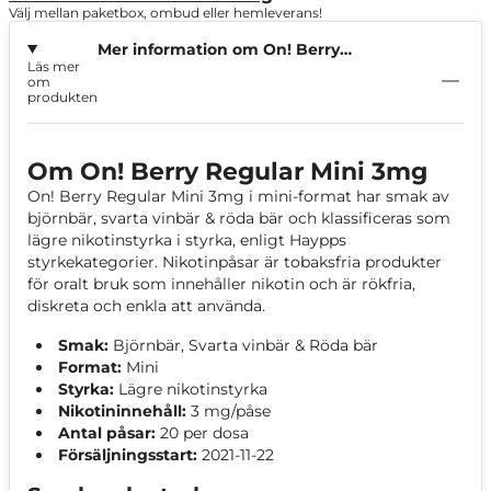
Välj mellan paketbox, ombud eller hemleverans!
Mer information om On! Berry
Läs mer
Regular Mini 3mg
om
produkten
Om On! Berry Regular Mini 3mg
On! Berry Regular Mini 3mg i mini-format har smak av
björnbär, svarta vinbär & röda bär och klassificeras som
lägre nikotinstyrka i styrka, enligt Haypps
styrkekategorier. Nikotinpåsar är tobaksfria produkter
för oralt bruk som innehåller nikotin och är rökfria,
diskreta och enkla att använda.
Smak:
Björnbär, Svarta vinbär & Röda bär
Format:
Mini
Styrka:
Lägre nikotinstyrka
Nikotininnehåll:
3 mg/påse
Antal påsar:
20 per dosa
Försäljningsstart:
2021-11-22