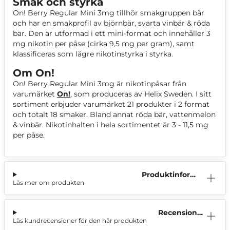
Smak och styrka
On! Berry Regular Mini 3mg tillhör smakgruppen bär
och har en smakprofil av björnbär, svarta vinbär & röda
bär. Den är utformad i ett mini-format och innehåller 3
mg nikotin per påse (cirka 9,5 mg per gram), samt
klassificeras som lägre nikotinstyrka i styrka.
Om On!
On! Berry Regular Mini 3mg är nikotinpåsar från
varumärket
On!
, som produceras av Helix Sweden. I sitt
sortiment erbjuder varumärket 21 produkter i 2 format
och totalt 18 smaker. Bland annat röda bär, vattenmelon
& vinbär. Nikotinhalten i hela sortimentet är 3 - 11,5 mg
per påse.
Produktinform
Läs mer om produkten
ation
Recensioner
Läs kundrecensioner för den här produkten
(0)