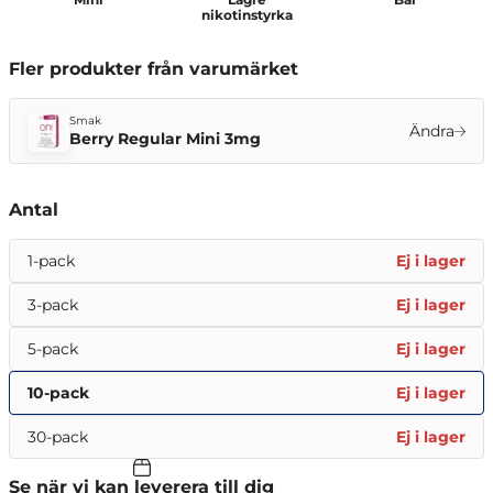
nikotinstyrka
Fler produkter från varumärket
Smak
Ändra
Berry Regular Mini 3mg
Antal
1-pack
Ej i lager
3-pack
Ej i lager
5-pack
Ej i lager
10-pack
Ej i lager
30-pack
Ej i lager
Se när vi kan leverera till dig