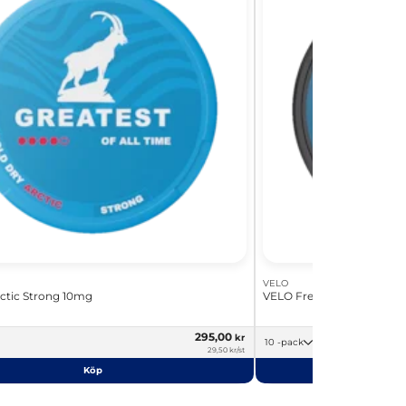
VELO
rctic Strong 10mg
VELO Freezing Peppermin
295,00
kr
10 -pack
29,50 kr/st
Köp