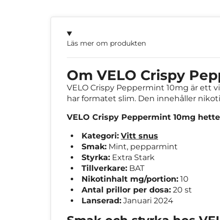
Läs mer om produkten
Om VELO Crispy Pep
VELO Crispy Peppermint 10mg är ett vit
har formatet slim. Den innehåller niko
VELO Crispy Peppermint 10mg hette 
Kategori:
Vitt snus
Smak:
Mint, pepparmint
Styrka:
Extra Stark
Tillverkare:
BAT
Nikotinhalt mg/portion:
10
Antal prillor per dosa:
20 st
Lanserad:
Januari 2024