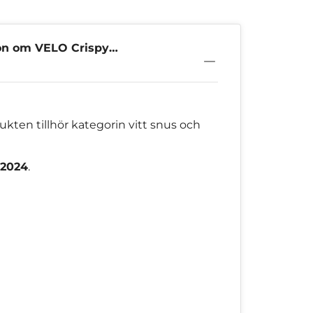
on om VELO Crispy
0mg
kten tillhör kategorin vitt snus och
 2024
.