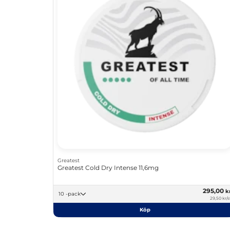
Greatest
Greatest Cold Dry Intense 11,6mg
295,00
k
10 -pack
29,50 kr/s
Köp