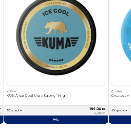
KUMA
Greatest
KUMA Ice Cool Ultra Strong 11mg
Greatest A
199,00
r
kr
10 -pack
10 -pack
t
19,90 kr/st
Köp