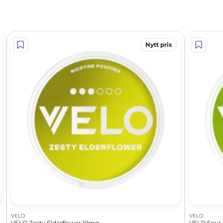
Nytt pris
VELO
VELO
VELO Zesty Elderflower 10mg
VELO Sour