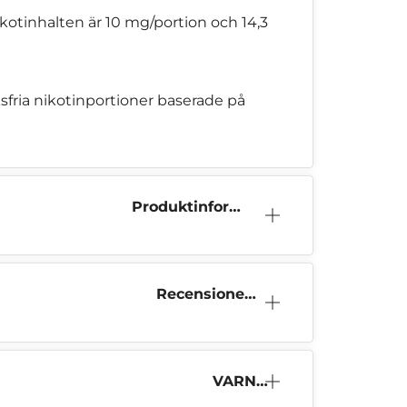
otinhalten är 10 mg/portion och 14,3
sfria nikotinportioner baserade på
Produktinform
ation
Recensioner
(35)
VARNI
NG