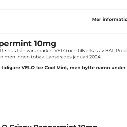
Mer informati
Peppermint 1
permint 10mg
t snus från varumärket VELO och tillverkas av BAT. Produ
tin men ingen tobak. Lanserades januari 2024.
tidigare VELO Ice Cool Mint, men bytte namn under