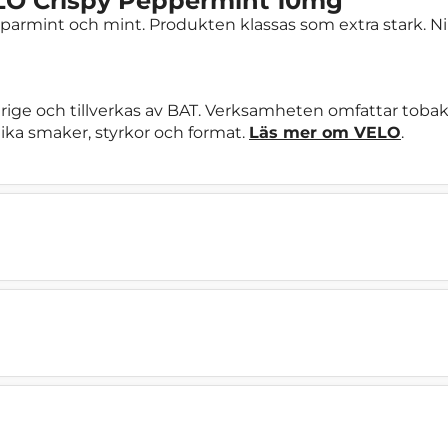
LO Crispy Peppermint 10mg
armint och mint. Produkten klassas som extra stark. Nik
ige och tillverkas av BAT. Verksamheten omfattar tobak
lika smaker, styrkor och format.
Läs mer om VELO
.