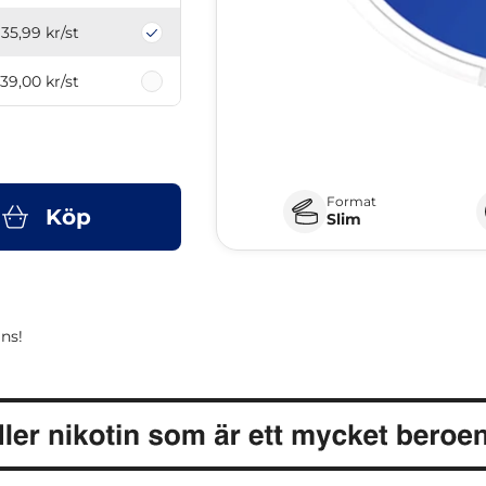
35,99 kr
/st
39,00 kr
/st
Format
Köp
Slim
ns!