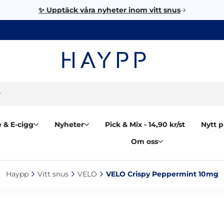
✨ Upptäck våra nyheter inom vitt snus
 & E-cigg
Nyheter
Pick & Mix - 14,90 kr/st
Nytt p
Om oss
Haypp‎
Vitt snus‎
VELO‎
VELO Crispy Peppermint 10mg‎