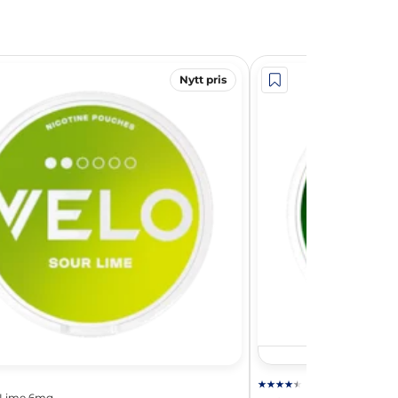
Nytt pris
 Lime 6mg