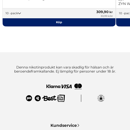
ZYN W
309,90
kr
10 -pack
10 -pa
30,99 kr/st
Köp
Denna nikotinprodukt kan vara skadlig för hälsan och är
beroendeframkallande. Ej lämplig för personer under 18 år.
Kundservice