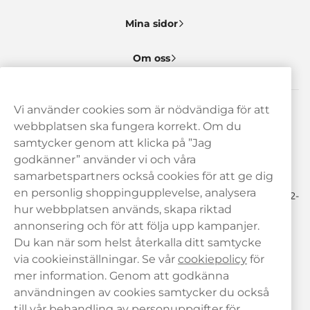
Mina sidor
Om oss
Vi använder cookies som är nödvändiga för att
Behöver du hjälp? Kontakta oss gärna!
webbplatsen ska fungera korrekt. Om du
samtycker genom att klicka på ”Jag
hej@haypp.com
godkänner” använder vi och våra
08 517 910 97
samarbetspartners också cookies för att ge dig
en personlig shoppingupplevelse, analysera
Mån-Tor 8.00-17.00 | Fre 9.00-17.00 | (Lunchstängt må-fre 12-
13)
hur webbplatsen används, skapa riktad
annonsering och för att följa upp kampanjer.
Du kan när som helst återkalla ditt samtycke
via cookieinställningar. Se vår
cookiepolicy
för
mer information. Genom att godkänna
användningen av cookies samtycker du också
till vår behandling av personuppgifter för