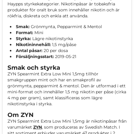
Haypps styrkekategorier. Nikotinpåsar är tobaksfria
produkter för oralt bruk som innehåller nikotin och är
rökfria, diskreta och enkla att använda.
Smak:
Grönmynta, Pepparmint & Mentol
Format:
Mini
Styrka:
Lägre nikotinstyrka
Nikotininnehåll:
1,5 mg/påse
Antal påsar:
20 per dosa
Försäljningsstart:
2019-05-21
Smak och styrka
ZYN Spearmint Extra Low Mini 1,5mg tillhör
smakgruppen mint och har en smakprofil av
grönmynta, pepparmint & mentol. Den är utformad i ett
mini-format och innehåller 1,5 mg nikotin per påse (cirka
4 mg per gram), samt klassificeras som lägre
nikotinstyrka i styrka.
Om ZYN
ZYN Spearmint Extra Low Mini 1,5mg är nikotinpåsar från
varumärket
ZYN
, som produceras av Swedish Match. I
sitt sortiment erbjuder varumärket 47 produkter i 2