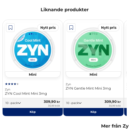
Liknande produkter
Nytt pris
Nytt pris
Mini
Mini
Zyn
Z
ZYN Gentle Mint Mini 3mg
Z
Zyn
ZYN Cool Mint Mini 3mg
309,90
309,90
kr
kr
10 -pack
10 -pack
30,99 kr/st
30,99 kr/st
Köp
Köp
Mer från Z