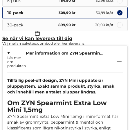
5-pack
164,90 kr
32,98 kr
/st
10-pack
309,90 kr
30,99 kr
/st
30-pack
899,90 kr
30,00 kr
/st
Se när vi kan leverera till dig
Välj mellan paketbox, ombud eller hemleverans!
Mer information om ZYN Spearmint
Läs mer
Extra Low Mini 1,5mg
om
produkten
Tillfällig peel-off design, ZYN Mini uppdaterar
pluppsystem. Exakt samma produkt, styrka, smak
och innehåll men antalet pluppar ändras.
Om ZYN Spearmint Extra Low
Mini 1,5mg
ZYN Spearmint Extra Low Mini 1,5mg i mini-format har
smak av grönmynta, pepparmint & mentol och
klassificeras som lägre nikotinstyrka i styrka, enligt