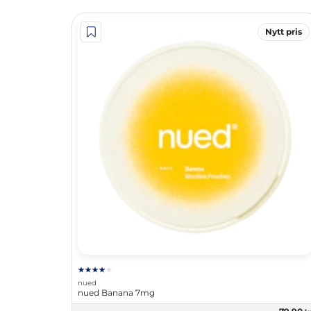
Nytt pris
nued
nued Banana 7mg