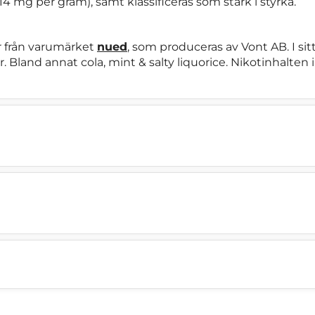
14 mg per gram), samt klassificeras som stark i styrka.
r från varumärket
nued
, som produceras av Vont AB. I si
. Bland annat cola, mint & salty liquorice. Nikotinhalten 