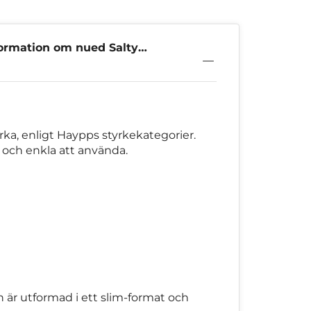
ormation om nued Salty
e 7mg
yrka, enligt Haypps styrkekategorier.
a och enkla att använda.
n är utformad i ett slim-format och