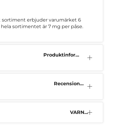
tt sortiment erbjuder varumärket 6
i hela sortimentet är 7 mg per påse.
Produktinform
ation
Recensioner
(0)
VARNI
NG