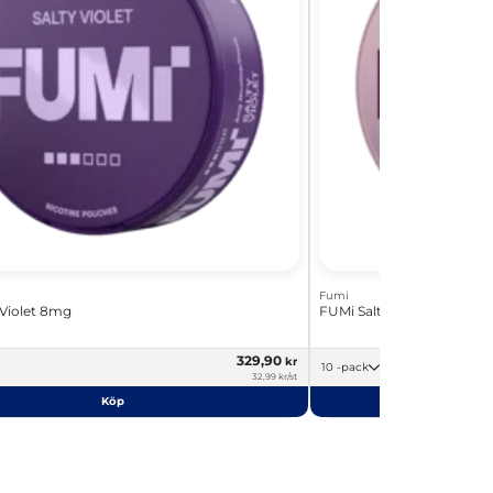
Fumi
 Violet 8mg
FUMi Salty Raspberry 8m
329,90
kr
10 -pack
32,99 kr/st
Köp