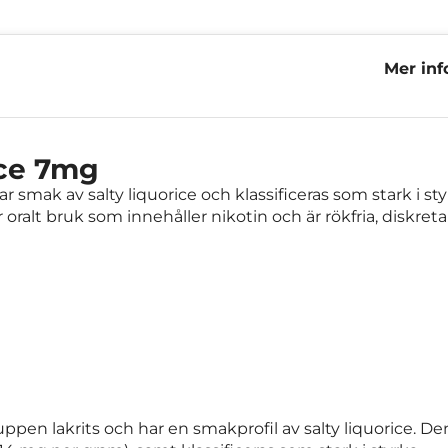
Mer inf
Licoric
ice 7mg
r smak av salty liquorice och klassificeras som stark i st
 oralt bruk som innehåller nikotin och är rökfria, diskret
ppen lakrits och har en smakprofil av salty liquorice. De