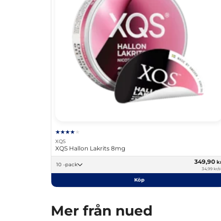
XQS
XQS Hallon Lakrits 8mg
349,90
k
10 -pack
34,99 kr/s
Köp
Mer från nued