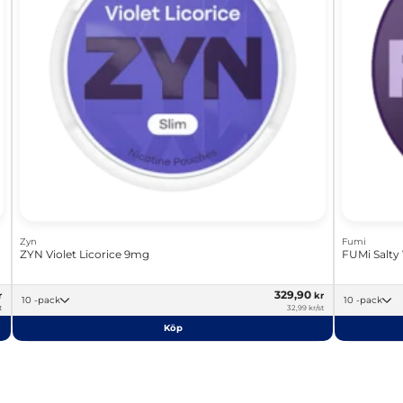
Zyn
Fumi
ZYN Violet Licorice 9mg
FUMi Salty
329,90
r
kr
10 -pack
10 -pack
t
32,99 kr/st
Köp