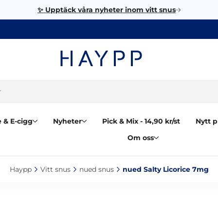
✨ Upptäck våra nyheter inom vitt snus
 & E-cigg
Nyheter
Pick & Mix - 14,90 kr/st
Nytt p
Om oss
Haypp‎
Vitt snus‎
nued snus‎
nued Salty Licorice 7mg‎