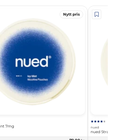
Nytt pris
int 7mg
nued
nued Strawberry 7mg