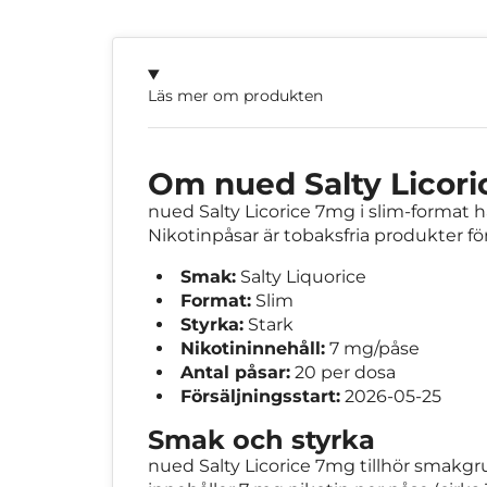
Läs mer om produkten
Om nued Salty Licor
nued Salty Licorice 7mg i slim-format ha
Nikotinpåsar är tobaksfria produkter för
Smak:
Salty Liquorice
Format:
Slim
Styrka:
Stark
Nikotininnehåll:
7 mg/påse
Antal påsar:
20 per dosa
Försäljningsstart:
2026-05-25
Smak och styrka
nued Salty Licorice 7mg tillhör smakgru