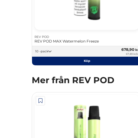
REV POD
REV POD MAX Watermelon Freeze
678,90
k
10 -pack
67,89 kr/s
Köp
Mer från REV POD