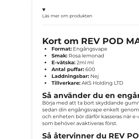
Läs mer om produkten
Kort om REV POD M
Format:
Engångsvape
Smak:
Rosa lemonad
E-vätska:
2ml ml
Antal puffar:
600
Laddningsbar:
Nej
Tillverkare:
AKS Holding LTD
Så använder du en eng
Börja med att ta bort skyddande gummip
sedan din engångsvape enkelt genom in
och enheten bör därför kasseras när e-v
som behöver avaktiveras först.
Så återvinner du REV 