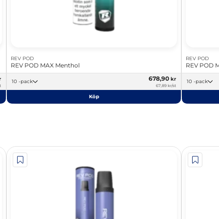
REV POD
REV POD
REV POD MAX Menthol
REV POD M
678,90
r
kr
10 -pack
10 -pack
t
67,89 kr/st
Köp