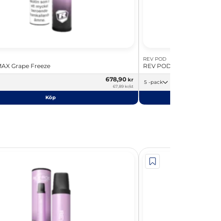
REV POD
AX Grape Freeze
REV POD MAX Cherry Col
678,90
kr
5 -pack
67,89 kr/st
Köp