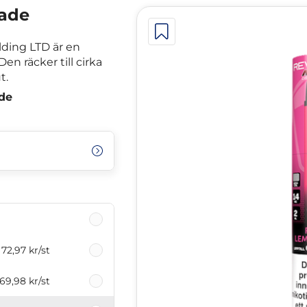
ade
ding LTD är en
 räcker till cirka
t.
de
72,97 kr
/st
69,98 kr
/st