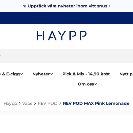
✨ Upptäck våra nyheter inom vitt snus
 & E-cigg
Nyheter
Pick & Mix - 14,90 kr/st
Nytt p
Om oss
Haypp‎
Vape‎
REV POD‎
REV POD MAX Pink Lemonade‎