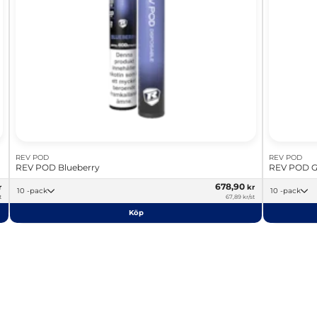
REV POD
REV POD
REV POD Blueberry
REV POD G
678,90
r
kr
10 -pack
10 -pack
t
67,89 kr/st
Köp