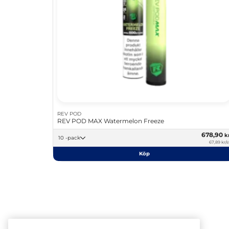
REV POD
REV POD MAX Watermelon Freeze
678,90
k
10 -pack
67,89 kr/s
Köp