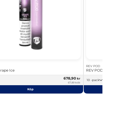
REV POD
rape Ice
REV POD Pineapple Ice
678,90
kr
10 -pack
67,89 kr/st
Köp