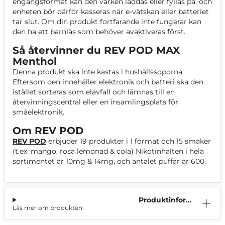
engångsformat kan den varken laddas eller fyllas på, och
enheten bör därför kasseras när e-vätskan eller batteriet
tar slut. Om din produkt fortfarande inte fungerar kan
den ha ett barnlås som behöver avaktiveras först.
Så återvinner du REV POD MAX
Menthol
Denna produkt ska inte kastas i hushållssoporna.
Eftersom den innehåller elektronik och batteri ska den
istället sorteras som elavfall och lämnas till en
återvinningscentral eller en insamlingsplats för
småelektronik.
Om REV POD
REV POD
erbjuder 19 produkter i 1 format och 15 smaker
(t.ex. mango, rosa lemonad & cola) Nikotinhalten i hela
sortimentet är 10mg & 14mg, och antalet puffar är 600.
Produktinform
Läs mer om produkten
ation