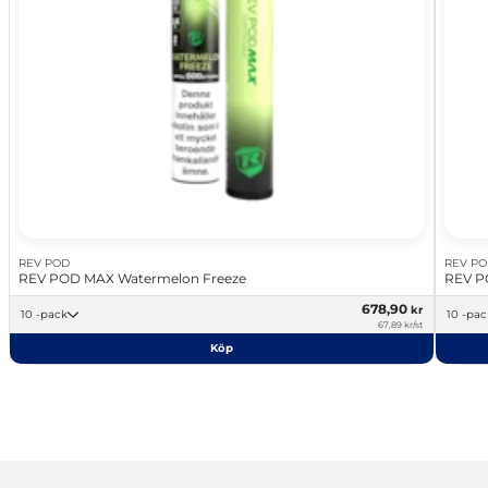
REV POD
REV P
REV POD MAX Watermelon Freeze
REV P
678,90
kr
10 -pack
10 -pa
67,89 kr/st
Köp