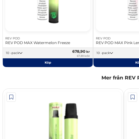
REV POD
REV POD
REV POD MAX Watermelon Freeze
REV POD MAX Pink L
678,90
kr
10 -pack
10 -pack
67,89 kr/st
Köp
K
Mer från REV