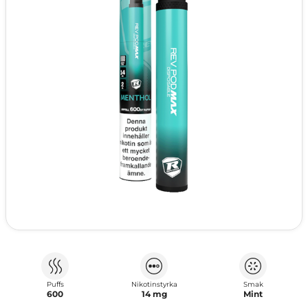
Puffs
Nikotinstyrka
Smak
600
14 mg
Mint