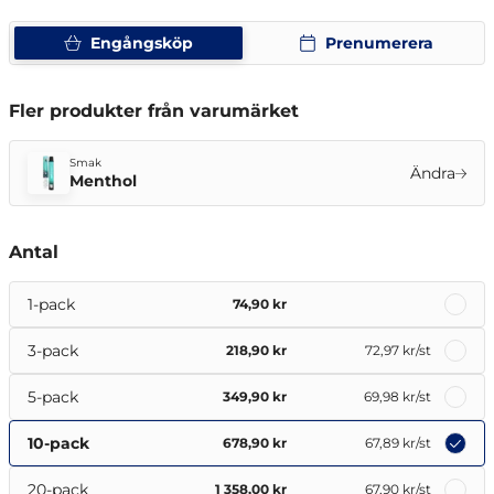
Engångsköp
Prenumerera
Fler produkter från varumärket
Smak
Ändra
Menthol
Antal
1-pack
74,90 kr
3-pack
218,90 kr
72,97 kr
/st
5-pack
349,90 kr
69,98 kr
/st
10-pack
678,90 kr
67,89 kr
/st
20-pack
1 358,00 kr
67,90 kr
/st