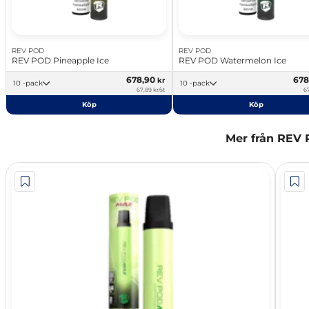
REV POD
REV POD
REV POD Pineapple Ice
REV POD Watermelon Ice
678,90
678
kr
10 -pack
10 -pack
67,89 kr/st
67
Köp
Köp
Mer från REV