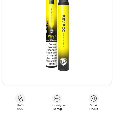
Puffs
Nikotinstyrka
Smak
600
10 mg
Frukt