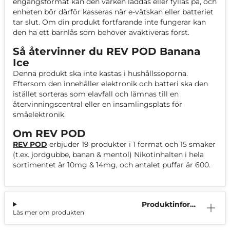
engångsformat kan den varken laddas eller fyllas på, och
enheten bör därför kasseras när e-vätskan eller batteriet
tar slut. Om din produkt fortfarande inte fungerar kan
den ha ett barnlås som behöver avaktiveras först.
Så återvinner du REV POD Banana
Ice
Denna produkt ska inte kastas i hushållssoporna.
Eftersom den innehåller elektronik och batteri ska den
istället sorteras som elavfall och lämnas till en
återvinningscentral eller en insamlingsplats för
småelektronik.
Om REV POD
REV POD
erbjuder 19 produkter i 1 format och 15 smaker
(t.ex. jordgubbe, banan & mentol) Nikotinhalten i hela
sortimentet är 10mg & 14mg, och antalet puffar är 600.
Produktinform
Läs mer om produkten
ation