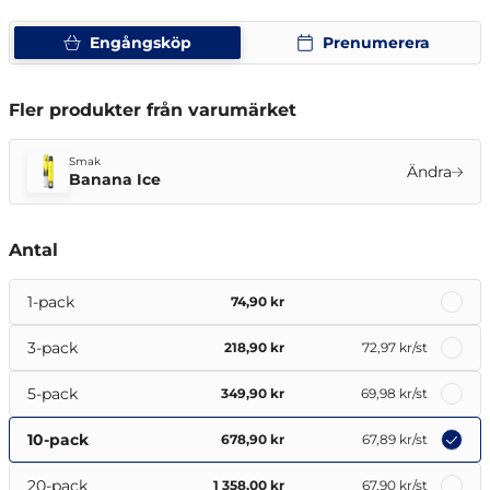
Engångsköp
Prenumerera
Fler produkter från varumärket
Smak
Ändra
Banana Ice
Antal
1-pack
74,90 kr
3-pack
218,90 kr
72,97 kr
/st
5-pack
349,90 kr
69,98 kr
/st
10-pack
678,90 kr
67,89 kr
/st
20-pack
1 358,00 kr
67,90 kr
/st