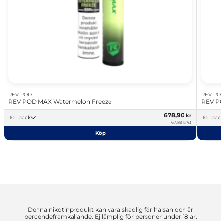
REV POD
REV P
REV POD MAX Watermelon Freeze
REV P
678,90
kr
10 -pack
10 -pa
67,89 kr/st
Köp
Denna nikotinprodukt kan vara skadlig för hälsan och är
beroendeframkallande. Ej lämplig för personer under 18 år.