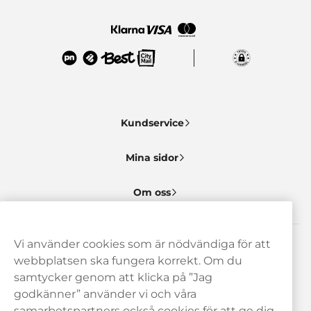
Kundservice
Mina sidor
Om oss
Vi använder cookies som är nödvändiga för att
Behöver du hjälp? Kontakta oss gärna!
webbplatsen ska fungera korrekt. Om du
samtycker genom att klicka på ”Jag
hej@haypp.com
godkänner” använder vi och våra
08 517 910 97
samarbetspartners också cookies för att ge dig