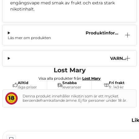
engångsvape med smak av frukt och extra stark
nikotinhalt.
Produktinform
Läs mer om produkten
ation
VARNI
NG
Lost Mary
Visa alla produkter från
Lost Mary
Alltid
Snabba
Fri frakt
låga priser
leveranser
fr. 149 kr
Denna produkt innehåller nikotin som är ett mycket
beroendeframkallande ämne. Ej för personer under 18 år.
Li