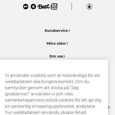
Kundservice
Mina sidor
Om oss
Vi använder cookies som är nödvändiga för att
Behöver du hjälp? Kontakta oss gärna!
webbplatsen ska fungera korrekt. Om du
samtycker genom att klicka på ”Jag
hej@haypp.com
godkänner” använder vi och våra
08 517 910 97
samarbetspartners också cookies för att ge dig
en personlig shoppingupplevelse, analysera
Mån-Tor 8.00-17.00 | Fre 9.00-17.00 | (Lunchstängt må-fre 12-
13)
hur webbplatsen används, skapa riktad