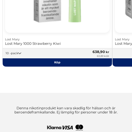
Lost Mary
Lost Mary
Lost Mary 1000 Strawberry Kiwi
Lost Mary
638,90
kr
10 -pack
63,89 kr/st
Köp
Denna nikotinprodukt kan vara skadlig för hälsan och är
beroendeframkallande. Ej lämplig för personer under 18 år.