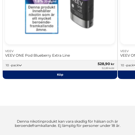
VEEV
VEEV
VEEV ONE Pod Blueberry Extra Line
VEEV ON
528,90
kr
10 -pack
10 -pack
52,89 kr/st
Köp
Denna nikotinprodukt kan vara skadlig för hälsan och är
beroendeframkallande. Ej lämplig för personer under 18 år.