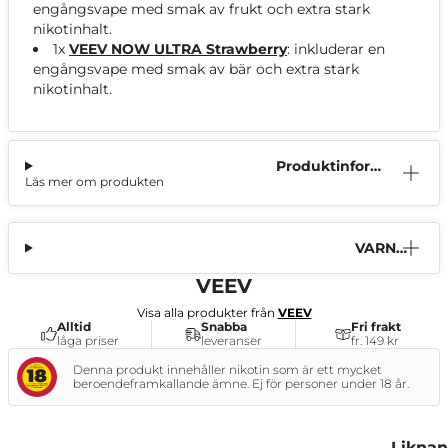
engångsvape med smak av frukt och extra stark
nikotinhalt.
1x
VEEV NOW ULTRA Strawberry
: inkluderar en
engångsvape med smak av bär och extra stark
nikotinhalt.
Produktinform
Läs mer om produkten
ation
VARNI
NG
VEEV
Visa alla produkter från
VEEV
Alltid
Snabba
Fri frakt
låga priser
leveranser
fr. 149 kr
Denna produkt innehåller nikotin som är ett mycket
beroendeframkallande ämne. Ej för personer under 18 år.
Liknan