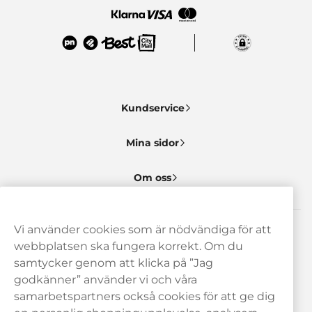
Kundservice
Mina sidor
Om oss
Vi använder cookies som är nödvändiga för att
Behöver du hjälp? Kontakta oss gärna!
webbplatsen ska fungera korrekt. Om du
samtycker genom att klicka på ”Jag
hej@haypp.com
godkänner” använder vi och våra
08 517 910 97
samarbetspartners också cookies för att ge dig