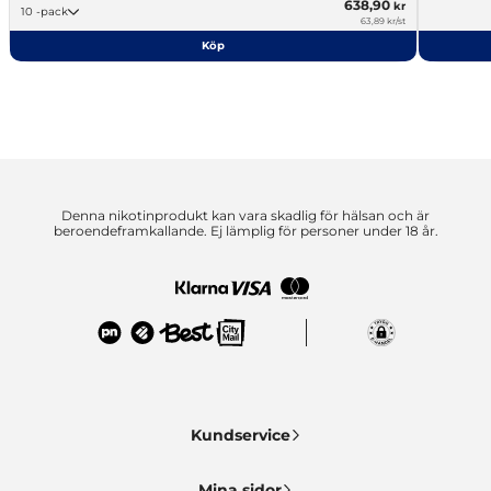
638,90
kr
10 -pack
63,89 kr/st
Köp
Denna nikotinprodukt kan vara skadlig för hälsan och är
beroendeframkallande. Ej lämplig för personer under 18 år.
Kundservice
Mina sidor