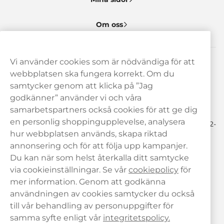
Om oss
Vi använder cookies som är nödvändiga för att
Behöver du hjälp? Kontakta oss gärna!
webbplatsen ska fungera korrekt. Om du
samtycker genom att klicka på ”Jag
hej@haypp.com
godkänner” använder vi och våra
08 517 910 97
samarbetspartners också cookies för att ge dig
en personlig shoppingupplevelse, analysera
Mån-Tor 8.00-17.00 | Fre 9.00-17.00 | (Lunchstängt må-fre 12-
13)
hur webbplatsen används, skapa riktad
annonsering och för att följa upp kampanjer.
Du kan när som helst återkalla ditt samtycke
via cookieinställningar. Se vår
cookiepolicy
för
mer information. Genom att godkänna
användningen av cookies samtycker du också
till vår behandling av personuppgifter för
samma syfte enligt vår
integritetspolicy.