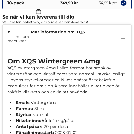
10-pack
349,90 kr
34,99 kr
/st
Se när vi kan leverera till dig
Välj mellan paketbox, ombud eller hemleverans!
Mer information om XQS
Läs mer om
Wintergreen 4mg
produkten
Om XQS Wintergreen 4mg
XQS Wintergreen 4mg i slim-format har smak av
vintergröna och klassificeras som normal i styrka, enligt
Haypps styrkekategorier. Nikotinpåsar är tobaksfria
produkter för oralt bruk som innehåller nikotin och är
rökfria, diskreta och enkla att använda.
Smak:
Vintergröna
Format:
Slim
Styrka:
Normal
Nikotininnehåll:
4 mg/påse
Antal påsar:
20 per dosa
Försäljningsstart:
2023-07-02