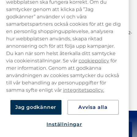
webbplatsen ska fungera korrekt. Om du
samtycker genom att klicka på ”Jag
hej@haypp.com
godkänner” använder vi och våra
08 517 910 97
samarbetspartners också cookies för att ge dig
en personlig shoppingupplevelse, analysera
Mån-Tor 8.00-17.00 | Fre 9.00-17.00 | (Lunchstängt må-fre 12-
13)
hur webbplatsen används, skapa riktad
annonsering och för att följa upp kampanjer.
Du kan när som helst återkalla ditt samtycke
via cookieinställningar. Se vår
cookiepolicy
för
mer information. Genom att godkänna
användningen av cookies samtycker du också
till vår behandling av personuppgifter för
samma syfte enligt vår
integritetspolicy.
Jag godkänner
Avvisa alla
Inställningar
349,90 kr
Köp
10-pack
Copyright © Haypp SE