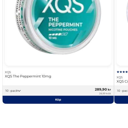
XQS
XQS The Peppermint 10mg
XQS
XQS Ci
289,90
kr
10 -pack
10 -pa
28,99 kr/st
Köp