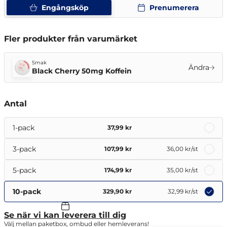
Engångsköp
Prenumerera
Fler produkter från varumärket
Smak
Ändra
Black Cherry 50mg Koffein
Antal
1-pack
37,99 kr
3-pack
107,99 kr
36,00 kr
/st
5-pack
174,99 kr
35,00 kr
/st
10-pack
329,90 kr
32,99 kr
/st
Se när vi kan leverera till dig
Välj mellan paketbox, ombud eller hemleverans!