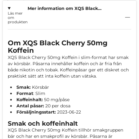
Mer information om XQS Black
Läs mer
Cherry 50mg Koffein
om
produkten
Om XQS Black Cherry 50mg
Koffein
XQS Black Cherry 50mg Koffein i slim-format har smak
av körsbär. Påsarna innehåller koffein och är fria från
både nikotin och tobak. Koffeinpåsar ger ett diskret och
praktiskt sätt att inta koffein utan vätska.
Smak:
Körsbär
Format
: Slim
Koffeinhalt:
50 mg/påse
Antal påsar:
20 per dosa
Försäljningsstart:
2023-06-22
Smak och koffeinhalt
XQS Black Cherry 50mg Koffein tillhör smakgruppen
bär och har en smakprofil av körsbär. Påsarna är