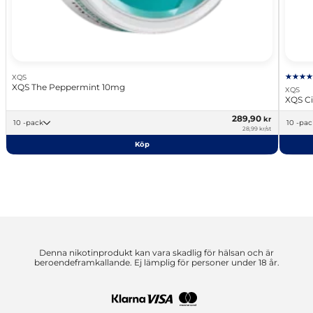
XQS
XQS The Peppermint 10mg
XQS
XQS Ci
289,90
kr
10 -pack
10 -pa
28,99 kr/st
Köp
Denna nikotinprodukt kan vara skadlig för hälsan och är
beroendeframkallande. Ej lämplig för personer under 18 år.