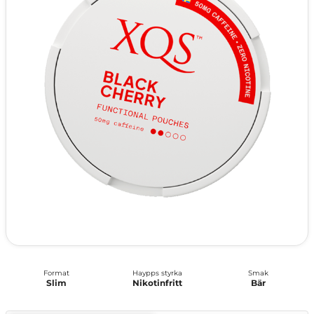
Format
Haypps styrka
Smak
Slim
Nikotinfritt
Bär