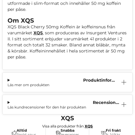
utformade i slim-format och innehåller 50 mg koffein
per påse.
Om XQS
XQS Black Cherry 50mg Koffein är koffeinsnus från
varumärket
XQS
, som produceras av Insurgent Ventures
II. I sitt sortiment erbjuder varumärket 41 produkter i 2
format och totalt 32 smaker. Bland annat blåbär, mynta
& körsbär. Koffeininnehållet i hela sortimentet är 50 mg
per påse.
Produktinform
Läs mer om produkten
ation
Recensioner
Läs kundrecensioner för den här produkten
(0)
XQS
Visa alla produkter från
XQS
Alltid
Snabba
Fri frakt
färskt snus
leveranser
fr. 149 kr