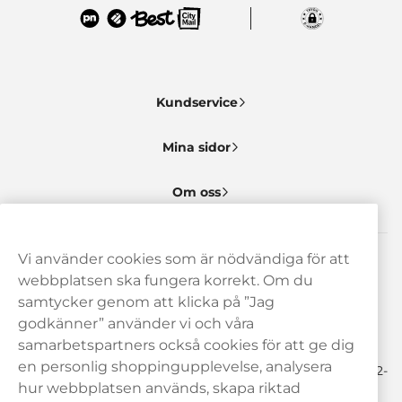
Kundservice
Mina sidor
Om oss
Vi använder cookies som är nödvändiga för att
Behöver du hjälp? Kontakta oss gärna!
webbplatsen ska fungera korrekt. Om du
samtycker genom att klicka på ”Jag
hej@haypp.com
godkänner” använder vi och våra
08 517 910 97
samarbetspartners också cookies för att ge dig
en personlig shoppingupplevelse, analysera
Mån-Tor 8.00-17.00 | Fre 9.00-17.00 | (Lunchstängt må-fre 12-
13)
hur webbplatsen används, skapa riktad