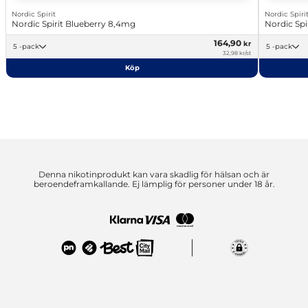
Nordic Spirit
Nordic Spiri
Nordic Spirit Blueberry 8,4mg
Nordic Spi
164,90
kr
5 -pack
5 -pack
32,98 kr/st
Köp
Denna nikotinprodukt kan vara skadlig för hälsan och är
beroendeframkallande. Ej lämplig för personer under 18 år.