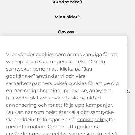
Kundservice
Mina sidor
Om oss
Vi använder cookies som är nödvändiga för att
Behöver du hjälp? Kontakta oss gärna!
webbplatsen ska fungera korrekt. Om du
samtycker genom att klicka på ”Jag
hej@haypp.com
godkänner” använder vi och våra
08 517 910 97
samarbetspartners också cookies för att ge dig
en personlig shoppingupplevelse, analysera
Mån-Tor 8.00-17.00 | Fre 9.00-17.00 | (Lunchstängt må-fre 12-
13)
hur webbplatsen används, skapa riktad
annonsering och för att följa upp kampanjer.
Du kan när som helst återkalla ditt samtycke
via cookieinställningar. Se vår
cookiepolicy
för
mer information. Genom att godkänna
användningen av cookies samtycker du också