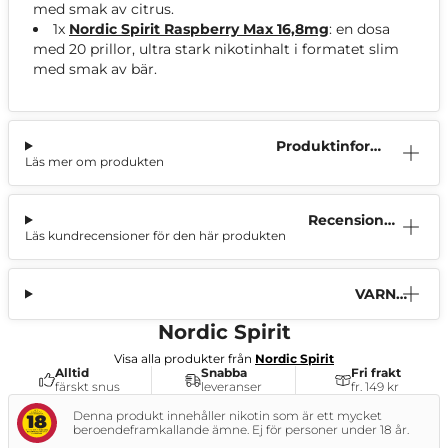
med smak av citrus.
1x
Nordic Spirit Raspberry Max 16,8mg
: en dosa
med 20 prillor, ultra stark nikotinhalt i formatet slim
med smak av bär.
Produktinform
Läs mer om produkten
ation
Recensioner
Läs kundrecensioner för den här produkten
(0)
VARNI
NG
Nordic Spirit
Visa alla produkter från
Nordic Spirit
Alltid
Snabba
Fri frakt
färskt snus
leveranser
fr. 149 kr
Denna produkt innehåller nikotin som är ett mycket
beroendeframkallande ämne. Ej för personer under 18 år.