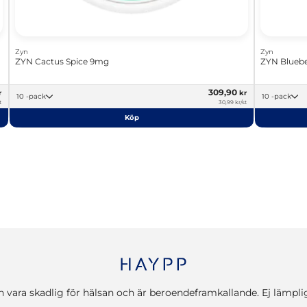
Zyn
Zyn
ZYN Cactus Spice 9mg
ZYN Bluebe
309,90
r
kr
10 -pack
10 -pack
t
30,99 kr/st
Köp
vara skadlig för hälsan och är beroendeframkallande. Ej lämplig