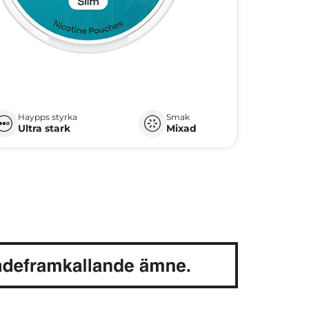
Haypps styrka
Smak
Ultra stark
Mixad