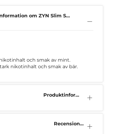
information om ZYN Slim S5
d 2p
k nikotinhalt och smak av mint.
 stark nikotinhalt och smak av bär.
Produktinform
ation
Recensioner
(0)