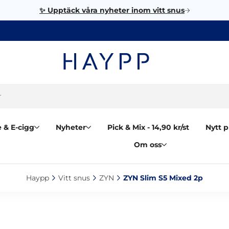
✨ Upptäck våra nyheter inom vitt snus
 & E-cigg
Nyheter
Pick & Mix - 14,90 kr/st
Nytt p
Om oss
Haypp‎
Vitt snus‎
ZYN‎
ZYN Slim S5 Mixed 2p‎