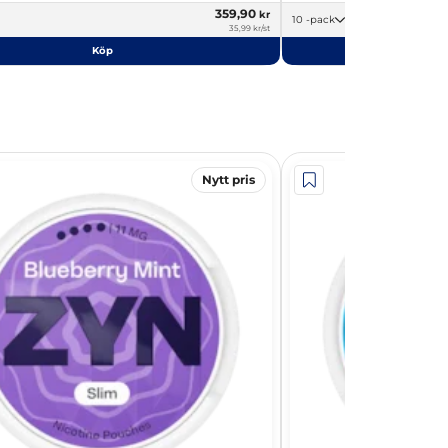
359,90
kr
10 -pack
35,99 kr/st
Köp
Nytt pris