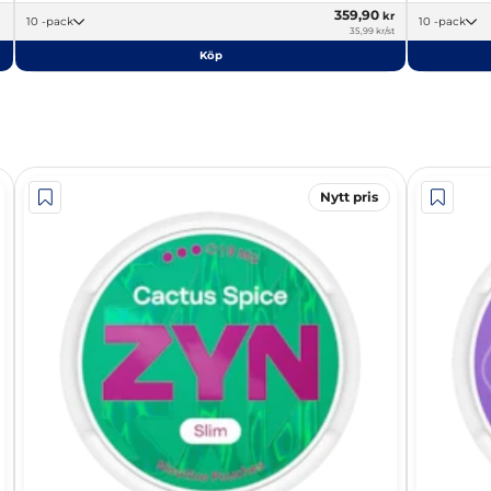
359,90
kr
10 -pack
10 -pack
35,99 kr/st
Köp
Nytt pris