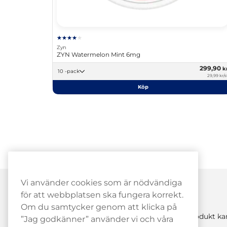
Zyn
ZYN Watermelon Mint 6mg
299,90
k
10 -pack
29,99 kr/s
Köp
Vi använder cookies som är nödvändiga
för att webbplatsen ska fungera korrekt.
Om du samtycker genom att klicka på
Denna nikotinprodukt kan 
”Jag godkänner” använder vi och våra