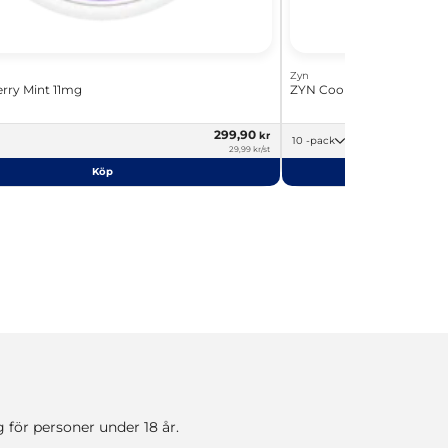
Zyn
rry Mint 11mg
ZYN Cool Mint 9mg
299,90
kr
10 -pack
29,99 kr/st
Köp
 för personer under 18 år.