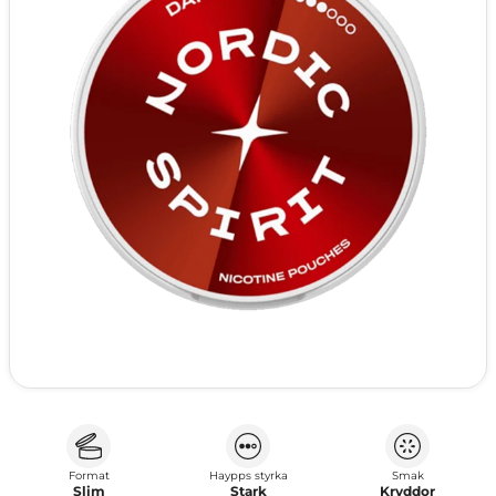
Format
Haypps styrka
Smak
Slim
Stark
Kryddor