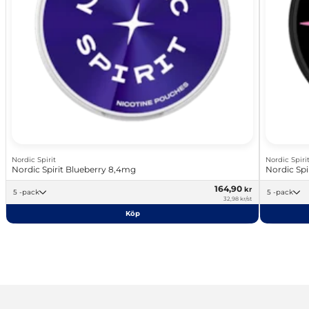
Nordic Spirit
Nordic Spiri
Nordic Spirit Blueberry 8,4mg
Nordic Spi
164,90
kr
5 -pack
5 -pack
32,98 kr/st
Köp