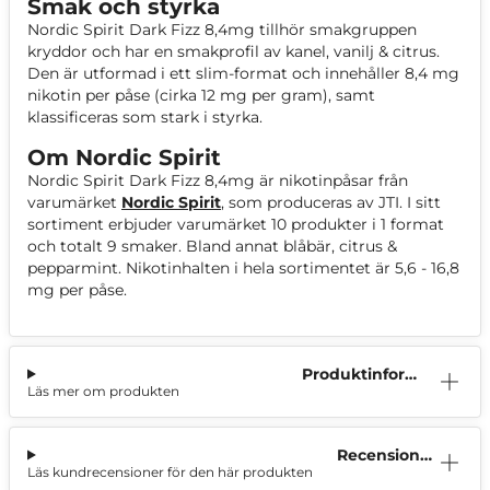
Smak och styrka
Nordic Spirit Dark Fizz 8,4mg tillhör smakgruppen
kryddor och har en smakprofil av kanel, vanilj & citrus.
Den är utformad i ett slim-format och innehåller 8,4 mg
nikotin per påse (cirka 12 mg per gram), samt
klassificeras som stark i styrka.
Om Nordic Spirit
Nordic Spirit Dark Fizz 8,4mg är nikotinpåsar från
varumärket
Nordic Spirit
, som produceras av JTI. I sitt
sortiment erbjuder varumärket 10 produkter i 1 format
och totalt 9 smaker. Bland annat blåbär, citrus &
pepparmint. Nikotinhalten i hela sortimentet är 5,6 - 16,8
mg per påse.
Produktinform
Läs mer om produkten
ation
Recensioner
Läs kundrecensioner för den här produkten
(0)