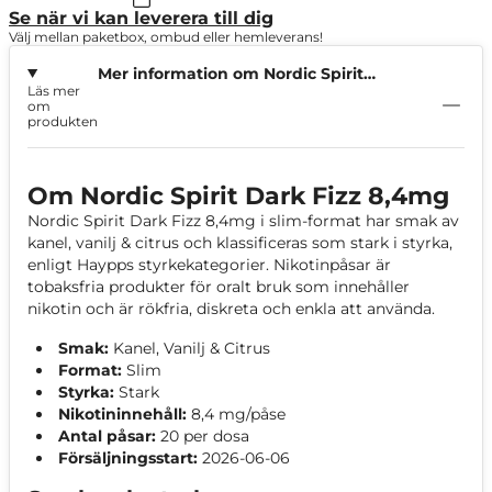
Se när vi kan leverera till dig
Välj mellan paketbox, ombud eller hemleverans!
Mer information om Nordic Spirit
Läs mer
Dark Fizz 8,4mg
om
produkten
Om Nordic Spirit Dark Fizz 8,4mg
Nordic Spirit Dark Fizz 8,4mg i slim-format har smak av
kanel, vanilj & citrus och klassificeras som stark i styrka,
enligt Haypps styrkekategorier. Nikotinpåsar är
tobaksfria produkter för oralt bruk som innehåller
nikotin och är rökfria, diskreta och enkla att använda.
Smak:
Kanel, Vanilj & Citrus
Format:
Slim
Styrka:
Stark
Nikotininnehåll:
8,4 mg/påse
Antal påsar:
20 per dosa
Försäljningsstart:
2026-06-06