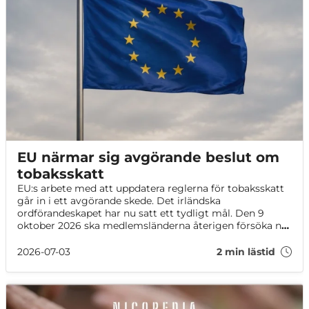
EU närmar sig avgörande beslut om
tobaksskatt
EU:s arbete med att uppdatera reglerna för tobaksskatt
går in i ett avgörande skede. Det irländska
ordförandeskapet har nu satt ett tydligt mål. Den 9
oktober 2026 ska medlemsländerna återigen försöka nå
en politisk överenskommelse om det omstridda
lagpaketet. Beskedet kommer efter månader av låsta
2026-07-03
2 min lästid
förhandlingar och djupa motsättningar.