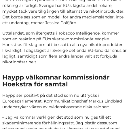
rökning är farligt. Sverige har EU:s lägsta andel rökare,
mycket tack vare tillgången till alternativa nikotinprodukter.
Det borde ses som en modell för andra medlemsländer, inte
ett undantag, menar Jessica Polfjärd.
Uttalandet, som återgetts i Tobacco Intelligence, kommer
som en reaktion på EU:s skattekommissionär Wopke
Hoekstras förslag om att beskatta alla nya nikotinprodukter
likvärdigt. I dagsläget är Sverige det enda EU-land där snus är
lagligt, samtidigt som flera andra länder valt att förbjuda
nikotinpåsar helt.
Haypp välkomnar kommissionär
Hoekstra för samtal
Haypp ser positivt på det stöd som nu uttrycks i
Europaparlamentet. Kommunikationschef Markus Lindblad
understryker vikten av evidensbaserade diskussioner:
– Jag välkomnar verkligen det stöd som nu ges till ett
skademinimerande förhållningssätt. Jag bistår dessutom
gärna med underlag och deltar i konstruktiva samtal med