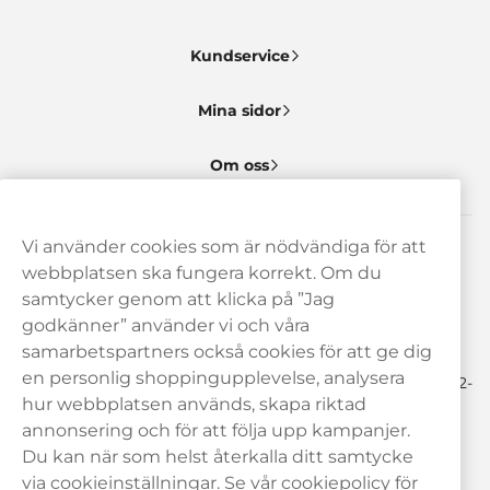
Kundservice
Mina sidor
Om oss
Vi använder cookies som är nödvändiga för att
Behöver du hjälp? Kontakta oss gärna!
webbplatsen ska fungera korrekt. Om du
samtycker genom att klicka på ”Jag
hej@haypp.com
godkänner” använder vi och våra
08 517 910 97
samarbetspartners också cookies för att ge dig
en personlig shoppingupplevelse, analysera
Mån-Tor 8.00-17.00 | Fre 9.00-17.00 | (Lunchstängt må-fre 12-
13)
hur webbplatsen används, skapa riktad
annonsering och för att följa upp kampanjer.
Du kan när som helst återkalla ditt samtycke
via cookieinställningar. Se vår
cookiepolicy
för