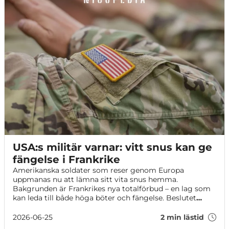
USA:s militär varnar: vitt snus kan ge
fängelse i Frankrike
Amerikanska soldater som reser genom Europa
uppmanas nu att lämna sitt vita snus hemma.
Bakgrunden är Frankrikes nya totalförbud – en lag som
kan leda till både höga böter och fängelse. Beslutet
väcker kritik från Sverige och andra länder som driver en
mer riskbaserad syn på nikotin.
2026-06-25
2 min lästid