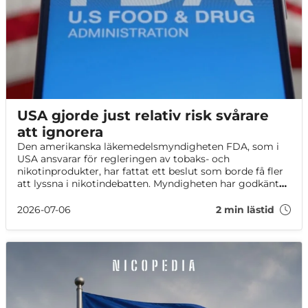
USA gjorde just relativ risk svårare
att ignorera
Den amerikanska läkemedelsmyndigheten FDA, som i
USA ansvarar för regleringen av tobaks- och
nikotinprodukter, har fattat ett beslut som borde få fler
att lyssna i nikotindebatten. Myndigheten har godkänt
ett modifierat riskpåstående för 20 ZYN nikotinpåsar i
USA.
2026-07-06
2 min lästid