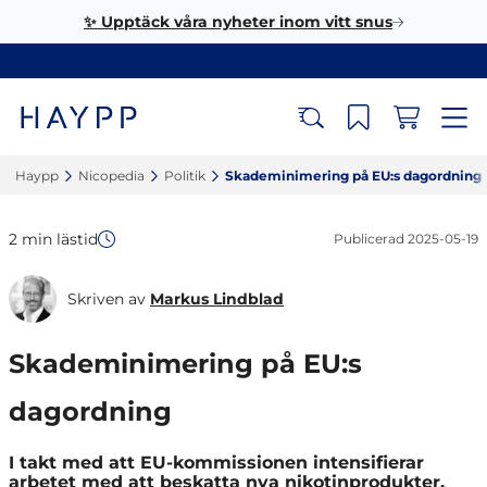
✨ Upptäck våra nyheter inom vitt snus
Haypp‎
Nicopedia‎
Politik‎
Skademinimering på EU:s dagordning‎
2 min lästid
Publicerad
2025-05-19
Skriven av
Markus Lindblad
Skademinimering på EU:s
dagordning
I takt med att EU-kommissionen intensifierar
arbetet med att beskatta nya nikotinprodukter,