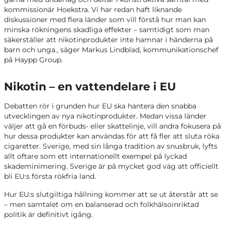
kommissionär Hoekstra. Vi har redan haft liknande
diskussioner med flera länder som vill förstå hur man kan
minska rökningens skadliga effekter – samtidigt som man
säkerställer att nikotinprodukter inte hamnar i händerna på
barn och unga., säger Markus Lindblad, kommunikationschef
på Haypp Group.
Nikotin – en vattendelare i EU
Debatten rör i grunden hur EU ska hantera den snabba
utvecklingen av nya nikotinprodukter. Medan vissa länder
väljer att gå en förbuds- eller skattelinje, vill andra fokusera på
hur dessa produkter kan användas för att få fler att sluta röka
cigaretter. Sverige, med sin långa tradition av snusbruk, lyfts
allt oftare som ett internationellt exempel på lyckad
skademinimering. Sverige är på mycket god väg att officiellt
bli EU:s första rökfria land.
Hur EU:s slutgiltiga hållning kommer att se ut återstår att se
– men samtalet om en balanserad och folkhälsoinriktad
politik är definitivt igång.