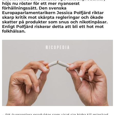
höjs nu röster för ett mer nyanserat
förhållningssätt. Den svenska
Europaparlamentarikern Jessica Polfjärd riktar
skarp kritik mot skärpta regleringar och ökade
skatter på produkter som snus och nikotinpåsar.
Enligt Polfjärd riskerar detta att bli ett hot mot
folkhälsan.
– Att överreglera produkter som visat sig bidra till minskad