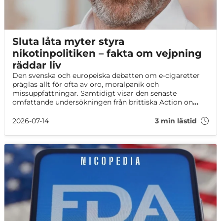
Sluta låta myter styra
nikotinpolitiken – fakta om vejpning
räddar liv
Den svenska och europeiska debatten om e-cigaretter
präglas allt för ofta av oro, moralpanik och
missuppfattningar. Samtidigt visar den senaste
omfattande undersökningen från brittiska Action on
Smoking and Health (ASH) att verkligheten ser betydligt
mer nyanserad ut. Rapporten omfattar över 13 000
2026-07-14
3 min lästid
vuxna britter och ger ett av de mest detaljerade
underlagen vi har om användningen av e-cigaretter
bland vuxna (ASH, 2026). Det kanske viktigaste
resultatet är detta: vejpning används i huvudsak av
människor som röker eller har rökt. Av de cirka 5,5
miljoner vuxna britter som använder e-cigaretter är 60
procent före detta rökare och 32 procent fortfarande
rökare. Endast 8 procent har aldrig rökt (ASH, 2026).
Detta borde förändra hela utgångspunkten för debatten.