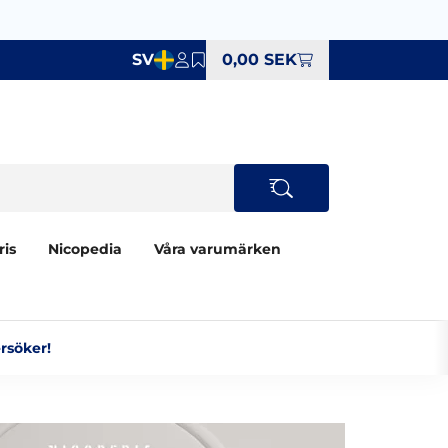
SV
0,00 SEK
ris
Nicopedia
Våra varumärken
söker!‎