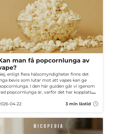
Kan man få popcornlunga av
vape?
Nej, enligt flera hälsomyndigheter finns det
inga bevis som lutar mot att vapes kan ge
popcornlunga. I den här guiden går vi igenom
vad popcornlunga är, varför det har kopplats
till vaping och vad forskningen faktiskt säger
2026-04-22
3 min lästid
idag.