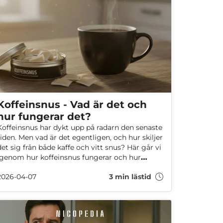
Koffeinsnus - Vad är det och
hur fungerar det?
Koffeinsnus har dykt upp på radarn den senaste
tiden. Men vad är det egentligen, och hur skiljer
det sig från både kaffe och vitt snus? Här går vi
igenom hur koffeinsnus fungerar och hur
mycket koffein det innehåller.
2026-04-07
3 min lästid