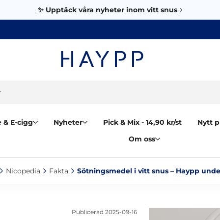
✨ Upptäck våra nyheter inom vitt snus
 & E-cigg
Nyheter
Pick & Mix - 14,90 kr/st
Nytt p
Om oss
Nicopedia‎
Fakta‎
Sötningsmedel i vitt snus – Haypp under
Publicerad
2025-09-16