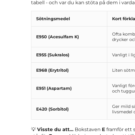
tabell - och var du kan stöta på dem i vard
Sötningsmedel
Kort förkl
Ofta kombi
E950 (Acesulfam K)
drycker och
E955 (Sukralos)
Vanligt i li
E968 (Erytritol)
Liten sötm
Vanligt fö
E951 (Aspartam)
och tugg
Ger mild s
E420 (Sorbitol)
livsmedel 
💡
Visste du att…
Bokstaven
E
framför ett