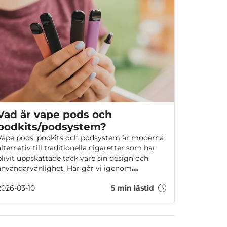
Vad är vape pods och
podkits/podsystem?
Vape pods, podkits och podsystem är moderna
alternativ till traditionella cigaretter som har
blivit uppskattade tack vare sin design och
användarvänlighet. Här går vi igenom
grunderna kring vape pods och
2026-03-10
5 min lästid
podkits/podsystem, från deras fördelar och
nackdelar till hur de används och vilka regler
som gäller.