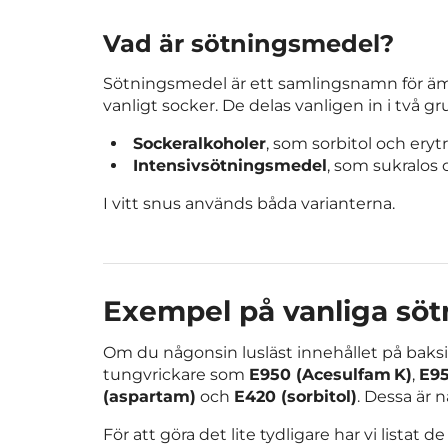
Vad är sötningsmedel?
Sötningsmedel är ett samlingsnamn för ämne
vanligt socker. De delas vanligen in i två gr
Sockeralkoholer
, som sorbitol och erytri
Intensivsötningsmedel
, som sukralos
I vitt snus används båda varianterna.
Exempel på vanliga sötn
Om du någonsin lusläst innehållet på baksi
tungvrickare som
E950 (Acesulfam K)
,
E95
(aspartam)
och
E420 (sorbitol)
. Dessa är
För att göra det lite tydligare har vi listat 