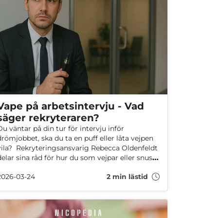
Vape på arbetsintervju - Vad
säger rekryteraren?
Du väntar på din tur för intervju inför
drömjobbet, ska du ta en puff eller låta vejpen
vila? Rekryteringsansvarig Rebecca Oldenfeldt
delar sina råd för hur du som vejpar eller snusar
håller det professionellt - lämna vejpen!
2026-03-24
2 min lästid