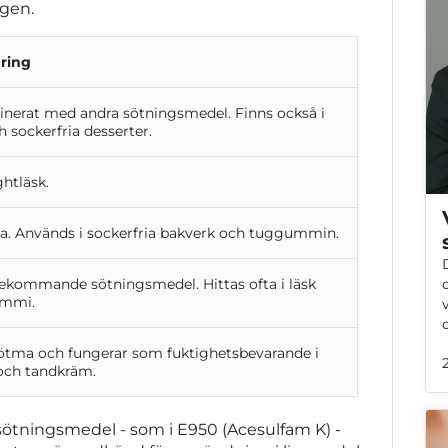
agen.
aring
nerat med andra sötningsmedel. Finns också i
 sockerfria desserter.
ghtläsk.
a. Används i sockerfria bakverk och tuggummin.
rekommande sötningsmedel. Hittas ofta i läsk
ummi.
ötma och fungerar som fuktighetsbevarande i
och tandkräm.
 sötningsmedel - som i
E950 (Acesulfam K)
-