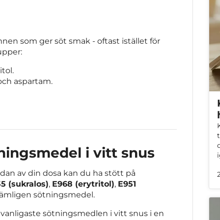
n som ger söt smak - oftast istället för
upper:
tol.
 och aspartam.
ingsmedel i vitt snus
dan av din dosa kan du ha stött på
5 (sukralos)
,
E968 (erytritol)
,
E951
 nämligen sötningsmedel.
de vanligaste sötningsmedlen i vitt snus i en