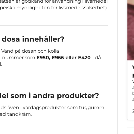
lsatsen är godkänd för användning i livsmedel
peiska myndigheten för livsmedelssäkerhet).
 dosa innehåller?
s? Vänd på dosan och kolla
er E-nummer som
E950, E955 eller E420
- då
.
l som i andra produkter?
änds även i vardagsprodukter som tuggummi,
 med tandkräm.