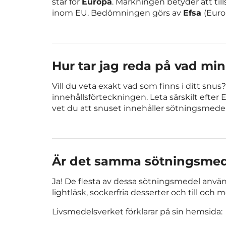
står för
Europa
. Märkningen betyder att til
inom EU. Bedömningen görs av
Efsa
(Euro
Hur tar jag reda på vad min
Vill du veta exakt vad som finns i ditt snu
innehållsförteckningen. Leta särskilt eft
vet du att snuset innehåller sötningsmedel
Är det samma sötningsmede
Ja! De flesta av dessa sötningsmedel anv
lightläsk, sockerfria desserter och till och
Livsmedelsverket förklarar på sin hemsida: