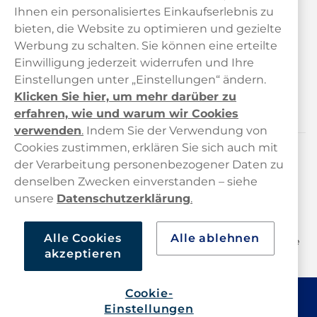
Ihnen ein personalisiertes Einkaufserlebnis zu
bieten, die Website zu optimieren und gezielte
Kundendienst
Werbung zu schalten. Sie können eine erteilte
Einwilligung jederzeit widerrufen und Ihre
Links
Einstellungen unter „Einstellungen“ ändern.
Klicken Sie hier, um mehr darüber zu
Über uns
erfahren, wie und warum wir Cookies
verwenden
.
Indem Sie der Verwendung von
Cookies zustimmen, erklären Sie sich auch mit
der Verarbeitung personenbezogener Daten zu
Kontaktiere uns!
denselben Zwecken einverstanden – siehe
hallo@haypp.com
unsere
Datenschutzerklärung
.
+498001800722
Alle Cookies
Alle ablehnen
Mo/Di/Fr: 09–17 Uhr (Pause 12–13) Mi/Do: 10–19 Uhr (Pause
akzeptieren
14–15)
Cookie-
Einstellungen