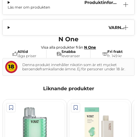
Produktinform
Läs mer om produkten
ation
VARNI
NG
N One
Visa alla produkter från
N One
Alltid
Snabba
Fri frakt
låga priser
leveranser
fr. 149 kr
Denna produkt innehåller nikotin som är ett mycket
beroendeframkallande ämne. Ej för personer under 18 år.
Liknande produkter