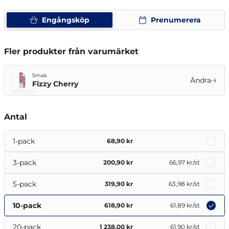
Engångsköp
Prenumerera
Fler produkter från varumärket
Smak
Ändra
Fizzy Cherry
Antal
1-pack
68,90 kr
3-pack
200,90 kr
66,97 kr
/st
5-pack
319,90 kr
63,98 kr
/st
10-pack
618,90 kr
61,89 kr
/st
20-pack
1 238,00 kr
61,90 kr
/st