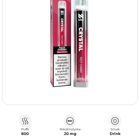
Puffs
Nikotinstyrka
Smak
800
20 mg
Drink