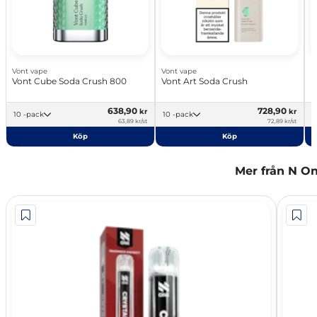
Vont vape
Vont vape
E
Vont Cube Soda Crush 800
Vont Art Soda Crush
E
638,90
728,90
kr
kr
10 -pack
10 -pack
63,89 kr/st
72,89 kr/st
Köp
Köp
Mer från N O