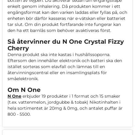
botten av vejpen. Du aktiverar sedan din engångsvape
enkelt genom inhalering. Då produkten kommer i ett
engångsformat kan den varken laddas eller fyllas på, och
enheten bör därför kasseras när e-vätskan eller batteriet
tar slut. Om din produkt fortfarande inte fungerar kan
den ha ett barnlås som behöver avaktiveras först.
Så återvinner du N One Crystal Fizzy
Cherry
Denna produkt ska inte kastas i hushållssoporna.
Eftersom den innehåller elektronik och batteri ska den
istället sorteras som elavfall och lämnas till en
återvinningscentral eller en insamlingsplats för
småelektronik.
Om N One
N One
erbjuder 19 produkter i 1 format och 15 smaker
(t.ex. vattenmelon, jordgubbe & tobak) Nikotinhalten i
hela sortimentet är 20mg & 0mg, och antalet puffar är
800 - 5500.