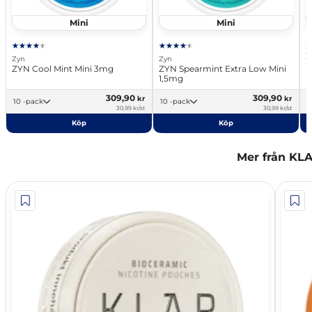
Mini
Mini
Z
Z
Zyn
Zyn
ZYN Cool Mint Mini 3mg
ZYN Spearmint Extra Low Mini
1,5mg
309,90
309,90
kr
kr
10 -pack
10 -pack
30,99 kr/st
30,99 kr/st
Köp
Köp
Mer från KL