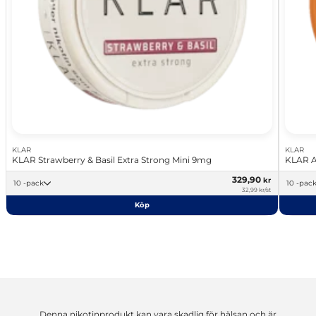
KLAR
KLAR
KLAR Strawberry & Basil Extra Strong Mini 9mg
KLAR A
329,90
kr
10 -pack
10 -pac
32,99 kr/st
Köp
Denna nikotinprodukt kan vara skadlig för hälsan och är