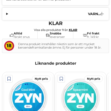
(0)
VARNI
NG
KLAR
Visa alla produkter från
KLAR
Alltid
Snabba
Fri frakt
färskt snus
leveranser
fr. 149 kr
Denna produkt innehåller nikotin som är ett mycket
beroendeframkallande ämne. Ej för personer under 18 år.
Liknande produkter
Nytt pris
Nytt pris