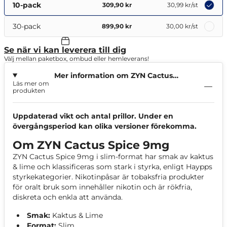
10-pack
309,90 kr
30,99 kr
/st
30-pack
899,90 kr
30,00 kr
/st
Se när vi kan leverera till dig
Välj mellan paketbox, ombud eller hemleverans!
Mer information om ZYN Cactus
Läs mer om
Spice 9mg
produkten
Uppdaterad vikt och antal prillor. Under en
övergångsperiod kan olika versioner förekomma.
Om ZYN Cactus Spice 9mg
ZYN Cactus Spice 9mg i slim-format har smak av kaktus
& lime och klassificeras som stark i styrka, enligt Haypps
styrkekategorier. Nikotinpåsar är tobaksfria produkter
för oralt bruk som innehåller nikotin och är rökfria,
diskreta och enkla att använda.
Smak:
Kaktus & Lime
Format:
Slim