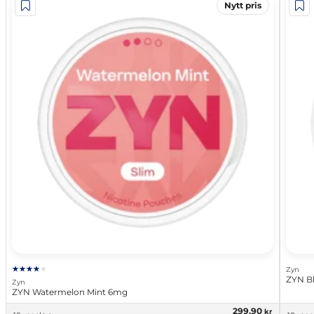
Nytt pris
Zyn
ZYN Bl
Zyn
ZYN Watermelon Mint 6mg
299,90
kr