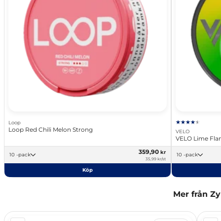
Loop
Loop Red Chili Melon Strong
VELO
VELO Lime Fl
359,90
kr
10 -pack
10 -pack
35,99 kr/st
Köp
Mer från Z