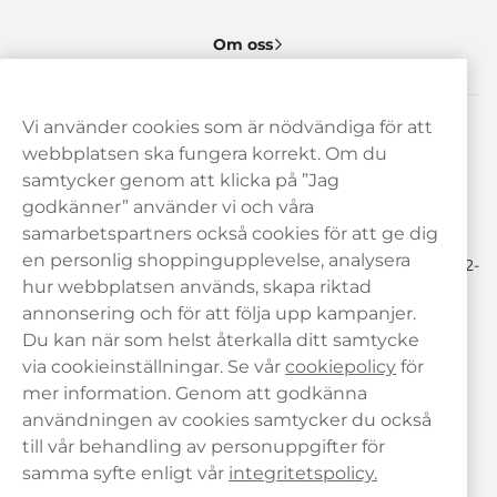
Om oss
Vi använder cookies som är nödvändiga för att
Behöver du hjälp? Kontakta oss gärna!
webbplatsen ska fungera korrekt. Om du
samtycker genom att klicka på ”Jag
hej@haypp.com
godkänner” använder vi och våra
08 517 910 97
samarbetspartners också cookies för att ge dig
en personlig shoppingupplevelse, analysera
Mån-Tor 8.00-17.00 | Fre 9.00-17.00 | (Lunchstängt må-fre 12-
13)
hur webbplatsen används, skapa riktad
annonsering och för att följa upp kampanjer.
Du kan när som helst återkalla ditt samtycke
via cookieinställningar. Se vår
cookiepolicy
för
mer information. Genom att godkänna
användningen av cookies samtycker du också
till vår behandling av personuppgifter för
samma syfte enligt vår
integritetspolicy.