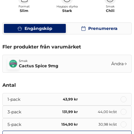
Format
Haypps styrka
Smak
Slim
Stark
Chili
Engångsköp
Prenumerera
Fler produkter från varumärket
Smak
Ändra
Cactus Spice 9mg
Antal
1-pack
43,99 kr
3-pack
131,99 kr
44,00 kr
/st
5-pack
154,90 kr
30,98 kr
/st