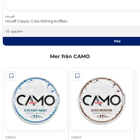
Hicaff
Hicaff Classic Cola 100mg Koffein
10 -pack
Köp
Mer från CAMO
CAMO
CAMO
C