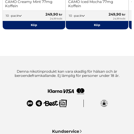
CAMO Creamy Mint 77mg
CAMO Iced Mocha 77mg
C
Koffein
Koffein
K
249,90
249,90
kr
kr
10 -pack
10 -pack
24,99 kr/st
24,99 kr/st
Köp
Köp
Denna nikotinprodukt kan vara skadlig för hälsan och är
beroendeframkallande. Ej lämplig för personer under 18 år.
Kundservice