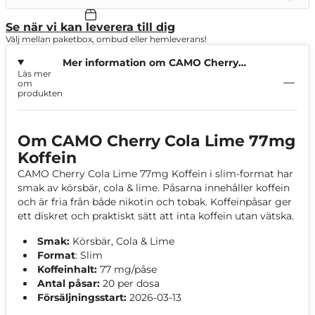
Se när vi kan leverera till dig
Välj mellan paketbox, ombud eller hemleverans!
Mer information om CAMO Cherry
Läs mer
Cola Lime 77mg Koffein
om
produkten
Om CAMO Cherry Cola Lime 77mg
Koffein
CAMO Cherry Cola Lime 77mg Koffein i slim-format har
smak av körsbär, cola & lime. Påsarna innehåller koffein
och är fria från både nikotin och tobak. Koffeinpåsar ger
ett diskret och praktiskt sätt att inta koffein utan vätska.
Smak:
Körsbär, Cola & Lime
Format
: Slim
Koffeinhalt:
77 mg/påse
Antal påsar:
20 per dosa
Försäljningsstart:
2026-03-13