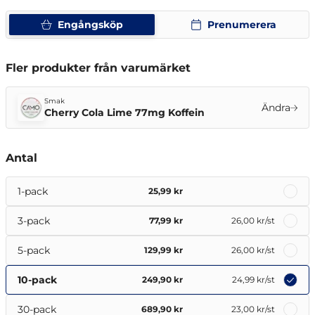
Engångsköp
Prenumerera
Fler produkter från varumärket
Smak
Ändra
Cherry Cola Lime 77mg Koffein
Antal
1-pack
25,99 kr
3-pack
77,99 kr
26,00 kr
/st
5-pack
129,99 kr
26,00 kr
/st
10-pack
249,90 kr
24,99 kr
/st
30-pack
689,90 kr
23,00 kr
/st