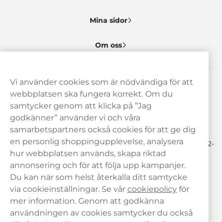
Mina sidor
Om oss
Vi använder cookies som är nödvändiga för att
Behöver du hjälp? Kontakta oss gärna!
webbplatsen ska fungera korrekt. Om du
samtycker genom att klicka på ”Jag
hej@haypp.com
godkänner” använder vi och våra
08 517 910 97
samarbetspartners också cookies för att ge dig
en personlig shoppingupplevelse, analysera
Mån-Tor 8.00-17.00 | Fre 9.00-17.00 | (Lunchstängt må-fre 12-
13)
hur webbplatsen används, skapa riktad
annonsering och för att följa upp kampanjer.
Du kan när som helst återkalla ditt samtycke
via cookieinställningar. Se vår
cookiepolicy
för
mer information. Genom att godkänna
användningen av cookies samtycker du också