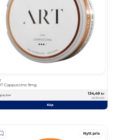
T
T Cappuccino 9mg
134,49
kr
5 -pack
26,90 kr/st
Köp
Nytt pris