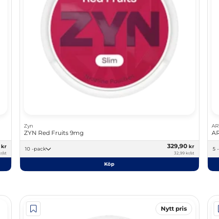
Zyn
AR
ZYN Red Fruits 9mg
AR
0
329,90
kr
kr
10 -pack
r/st
32,99 kr/st
Köp
Nytt pris