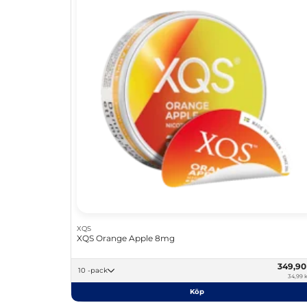
XQS
XQS Orange Apple 8mg
349,9
10 -pack
34,99 k
Köp