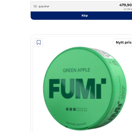
479,9
10 -pack
47,99 k
Köp
Nytt pris