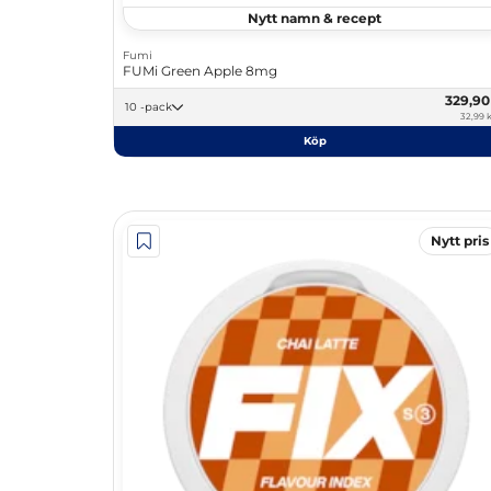
Nytt namn & recept
Fumi
FUMi Green Apple 8mg
329,9
10 -pack
32,99 k
Köp
Nytt pris