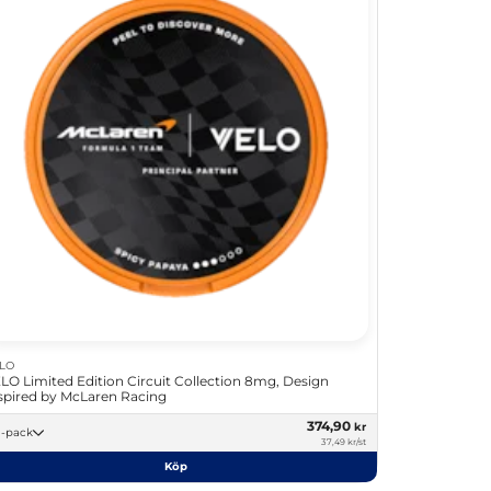
LO
LO Limited Edition Circuit Collection 8mg, Design
spired by McLaren Racing
374,90
kr
10 -pack
37,49 kr/st
Köp