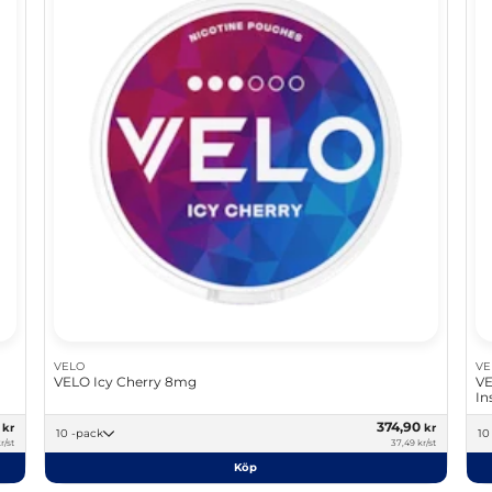
VELO
VE
VELO Icy Cherry 8mg
VE
In
0
374,90
kr
kr
10 -pack
r/st
37,49 kr/st
Köp