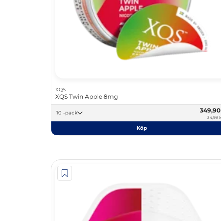
XQS
XQS Twin Apple 8mg
349,9
10 -pack
34,99 k
Köp