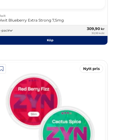
lwit
lwit Blueberry Extra Strong 7,5mg
309,90
kr
10 -pack
30,99 kr/st
Köp
Nytt pris