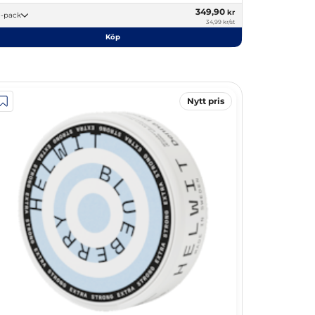
349,90
kr
10 -pack
34,99 kr/st
Köp
Nytt pris