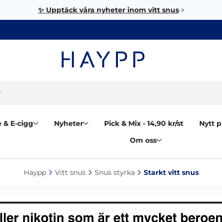
✨ Upptäck våra nyheter inom vitt snus
 & E-cigg
Nyheter
Pick & Mix - 14,90 kr/st
Nytt p
Om oss
Haypp‎
Vitt snus‎
Snus styrka‎
Starkt vitt snus‎