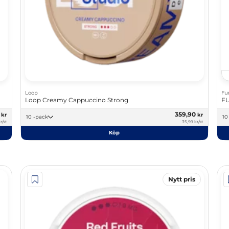
Loop
Fu
Loop Creamy Cappuccino Strong
FU
0
359,90
kr
kr
10 -pack
r/st
35,99 kr/st
Köp
Nytt pris