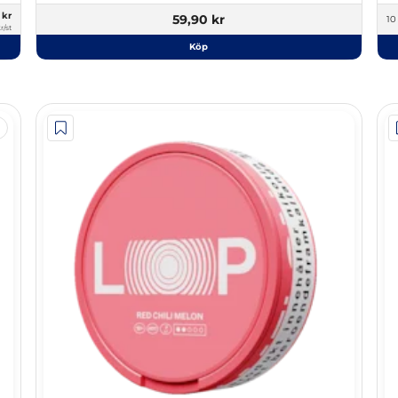
0
kr
59,90 kr
r/st
Köp