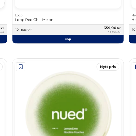
Loop
He
Loop Red Chili Melon
He
0
359,90
kr
kr
10 -pack
r/st
35,99 kr/st
Köp
Nytt pris