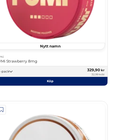
Nytt namn
mi
Mi Strawberry 8mg
329,90
kr
10 -pack
32,99 kr/st
Köp