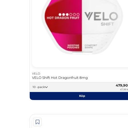
VELO
VELO Shift Hot Dragonfruit 8mg
479,9
10 -pack
47,99 k
Köp