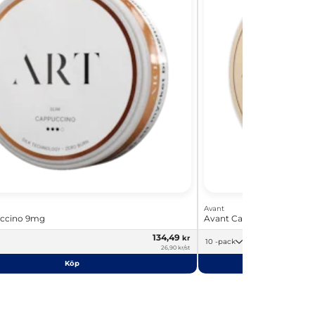
Avant
ccino 9mg
Avant Caffè Mocha 7,8mg
134,49
kr
10 -pack
26,90 kr/st
Köp