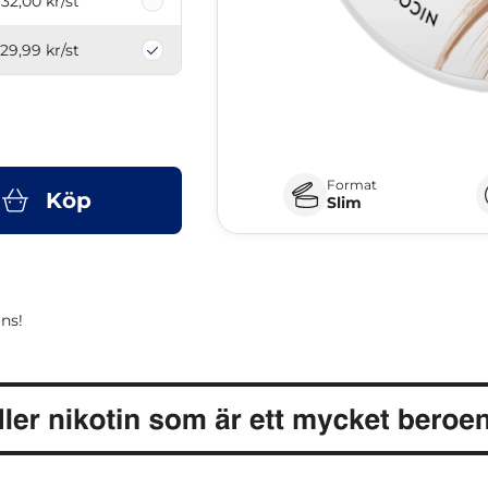
32,00 kr
/st
29,99 kr
/st
Format
Köp
Slim
ns!