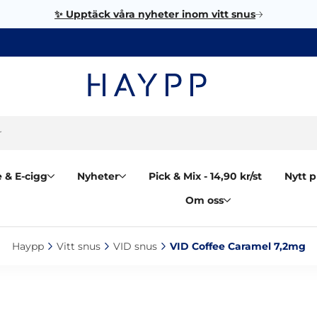
✨ Upptäck våra nyheter inom vitt snus
 & E-cigg
Nyheter
Pick & Mix - 14,90 kr/st
Nytt p
Om oss
Haypp‎
Vitt snus‎
VID snus‎
VID Coffee Caramel 7,2mg‎