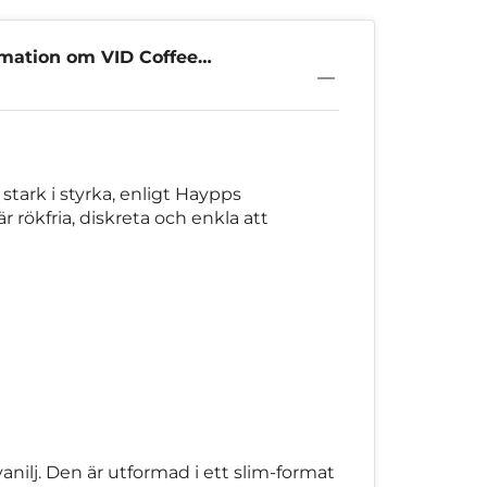
rmation om VID Coffee
7,2mg
stark i styrka, enligt Haypps
r rökfria, diskreta och enkla att
nilj. Den är utformad i ett slim-format