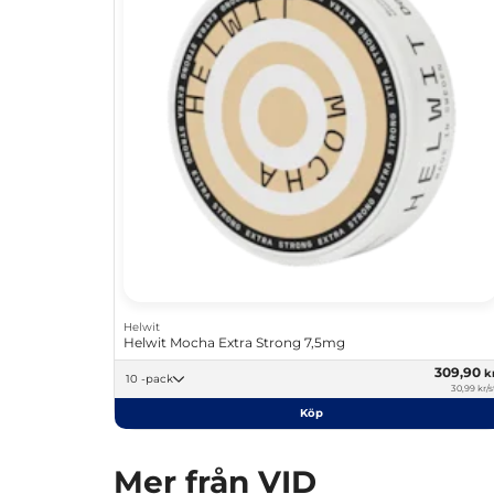
Helwit
Helwit Mocha Extra Strong 7,5mg
309,90
k
10 -pack
30,99 kr/s
Köp
Mer från VID