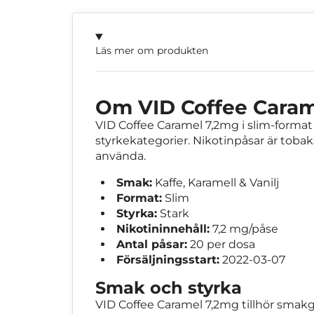
Läs mer om produkten
Om VID Coffee Caram
VID Coffee Caramel 7,2mg i slim-format h
styrkekategorier. Nikotinpåsar är tobaks
använda.
Smak:
Kaffe, Karamell & Vanilj
Format:
Slim
Styrka:
Stark
Nikotininnehåll:
7,2 mg/påse
Antal påsar:
20 per dosa
Försäljningsstart:
2022-03-07
Smak och styrka
VID Coffee Caramel 7,2mg tillhör smakgr