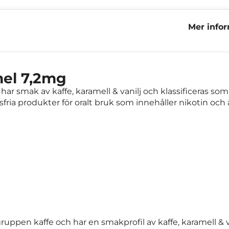
Mer info
Caramel 
el 7,2mg
ar smak av kaffe, karamell & vanilj och klassificeras som 
fria produkter för oralt bruk som innehåller nikotin och ä
uppen kaffe och har en smakprofil av kaffe, karamell & va