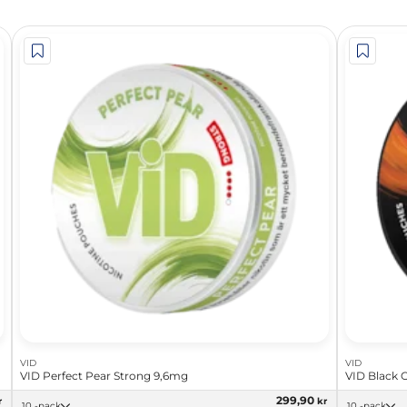
VID
VID
VID Perfect Pear Strong 9,6mg
VID Black 
299,90
r
kr
10 -pack
10 -pack