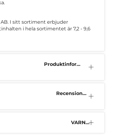
ka.
AB. I sitt sortiment erbjuder
inhalten i hela sortimentet är 7,2 - 9,6
Produktinform
ation
Recensione
r (1)
VARNI
NG