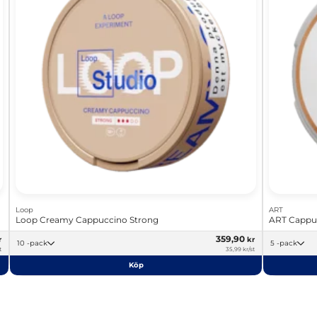
Loop
ART
Loop Creamy Cappuccino Strong
ART Cappu
359,90
r
kr
10 -pack
5 -pack
t
35,99 kr/st
Köp