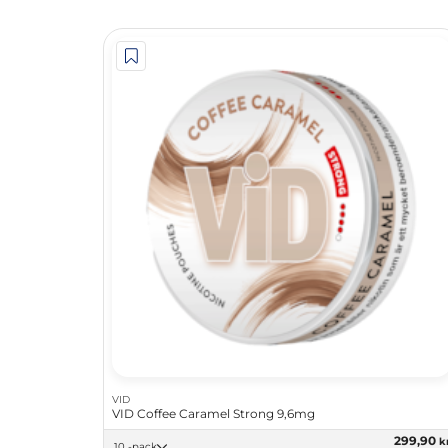
VID
VID Coffee Caramel Strong 9,6mg
299,90
k
10 -pack