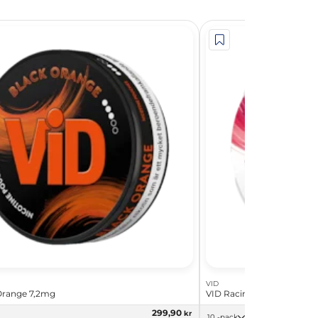
VID
Orange 7,2mg
VID Racing Raspberry 7,
299,90
kr
10 -pack