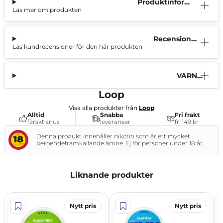
Produktinform
Läs mer om produkten
ation
Recensioner
Läs kundrecensioner för den här produkten
(0)
VARNI
NG
Loop
Visa alla produkter från
Loop
Alltid
Snabba
Fri frakt
färskt snus
leveranser
fr. 149 kr
Denna produkt innehåller nikotin som är ett mycket
beroendeframkallande ämne. Ej för personer under 18 år.
Liknande produkter
Nytt pris
Nytt pris