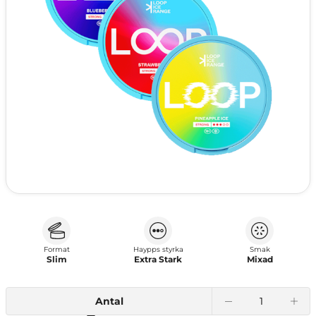
Format
Haypps styrka
Smak
Slim
Extra Stark
Mixad
Antal