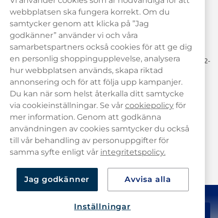
Vi använder cookies som är nödvändiga för att
Behöver du hjälp? Kontakta oss gärna!
webbplatsen ska fungera korrekt. Om du
samtycker genom att klicka på ”Jag
hej@haypp.com
godkänner” använder vi och våra
08 517 910 97
samarbetspartners också cookies för att ge dig
en personlig shoppingupplevelse, analysera
Mån-Tor 8.00-17.00 | Fre 9.00-17.00 | (Lunchstängt må-fre 12-
13)
hur webbplatsen används, skapa riktad
annonsering och för att följa upp kampanjer.
Du kan när som helst återkalla ditt samtycke
via cookieinställningar. Se vår
cookiepolicy
för
mer information. Genom att godkänna
användningen av cookies samtycker du också
till vår behandling av personuppgifter för
samma syfte enligt vår
integritetspolicy.
Jag godkänner
Avvisa alla
Inställningar
110,99 kr
Köp