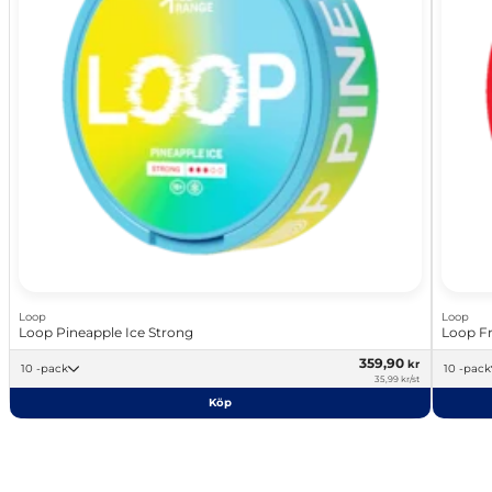
Loop
Loop
Loop Pineapple Ice Strong
Loop F
359,90
kr
10 -pack
10 -pack
35,99 kr/st
Köp