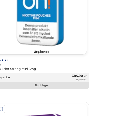
Utgående
!
! Mint Strong Mini 6mg
384,90
kr
10 -pack
38,49 kr/st
Slut i lager