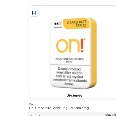
Utgående
On!
On! Grapefruit Spritz Regular Mini 3mg
384,9