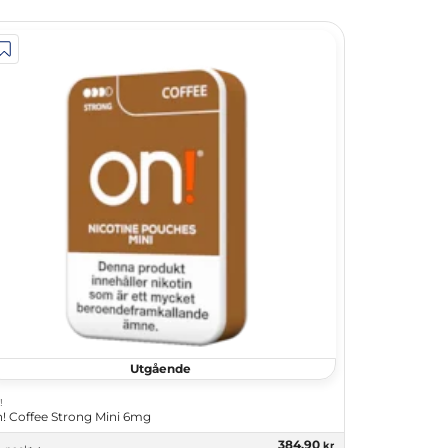
Utgående
!
! Coffee Strong Mini 6mg
384,90
kr