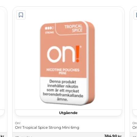
Utgående
On!
On
On! Tropical Spice Strong Mini 6mg
On
0
384,90
kr
kr