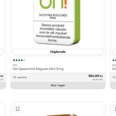
Utgående
On!
On
On! Spearmint Regular Mini 3mg
On
0
384,90
kr
kr
10 -pack
r/st
38,49 kr/st
Slut i lager