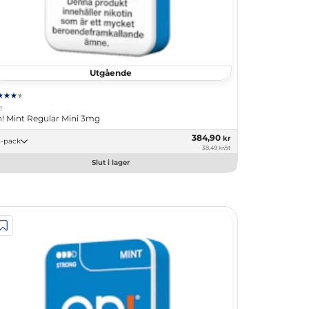
Utgående
!
! Mint Regular Mini 3mg
384,90
kr
10 -pack
38,49 kr/st
Slut i lager