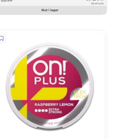
10 -pack
38,49 kr/st
Slut i lager