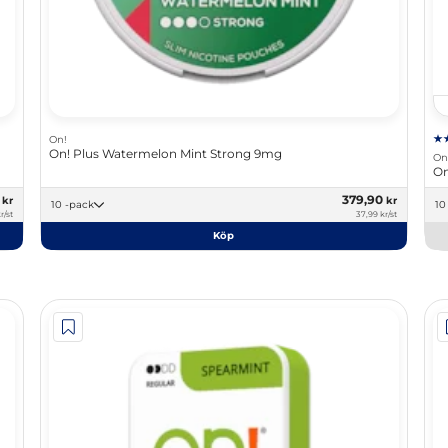
On!
On! Plus Watermelon Mint Strong 9mg
On
On
0
379,90
kr
kr
10 -pack
r/st
37,99 kr/st
Köp