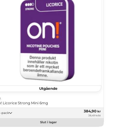
Utgående
!
! Licorice Strong Mini 6mg
384,90
kr
10 -pack
38,49 kr/st
Slut i lager