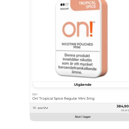
Utgående
On!
On! Tropical Spice Regular Mini 3mg
384,9
10 -pack
38,49 k
Slut i lager