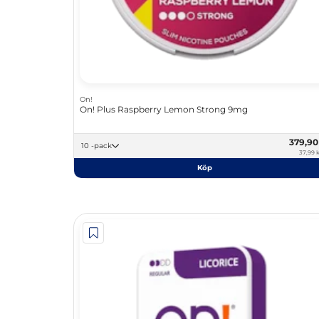
On!
On! Plus Raspberry Lemon Strong 9mg
379,9
10 -pack
37,99 k
Köp