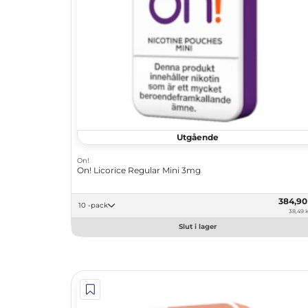
Utgående
On!
On! Licorice Regular Mini 3mg
384,9
10 -pack
38,49 k
Slut i lager