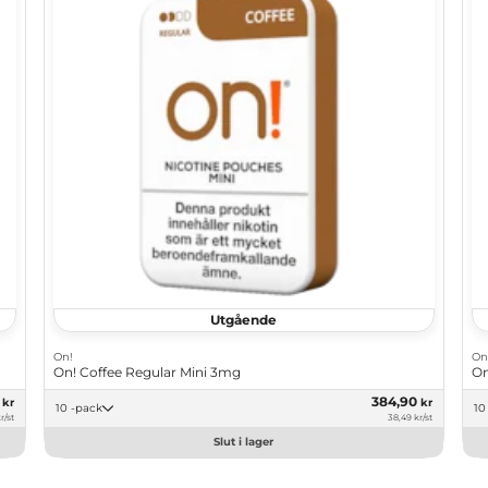
Utgående
On!
On
On! Coffee Regular Mini 3mg
On
0
384,90
kr
kr
10 -pack
r/st
38,49 kr/st
Slut i lager