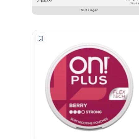
10 -pack
38,49 k
Slut i lager