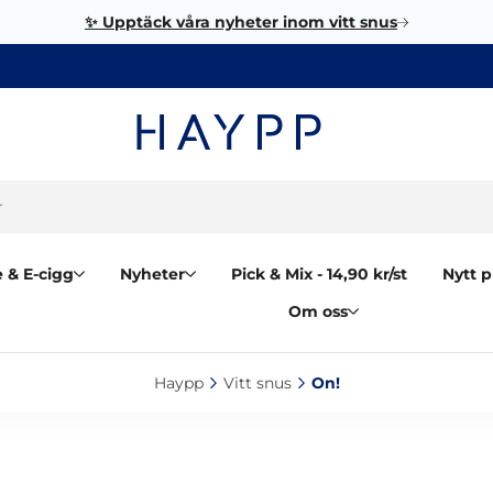
✨ Upptäck våra nyheter inom vitt snus
 & E-cigg
Nyheter
Pick & Mix - 14,90 kr/st
Nytt p
Om oss
Haypp‎
Vitt snus‎
On!‎