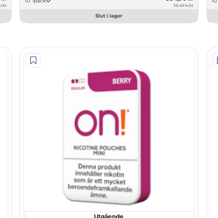
10 -pack
r/st
38,49 kr/st
Slut i lager
Utgående