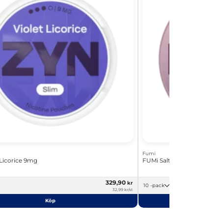
Fumi
 Licorice 9mg
FUMi Salty Raspberry 8m
329,90
kr
10 -pack
32,99 kr/st
Köp