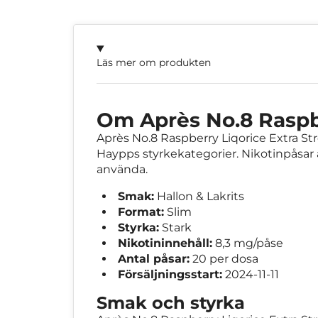
Läs mer om produkten
Om Après No.8 Raspbe
Après No.8 Raspberry Liqorice Extra Stro
Haypps styrkekategorier. Nikotinpåsar är
använda.
Smak:
Hallon & Lakrits
Format:
Slim
Styrka:
Stark
Nikotininnehåll:
8,3 mg/påse
Antal påsar:
20 per dosa
Försäljningsstart:
2024-11-11
Smak och styrka