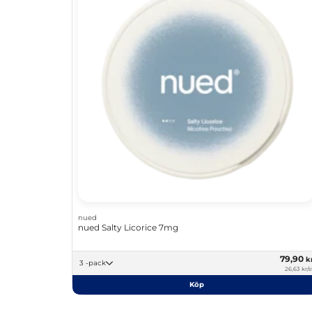
nued
nued Salty Licorice 7mg
79,90
k
3 -pack
26,63 kr/s
Köp