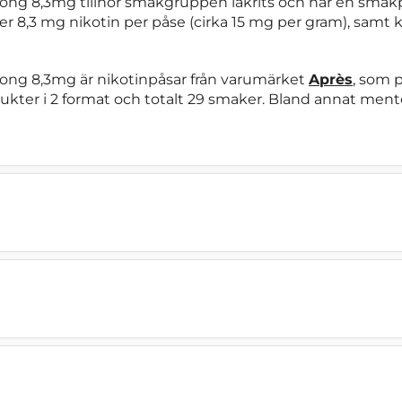
ong 8,3mg tillhör smakgruppen lakrits och har en smakpro
r 8,3 mg nikotin per påse (cirka 15 mg per gram), samt kla
rong 8,3mg är nikotinpåsar från varumärket
Après
, som p
kter i 2 format och totalt 29 smaker. Bland annat mentol