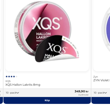
Zyn
ZYN Violet
XQS
XQS Hallon Lakrits 8mg
349,90
r
kr
10 -pack
10 -pack
t
34,99 kr/st
Köp