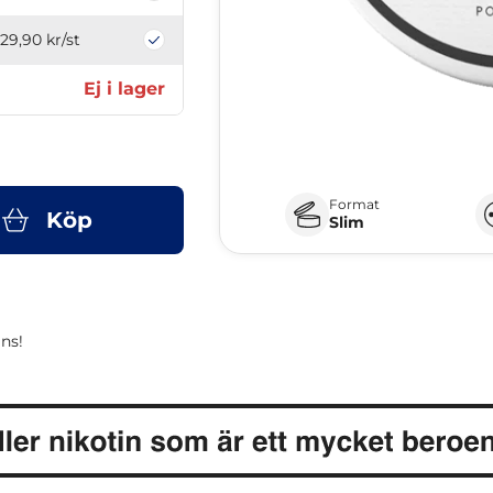
29,90 kr
/st
Ej i lager
Format
Köp
Slim
ns!