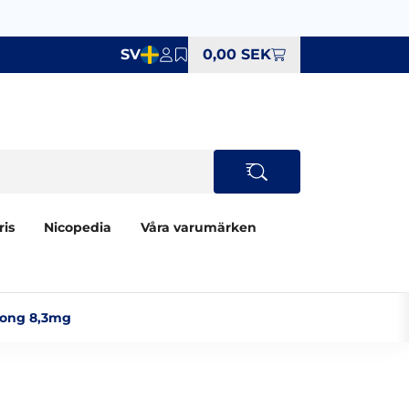
SV
0,00 SEK
ris
Nicopedia
Våra varumärken
rong 8,3mg‎