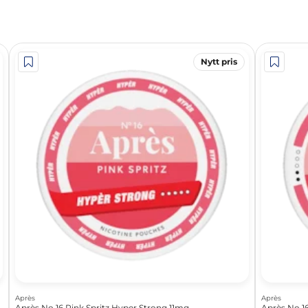
Nytt pris
Après
Après
Après No.16 Pink Spritz Hyper Strong 11mg
Après No.1