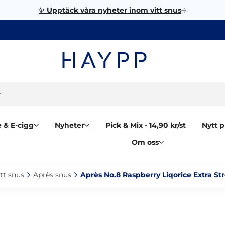
✨ Upptäck våra nyheter inom vitt snus
 & E-cigg
Nyheter
Pick & Mix - 14,90 kr/st
Nytt p
Om oss
tt snus‎
Après snus‎
Après No.8 Raspberry Liqorice Extra St